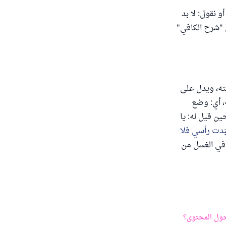
و نقول: لا بد
ن "شرح الكافي"
لته، ويدل على
، أي: وضع
ين قيل له: يا
ّدت رأسي فلا
 في الغسل من
ول المحتوى؟