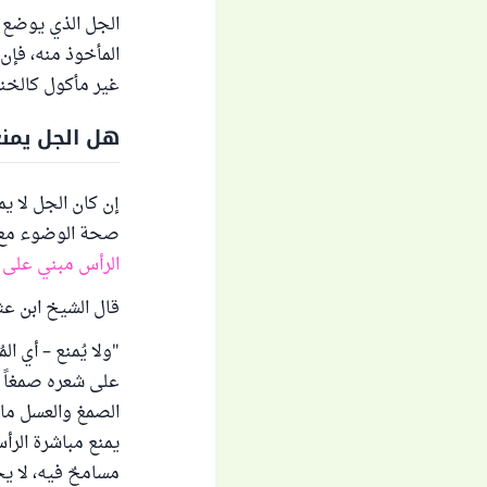
الجل الذي يوضع 
المأخوذ منه، فإن
غير مأكول كالخنز
هل الجل يمنع
إن كان الجل لا يم
صحة الوضوء مع و
الرأس مبني على 
قال الشيخ ابن عث
"ولا يُمنع – أي ا
على شعره صمغاً و
الصمغ والعسل مانع
يمنع مباشرة الرأ
مسامحٌ فيه، لا ي