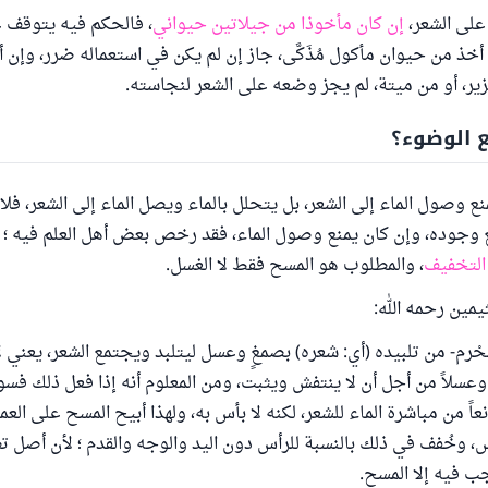
على الشعر،
إن كان مأخوذا من جيلاتين حيواني
، فالحكم فيه يتوقف 
 أخذ من حيوان مأكول مُذَكَّى، جاز إن لم يكن في استعماله ضرر، وإن
ير، أو من ميتة، لم يجز وضعه على الشعر لنجاسته.
 الوضوء؟
نع وصول الماء إلى الشعر، بل يتحلل بالماء ويصل الماء إلى الشعر، فل
جوده، وإن كان يمنع وصول الماء، فقد رخص بعض أهل العلم فيه ؛
التخفيف
، والمطلوب هو المسح فقط لا الغسل.
يمين رحمه الله:
لمُحْرم- من تلبيده (أي: شعره) بصمغٍ وعسل ليتلبد ويجتمع الشعر، يعني 
عسلاً من أجل أن لا ينتفش ويثبت، ومن المعلوم أنه إذا فعل ذلك فس
اً من مباشرة الماء للشعر، لكنه لا بأس به، ولهذا أبيح المسح على العم
س، وخُفف في ذلك بالنسبة للرأس دون اليد والوجه والقدم ؛ لأن أصل ت
جب فيه إلا المسح.