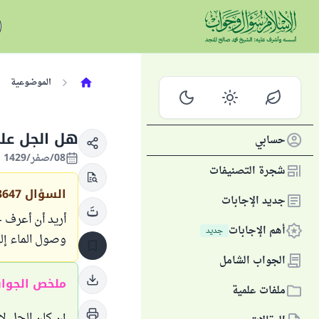
الموضوعية
هل الجل عل
حسابي
08/صفر/1429 الموافق 15/فبراير/2008
شجرة التصنيفات
السؤال
3647
جديد الإجابات
أريد أن أعرف ح
أهم الإجابات
جديد
وصول الماء إل
الجواب الشامل
ملخص الجوا
ملفات علمية
إن كان الجل لا