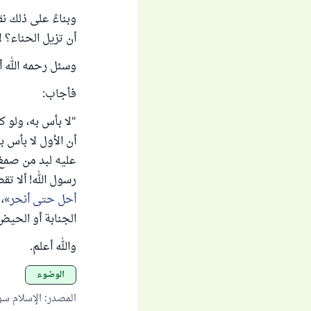
وبناءً على ذلك نقو
أن تزيل الحناء؟ 
وسئل رحمه الله أ
فأجاب:
"لا بأس به، ولو 
أن الأول لا بأس ب
عليه لبد من صمغ 
رسول الله! ألا ت
أحل حتى أنحر
،
الجنابة أو الحيض لا
والله أعلم.
الوضوء
المصدر
:
الإسلام س