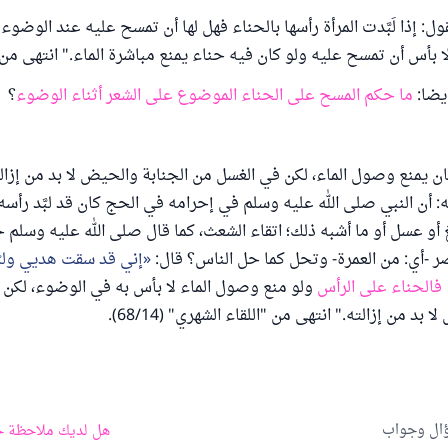
ل: إذا لَبَّدت المرأة رأسها بالحناء فهل لها أن تمسح عليه عند الوضوء أ
لا بأس أن تمسح عليه ولو كان فيه حناء يمنع مباشرة الماء." انتهى م
يضا:
ما حكم المسح على الحناء الموضوع على الشعر أثناء الوضوء
؟
كان يمنع وصول الماء، لكن في الغسل من الجنابة والحيض لا بد من إزا
ه: أن النبي صلى الله عليه وسلم في إحرامه في الحج كان قد لبَّد رأسه
أو عسل أو ما أشبه ذلك؛ اتقاء الشعث، كما قال صلى الله عليه وسلم ح
قصر -أي: من العمرة- وتحل كما حل الناس؟ قال:
إني قد سقت هديي ولب
فالحناء على الرأس
ولو منع وصول الماء لا بأس به في الوضوء، لكن
 بد من إزالته." انتهى من "اللقاء الشهري" (68/14).
ؤال وجواب
هل لديك ملاحظة ح