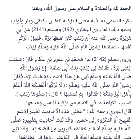
الحمد لله والصلاة والسلام على رسول الله، وبعد:
يكره التسمي بما فيه معنى التزكية للنفس ، كتقي وبار وأواب
ونحو ذلك ؛ لما روى البخاري (192) ومسلم (2141) عَنْ أَبِي
هُرَيْرَةَ رضي الله عنه أَنَّ زَيْنَبَ كَانَ اسْمُهَا بَرَّةَ ، فَقِيلَ : تُزَكِّي
نَفْسَهَا ، فَسَمَّاهَا رَسُولُ اللَّهِ صَلَّى اللَّهُ عَلَيْهِ وَسَلَّمَ زَيْنَبَ .
وروى مسلم (2142) عَنْ مُحَمَّدِ بْنِ عَمْرِو بْنِ عَطَاءٍ قَالَ : سَمَّيْتُ
ابْنَتِي بَرَّةَ ، فَقَالَتْ لِي زَيْنَبُ بِنْتُ أَبِي سَلَمَةَ : إِنَّ رَسُولَ اللَّهِ
صَلَّى اللَّهُ عَلَيْهِ وَسَلَّمَ نَهَى عَنْ هَذَا الِاسْمِ ، وَسُمِّيْتُ بَرَّةَ، فَقَالَ
رَسُولُ اللَّهِ صَلَّى اللَّهُ عَلَيْهِ وَسَلَّمَ : ( لَا تُزَكُّوا أَنْفُسَكُمْ اللَّهُ أَعْلَمُ
بِأَهْلِ الْبِرِّ مِنْكُمْ ) فَقَالُوا : بِمَ نُسَمِّيهَا ؟ قَالَ : ( سَمُّوهَا زَيْنَبَ ).
فسبب الكراهة ما في الاسم من تزكية للنفس ومدحها .
قال النووي رحمه الله : " مَعْنَى هَذِهِ الْأَحَادِيث تَغْيِير الِاسْم
الْقَبِيح أَوْ الْمَكْرُوه إِلَى حَسَن , وَقَدْ ثَبَتَ أَحَادِيث بِتَغْيِيرِهِ صَلَّى
اللَّه عَلَيْهِ وَسَلَّمَ أَسْمَاء جَمَاعَة كَثِيرِينَ مِنْ الصَّحَابَة , وَقَدْ بَيَّنَ
صَلَّى اللَّه عَلَيْهِ وَسَلَّمَ الْعِلَّة فِي النَّوْعَيْنِ , وَمَا فِي مَعْنَاهُمَا ,