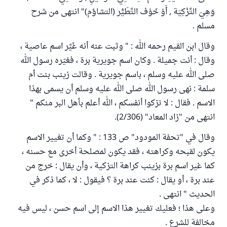
وَهِيَ التَّزْكِيَة , أَوْ خَوْف التَّطَيُّر (التشاؤم)" انتهى من شرح
مسلم .
وقال ابن القيم رحمه الله : " وثبت عنه أنه غَيَّر اسم عاصية ،
وقال : أنت جميلة . وكان اسم جويرية برة ، فغيّره رسول الله
صلى الله عليه وسلم ، باسم جويرية . وقالت زينب بنت أم
سلمة : نهى رسول الله صلى الله عليه وسلم أن يسمى بهذا
الاسم . فقال : لا تزكوا أنفسكم ، الله أعلم بأهل البر منكم "
انتهى من "زاد المعاد" (2/306).
وقال في "تحفة المودود" ص 133 : " وكما أن تغيير الاسم
يكون لقبحه وكراهته ، فقد يكون لمصلحة أخرى مع حسنه ،
كما غير اسم برة بزينب كراهة التزكية ، وأن يقال : خرج من
عند برة ، أو يقال : كنت عند برة ؟ فيقول : لا ، كما ذكر في
الحديث " انتهى .
وعلى هذا ؛ فعليك تغيير هذا الاسم إلى اسم حسن ، ليس فيه
مخالفة للشرع .