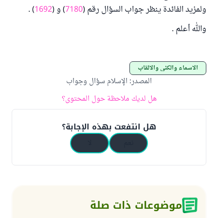
ولمزيد الفائدة ينظر جواب السؤال رقم (
7180
) و (
1692
) .
والله أعلم .
الأسماء والكنى والألقاب
المصدر
:
الإسلام سؤال وجواب
هل لديك ملاحظة حول المحتوى؟
هل انتفعت بهذه الإجابة؟
نعم
لا
موضوعات ذات صلة