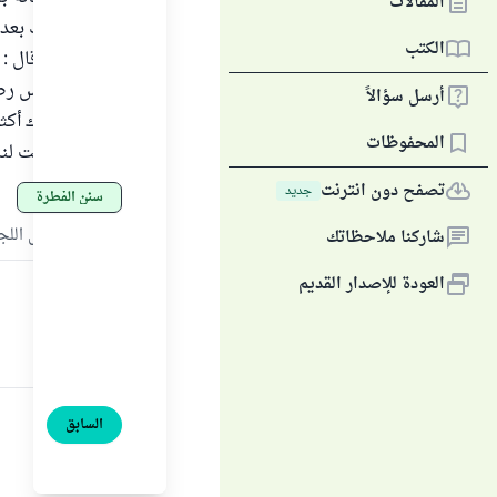
المقالات
لم يحدد ذلك بعد
الكتب
عليه وسلم قال : 
وثبت عن أنس رضي 
أرسل سؤالاً
العانة ألا نترك أ
المحفوظات
وقالوا : " وقت لن
تصفح دون انترنت
جديد
سنن الفطرة
المصدر
:
فتاوى اللجنة 
شاركنا ملاحظاتك
العودة للإصدار القديم
السابق