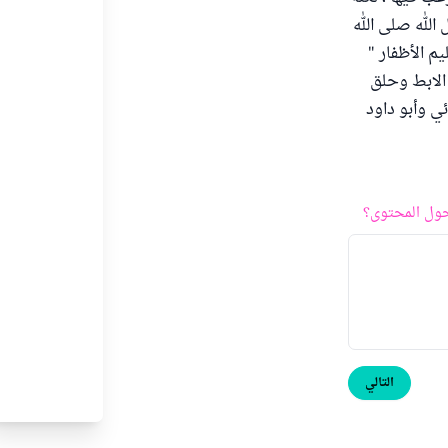
لله صلى الله
م الأظفار "
الابط وحلق
ئي وأبو داود
ول المحتوى؟
التالي