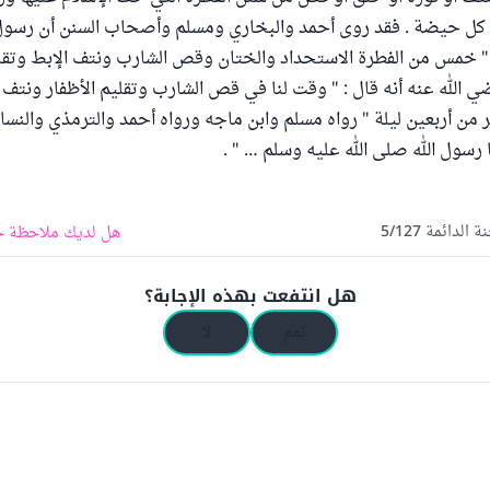
 كل حيضة . فقد روى أحمد والبخاري ومسلم وأصحاب السنن أن رسول ا
" خمس من الفطرة الاستحداد والختان وقص الشارب ونتف الإبط وتقلي
الله عنه أنه قال : " وقت لنا في قص الشارب وتقليم الأظفار ونتف 
كثر من أربعين ليلة " رواه مسلم وابن ماجه ورواه أحمد والترمذي والنسا
ا رسول الله صلى الله عليه وسلم … " .
الدائمة 5/127
هل لديك ملاحظة ح
هل انتفعت بهذه الإجابة؟
نعم
لا