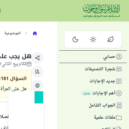
الموضوعية
هل يجب على 
حسابي
22/ربيع الثاني/1420 الموافق 04/أغسطس/1999
شجرة التصنيفات
السؤال
1181
جديد الإجابات
هل على المرأة
أهم الإجابات
جديد
الجواب
الجواب الشامل
الحمد لله والصلا
ملفات علمية
إزالة شعر العانة