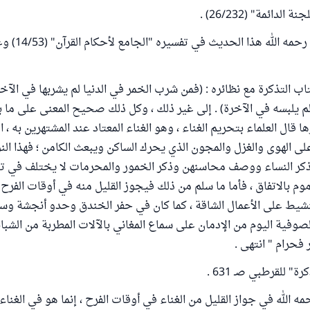
الدائمة" (26/232) .
وقد ذكر القرطبي رح
اب التذكرة مع نظائره : (فمن شرب الخمر في الدنيا لم يشربها في الآخ
لم يلبسه في الآخرة) . إلى غير ذلك ، وكل ذلك صحيح المعنى على ما بين
ها قال العلماء بتحريم الغناء ، وهو الغناء المعتاد عند المشتهرين به ، 
لى الهوى والغزل والمجون الذي يحرك الساكن ويبعث الكامن ؛ فهذا الن
كر النساء ووصف محاسنهن وذكر الخمور والمحرمات لا يختلف في تحر
ذموم بالاتفاق ، فأما ما سلم من ذلك فيجوز القليل منه في أوقات الفرح
تنشيط على الأعمال الشاقة ، كما كان في حفر الخندق وحدو أنجشة وسل
لصوفية اليوم من الإدمان على سماع المغاني بالآلات المطربة من الشبا
 فحرام " انتهى .
" للقرطبي صـ 631 .
ه الله في جواز القليل من الغناء في أوقات الفرح ، إنما هو في الغناء 