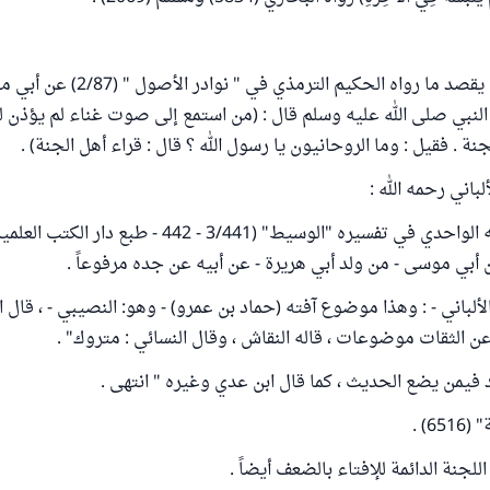
أما إن كان السائل يقصد ما رواه الحكيم الت
النبي صلى الله عليه وسلم قال : (من استمع إلى صوت غناء لم يؤذن ل
نة . فقيل : وما الروحانيون يا رسول الله ؟ قال : قراء أهل الجنة) .
لباني رحمه الله :
"موضوع : أخرجه الواحدي في تفسيره "الوسيط" (3/441 - 442 - ط
أبي موسى - من ولد أبي هريرة - عن أبيه عن جده مرفوعاً .
لألباني - : وهذا موضوع آفته (حماد بن عمرو) - وهو: النصيبي - ، قال 
عن الثقات موضوعات ، قاله النقاش ، وقال النسائي : متروك" .
فيمن يضع الحديث ، كما قال ابن عدي وغيره " انتهى .
6) .
جنة الدائمة للإفتاء بالضعف أيضاً .