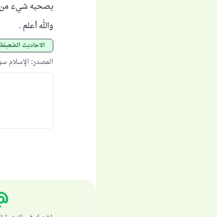
يصحبه شيء من آل
والله أعلم .
الأحاديث الضعيفة
المصدر
:
الإسلام س