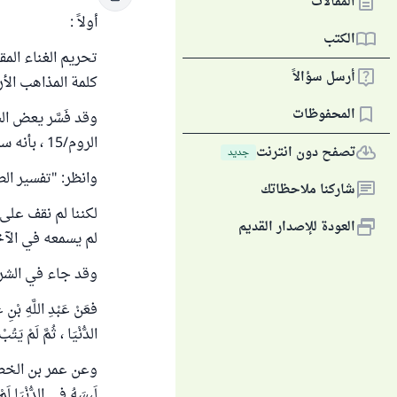
المقالات
أولاً :
الكتب
تحريم الغناء الم
أرسل سؤالاً
كلمة المذاهب الأ
المحفوظات
وقد فَسَّر يعض السلف ق
الروم/15 ، بأنه سماع الغناء .
تصفح دون انترنت
جديد
وانظر: "تفسير الط
شاركنا ملاحظاتك
لكننا لم نقف على
العودة للإصدار القديم
لم يسمعه في الآخ
وقد جاء في الشري
فعَنْ عَبْدِ اللَّهِ ب
الدُّنْيَا ، ثُمَّ لَمْ يَتُبْ
وعن عمر بن الخطاب ر
لَبِسَهُ فِي الدُّنْيَا لَمْ يَ