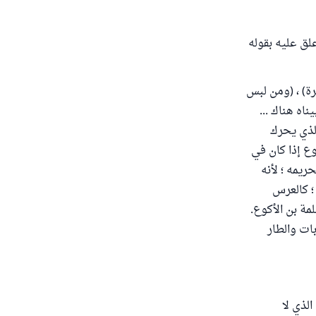
مه الله هذا الحديث في تفسيره "الجامع لأحكام القرآن" (14/53) وعلق عليه بقوله
رة) ، (ومن لبس
اه هناك ...
الذي يحرك
وع إذا كان في
يمه ؛ لأنه
 ؛ كالعرس
مة بن الأكوع.
بات والطار
الذي لا