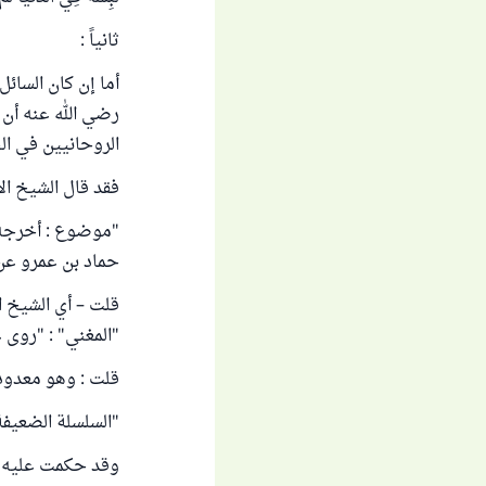
ثانياً :
رضي الله عنه أن 
الروحانيين في الج
فقد قال الشيخ الأ
حماد بن عمرو عن 
قلت – أي الشيخ ا
"المغني" : "روى 
قلت : وهو معدود 
"السلسلة الضعيفة" (516
وقد حكمت عليه الل