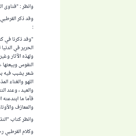
وانظر : "فتاوى اللجنة 
:
"وقد ذكرنا في كت
الحرير في الدنيا 
ولهذه الآثار وغير
النفوس ويبعثها ع
شعر يشبب فيه بذ
اللهو والغناء الم
والعيد ، وعند ال
فأما ما ابتدعته ا
والمعازف والأوتار
وانظر كتاب "التذكرة
وكلام القرطبي رحم