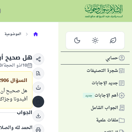
الموضوعية
هل صحيح أن 
حسابي
10/ذو الحجة/1430 الموافق 27/نوفمبر/2009
شجرة التصنيفات
السؤال
2906
جديد الإجابات
هل صحيح أن مَ
أهم الإجابات
جديد
أفيدونا وجزاكم 
الجواب الشامل
الجواب
ملفات علمية
الحمد لله والصلا