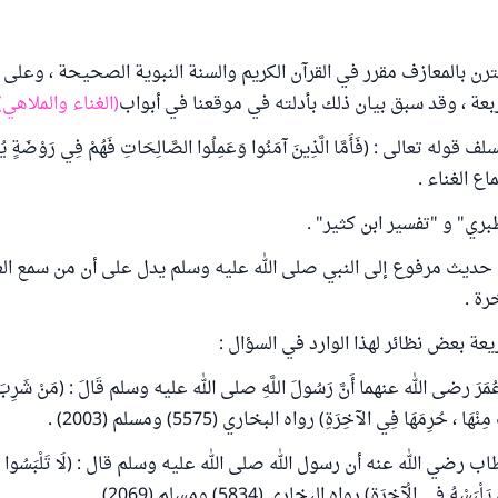
قترن بالمعازف مقرر في القرآن الكريم والسنة النبوية الصحيحة ، وعلى
ربعة ، وقد سبق بيان ذلك بأدلته في موقعنا في أبواب
(الغناء والملاهي)
وله تعالى : (فَأَمَّا الَّذِينَ آمَنُوا وَعَمِلُوا الصَّالِحَاتِ فَهُمْ فِي رَوْضَةٍ يُح
بري" و "تفسير ابن كثير" .
 حديث مرفوع إلى النبي صلى الله عليه وسلم يدل على أن من سمع الغن
رة .
عة بعض نظائر لهذا الوارد في السؤال :
ْنِ عُمَرَ رضى الله عنهما أَنَّ رَسُولَ اللَّهِ صلى الله عليه وسلم قَالَ : (مَنْ شَرِبَ 
 مِنْهَا ، حُرِمَهَا فِي الآخِرَةِ) رواه البخاري (5575) ومسلم (2003) .
ضي الله عنه أن رسول الله صلى الله عليه وسلم قال : (لَا تَلْبَسُوا الْحَرِير
لْبَسْهُ فِي الْآخِرَةِ) رواه البخاري (5834) ومسلم (2069) .