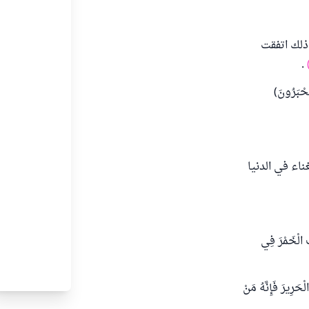
 ذلك اتفقت
.
ْبَرُونَ)
اء في الدنيا
الْخَمْرَ فِي
َ فَإِنَّهُ مَنْ