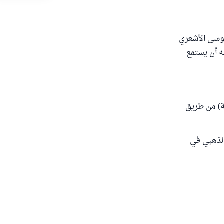
رمذي في " نوادر الأصول " (2/87) عن أبي موسى الأشعري
ه أن يستمع
بع دار الكتب العلمية) من طريق
الذهبي في