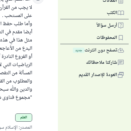
المقالات
لا يجب من القرآن
الكتب
على المستحب .
وأما طلب حفظ القر
أرسل سؤالاً
أيضا مقدم في الت
المحفوظات
مثل هذا في هذه ا
البدع من الأعاج
تصفح دون انترنت
جديد
أو الفروع النادرة 
شاركنا ملاحظاتك
الرياضيات التي ل
المسألة من التفصي
العودة للإصدار القديم
والمطلوب من القر
والدين والله سبحا
"مجموع فتاوى شيخ ال
العلم
المصدر
:
الإسلام س