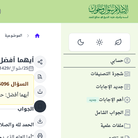
الموضوعية
أيهما أفضل:
حسابي
25/شوال/1429 الموافق 25/أكتوبر/2008
شجرة التصنيفات
السؤال
5096
جديد الإجابات
أيهما أفضل: حف
أهم الإجابات
جديد
الجواب
الجواب الشامل
الحمد لله والصلا
ملفات علمية
"أما العلم الذي ي