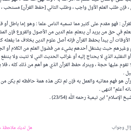
 ، فإن طلب العلم الأول واجب ، وطلب الثاني [حفظ القرآن] مستحب ،
آن : فهو مقدم على كثير مما تسميه الناس علما : وهو إما باطل أو قلي
علم في حق من يريد أن يتعلم علم الدين من الأصول والفروع فإن ال
لأوقات أن يبدأ بحفظ القرآن فإنه أصل علوم الدين بخلاف ما يفعله ك
م وغيرهم حيث يشتغل أحدهم بشيء من فضول العلم من الكلام أو الج
أو التقليد الذي لا يحتاج إليه أو غرائب الحديث التي لا تثبت ولا ينتفع 
ا تقوم عليها حجة ، ويترك حفظ القرآن الذي هو أهم من ذلك كله ، فلا
ل .
آن هو فهم معانيه والعمل به فإن لم تكن هذه همة حافظه لم يكن من أ
نه أعلم" انتهى .
إسلام" ابن تيمية رحمه الله (23/54) .
ؤال وجواب
هل لديك ملاحظة ح