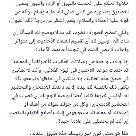
خلالها الحكم على الحديث بالقبول أو الرد ، والقبول بمعنى
التصديق بصدوره عن النبي صلى الله عليه وسلم ، وأنه من
قوله عليه الصلاة والسلام ، بغض النظر عن درجة ذلك القبول .
ولكي تتضح الصورة ، نضرب لك مثالا يوضح لك المسألة إن
شاء الله ، ويبين لك أن تقسيم العلماء للأحاديث إلى متواتر
وآحاد ، لا يعني الشك في ثبوت أحاديث الآحاد :
إذا جاءت واحدة من زميلاتك الطالبات فأخبرتك أن المعلمة
قد حددت موعدا للاختبار في اليوم الفلاني ، وأنت لا تشكين
في صدق هذه الطالبة ، ولا تشكين في حفظها ونباهتها ، ألا
يكفي ذلك بالنسبة لك لبدء الإعداد لذلك الامتحان والتحضير
له ، أوليس خبرها كافيا أيضا لتوجيه اللوم لك إن قصرت في
التحضير للامتحان ، وكل من حولك سواء من أهلك أو
زميلاتك أو معلماتك سيتوجهون إليك بأصابع الاتهام بالتقصير
إن أنت لم تحصلي على علامة جيدة .
هذا هو معنى كون خبر زميلتك هذه مقبول عندك .