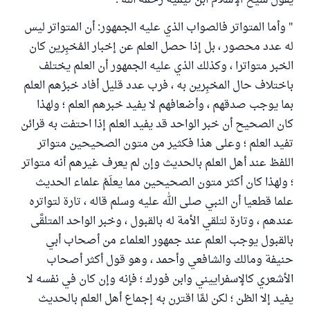
يقول شيخ الإسلام ابن تيمية رحمه الله :
" وأما المتواتر فالصواب الذي عليه الجمهور: أن المتواتر ليس
له عدد محصور ، بل إذا حصل العلم عن إخبار المُخبِرين كان
الخبر متواترا ، وكذلك الذي عليه الجمهور أن العلم يختلف
باختلاف حال المخبِرين به ، فرب عدد قليل أفاد خبرُهم العلم
بما يوجب صدقهم ، وأضعافهم لا يفيد خبرهم العلم ؛ ولهذا
كان الصحيح أن خبر الواحد قد يفيد العلم إذا احتفت به قرائن
تفيد العلم ؛ وعلى هذا فكثير من متون الصحيحين متواتر
اللفظ عند أهل العلم بالحديث وإن لم يعرف غيرهم أنه متواتر
؛ ولهذا كان أكثر متون الصحيحين مما يعلَمُ علماء الحديث
علما قطعيا أن النبي صلى الله عليه وسلم قاله ، تارة لتواتره
عندهم ، وتارة لتلقي الأمة له بالقبول ، وخبر الواحد المتلقَّى
بالقبول يوجب العلم عند جمهور العلماء من أصحاب أبي
حنيفة ومالك والشافعي وأحمد ، وهو قول أكثر أصحاب
الأشعري كالإسفراييني وابن فورك ؛ فإنه وإن كان في نفسه لا
يفيد إلا الظن ؛ لكن لمَّا اقترن به إجماع أهل العلم بالحديث