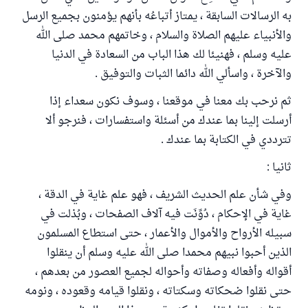
به الرسالات السابقة ، يمتاز أتباعُه بأنهم يؤمنون بجميع الرسل
والأنبياء عليهم الصلاة والسلام ، وخاتمهم محمد صلى الله
عليه وسلم ، فهنيئا لك هذا الباب من السعادة في الدنيا
والآخرة ، واسألي الله دائما الثبات والتوفيق .
ثم نرحب بك معنا في موقعنا ، وسوف نكون سعداء إذا
أرسلت إلينا بما عندك من أسئلة واستفسارات ، فنرجو ألا
تترددي في الكتابة بما عندك .
ثانيا :
وفي شأن علم الحديث الشريف ، فهو علم غاية في الدقة ،
غاية في الإحكام ، دُوِّنَت فيه آلاف الصفحات ، وبُذلت في
سبيله الأرواح والأموال والأعمار ، حتى استطاع المسلمون
الذين أحبوا نبيهم محمدا صلى الله عليه وسلم أن ينقلوا
أقواله وأفعاله وصفاته وأحواله لجميع العصور من بعدهم ،
حتى نقلوا ضحكاته وسكتاته ، ونقلوا قيامه وقعوده ، ونومه