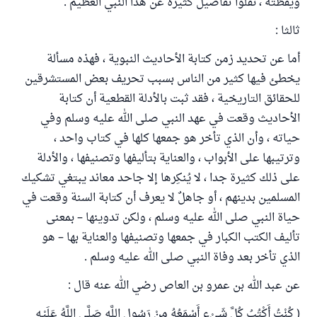
ويقظته ، نقلوا تفاصيل كثيرة عن هذا النبي العظيم .
ثالثا :
أما عن تحديد زمن كتابة الأحاديث النبوية ، فهذه مسألة
يخطئ فيها كثير من الناس بسبب تحريف بعض المستشرقين
للحقائق التاريخية ، فقد ثبت بالأدلة القطعية أن كتابة
الأحاديث وقعت في عهد النبي صلى الله عليه وسلم وفي
حياته ، وأن الذي تأخر هو جمعها كلها في كتاب واحد ،
وترتيبها على الأبواب ، والعناية بتأليفها وتصنيفها ، والأدلة
على ذلك كثيرة جدا ، لا يُنكِرها إلا جاحد معاند يبتغي تشكيك
المسلمين بدينهم ، أو جاهلٌ لا يعرف أن كتابة السنة وقعت في
حياة النبي صلى الله عليه وسلم ، ولكن تدوينها – بمعنى
تأليف الكتب الكبار في جمعها وتصنيفها والعناية بها – هو
الذي تأخر بعد وفاة النبي صلى الله عليه وسلم .
عن عبد الله بن عمرو بن العاص رضي الله عنه قال :
( كُنْتُ أَكْتُبُ كُلَّ شَيْءٍ أَسْمَعُهُ مِنْ رَسُولِ اللَّهِ صَلَّى اللَّهُ عَلَيْهِ