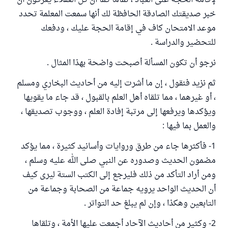
لإقامة الحجة على العباد ، تماما كما أن كل العقلاء يعرفون أن
خبر صديقتك الصادقة الحافظة لك أنها سمعت المعلمة تحدد
موعد الامتحان كاف في إقامة الحجة عليك ، ودفعك
للتحضير والدراسة .
نرجو أن تكون المسألة أصبحت واضحة بهذا المثال .
ثم نزيد فنقول ، إن ما أشرت إليه من أحاديث البخاري ومسلم
، أو غيرهما ، مما تلقاه أهل العلم بالقبول ، قد جاء ما يقويها
ويؤكدها ويرفعها إلى مرتبة إفادة العلم ، ووجوب تصديقها ،
والعمل بما فيها :
1- فأكثرها جاء من طرق وروايات وأسانيد كثيرة ، مما يؤكد
مضمون الحديث وصدوره عن النبي صلى الله عليه وسلم ،
ومن أراد التأكد من ذلك فليرجع إلى الكتب الستة ليرى كيف
أن الحديث الواحد يرويه جماعة من الصحابة وجماعة من
التابعين وهكذا ، وإن لم يبلغ حد التواتر .
2- وكثير من أحاديث الآحاد أجمعت عليها الأمة ، وتلقاها