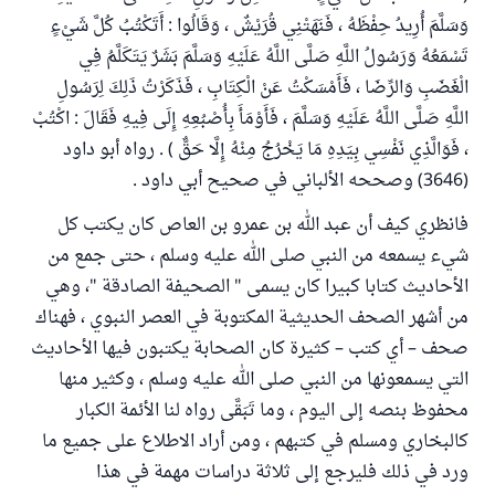
وَسَلَّمَ أُرِيدُ حِفْظَهُ ، فَنَهَتْنِي قُرَيْشٌ ، وَقَالُوا : أَتَكْتُبُ كُلَّ شَيْءٍ
تَسْمَعُهُ وَرَسُولُ اللَّهِ صَلَّى اللَّهُ عَلَيْهِ وَسَلَّمَ بَشَرٌ يَتَكَلَّمُ فِي
الْغَضَبِ وَالرِّضَا ، فَأَمْسَكْتُ عَنْ الْكِتَابِ ، فَذَكَرْتُ ذَلِكَ لِرَسُولِ
اللَّهِ صَلَّى اللَّهُ عَلَيْهِ وَسَلَّمَ ، فَأَوْمَأَ بِأُصْبُعِهِ إِلَى فِيهِ فَقَالَ : اكْتُبْ
، فَوَالَّذِي نَفْسِي بِيَدِهِ مَا يَخْرُجُ مِنْهُ إِلَّا حَقٌّ ) . رواه أبو داود
(3646) وصححه الألباني في صحيح أبي داود .
فانظري كيف أن عبد الله بن عمرو بن العاص كان يكتب كل
شيء يسمعه من النبي صلى الله عليه وسلم ، حتى جمع من
الأحاديث كتابا كبيرا كان يسمى " الصحيفة الصادقة "، وهي
من أشهر الصحف الحديثية المكتوبة في العصر النبوي ، فهناك
صحف – أي كتب – كثيرة كان الصحابة يكتبون فيها الأحاديث
التي يسمعونها من النبي صلى الله عليه وسلم ، وكثير منها
محفوظ بنصه إلى اليوم ، وما تَبَقَّى رواه لنا الأئمة الكبار
كالبخاري ومسلم في كتبهم ، ومن أراد الاطلاع على جميع ما
ورد في ذلك فليرجع إلى ثلاثة دراسات مهمة في هذا