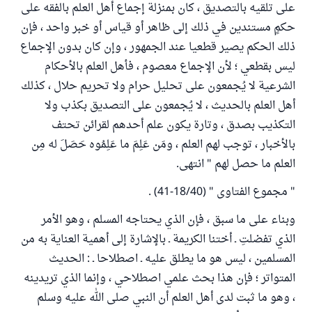
على تلقيه بالتصديق ، كان بمنزلة إجماع أهل العلم بالفقه على
حكمٍ مستندين في ذلك إلى ظاهر أو قياس أو خبر واحد ، فإن
ذلك الحكم يصير قطعيا عند الجمهور ، وإن كان بدون الإجماع
ليس بقطعي ؛ لأن الإجماع معصوم ، فأهل العلم بالأحكام
الشرعية لا يُجمعون على تحليل حرام ولا تحريم حلال ، كذلك
أهل العلم بالحديث ، لا يُجمعون على التصديق بكذب ولا
التكذيب بصدق ، وتارة يكون علم أحدهم لقرائن تحتف
بالأخبار ، توجب لهم العلم ، ومَن عَلِمَ ما عَلِمُوه حَصَلَ له مِن
العلم ما حصل لهم " انتهى.
" مجموع الفتاوى " (18/40-41) .
وبناء على ما سبق ، فإن الذي يحتاجه المسلم ، وهو الأمر
الذي تفضلتِ ـ أختنا الكريمة ـ بالإشارة إلى أهمية العناية به من
المسلمين ، ليس هو ما يطلق عليه ـ اصطلاحا ـ : الحديث
المتواتر ؛ فإن هذا بحث علمي اصطلاحي ، وإنما الذي تريدينه
، وهو ما ثبت لدى أهل العلم أن النبي صلى الله عليه وسلم