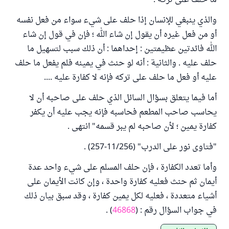
ما حلف على تركه .
والذي ينبغي للإنسان إذا حلف على شيء سواء من فعل نفسه
أو من فعل غيره أن يقول إن شاء الله ؛ فإن في قول إن شاء
الله فائدتين عظيمتين : إحداهما : أن ذلك سبب لتسهيل ما
حلف عليه . والثانية : أنه لو حنث في يمينه فلم يفعل ما حلف
عليه أو فعل ما حلف على تركه فإنه لا كفارة عليه ....
أما فيما يتعلق بسؤال السائل الذي حلف على صاحبه أن لا
يحاسب صاحب المطعم فحاسبه فإنه يجب عليه أن يكفر
كفارة يمين ؛ لأن صاحبه لم يبر قسمه" انتهى .
"فتاوى نور على الدرب" (11/256-257) .
وأما تعدد الكفارة ، فإن حلف المسلم على شيء واحد عدة
أيمان ثم حنث فعليه كفارة واحدة ، وإن كانت الأيمان على
أشياء متعددة ، فعليه لكل يمين كفارة ، وقد سبق بيان ذلك
في جواب السؤال رقم : (
46868
) .