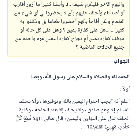
واليوم الآخر فليكرم ضيفه ..). وأيضا كثيرا ما أزور أقارب
أو أصدقاء وأحلف عليهم بأن لا يحضروا لي أي شيء من
الطعام ولكن أفاجأ بأنهم أحضروا طعاما بل وتكلفوا به
كثيرا ......هل علي كفارة يمين ؟ وهل على كل حالة أو
موقف كفارة يمين أم تجزئ كفارة اليمين مرة واحدة عن
جميع الحالات الماضية ؟
الجواب
الحمد لله والصلاة والسلام على رسول الله، وبعد:
أولاً :
اعلم أنه "يجب احترام اليمين بالله وتوقيرها ، وألا يحلف
المسلم إلا وهو صادق ، ولا يحلف إلا عند الحاجة ، وكثرة
الحلف تدل على التهاون باليمين ، قال تعالى : (وَلا تُطِعْ كُلَّ
حَلَّافٍ مَّهِينٍ) القلم/10 " .