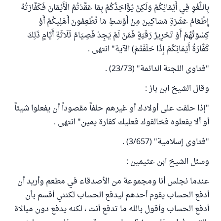
بِاللَّغْوِ فِي أَيْمَانِكُمْ وَلَكِنْ يُؤَاخِذُكُمْ بِمَا عَقَّدْتُمُ الْأَيْمَانَ فَكَفَّارَتُهُ
إِطْعَامُ عَشَرَةِ مَسَاكِينَ مِنْ أَوْسَطِ مَا تُطْعِمُونَ أَهْلِيكُمْ أَوْ
كِسْوَتُهُمْ أَوْ تَحْرِيرُ رَقَبَةٍ فَمَنْ لَمْ يَجِدْ فَصِيَامُ ثَلَاثَةِ أَيَّامٍ ذَلِكَ
كَفَّارَةُ أَيْمَانِكُمْ إِذَا حَلَفْتُمْ) الآية" انتهى .
"فتاوى اللجنة الدائمة" (23/73) .
وقال الشيخ ابن باز :
"إذا حلفت على أولادك أو غيرهم حلفاً مقصوداً أن يفعلوا شيئاً
أو ألا يفعلوه فخالفوك فعليك كفارة يمين" انتهى .
"فتاوى إسلامية" (3/657) .
وسئل الشيخ ابن عثيمين :
عندما نجلس أنا ومجموعة من الأصدقاء في مطعم وأريد أن
أدفع الحساب يقوم أحدهم ليدفع الحساب لكنني أقسم بأن
أدفع الحساب وأقول بالله ما تدفع أنت ، لكنه يدفع دون مبالاة