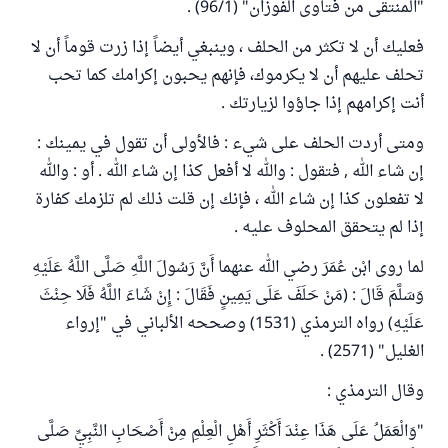
"المنتقى من فتاوى الفوزان" (96/1) .
فعليك أن لا تكثر من الحلف ، وينبغي أيضاً إذا زرت قوماً أن لا
تحلف عليهم أن لا يكرموك، فإنهم يحبون إكرامك كما تحب
أنت إكرامهم إذا جاؤوا لزيارتك .
ومتى أردت الحلف على شيء : فالأولى أن تقول في يمينك :
إن شاء الله , فتقول : والله لا أفعل كذا إن شاء الله . أو : والله
لا تفعلون كذا إن شاء الله ، فإنك إن قلت ذلك لم تلزمك كفارة
إذا لم يتحقق المحلوف عليه .
لما روى ابْن عُمَرَ رضي الله عنهما أَنَّ رَسُولَ اللَّهِ صَلَّى اللَّهُ عَلَيْهِ
وَسَلَّمَ قَالَ : (مَنْ حَلَفَ عَلَى يَمِينٍ فَقَالَ : إِنْ شَاءَ اللَّهُ فَلَا حِنْثَ
عَلَيْهِ) رواه الترمذي (1531) وصححه الألباني في "إرواء
الغليل" (2571) .
وقال الترمذي :
"وَالْعَمَلُ عَلَى هَذَا عِنْدَ أَكْثَرِ أَهْلِ الْعِلْمِ مِنْ أَصْحَابِ النَّبِيِّ صَلَّى