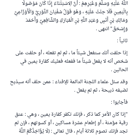
اللَّهُ عَلَيْهِ وَسَلَّمَ وَغَيْرِهِمْ : أَنَّ الِاسْتِثْنَاءَ إِذَا كَانَ مَوْصُولًا
بِالْيَمِينِ فَلَا حِنْثَ عَلَيْهِ ، وَهُوَ قَوْلُ سُفْيَانَ الثَّوْرِيِّ وَالْأَوْزَاعِيِّ
وَمَالِكِ بْنِ أَنَسٍ وَعَبْدِ اللَّهِ بْنِ الْمُبَارَكِ وَالشَّافِعِيِّ وَأَحْمَدَ
وَإِسْحَقَ" انتهى .
ثانياً :
إذا حلفت أنك ستفعل شيئاً ما ، ثم لم تفعله ، أو حلفت على
شخص أنه لا يفعل شيئاً ما ففعله فعليك كفارة يمين في
الحالين .
وقد سئل علماء اللجنة الدائمة للإفتاء : عمن حلف أنه سيذبح
لضيفه ذبيحة ، ثم لم يفعل .
فأجابوا :
"إذا كان الأمر كما ذكر ، فإنك تكفر كفارة يمين ، وهي : عتق
رقبة مؤمنة ، أو إطعام عشرة مساكين ، أو كسوتهم ، فإن لم
تجد فإنك تصوم ثلاثة أيام ، قال تعالى : (لَا يُؤَاخِذُكُمُ اللَّهُ