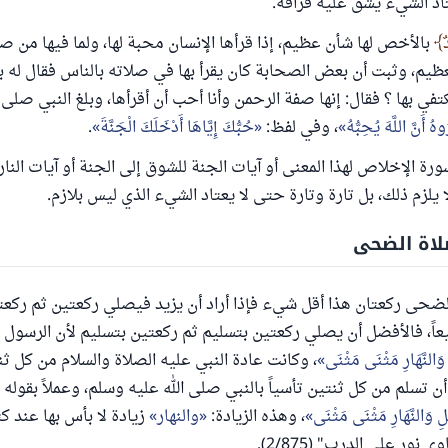
تاد الشيء يشق عليه فراقه.
ٌ
بالأخص لها شأن عظيم، إذا قرأها الإنسان محبة لها، ولما فيها من صف
عظيم، وثبت أن بعض الصحابة كان يقرأ بها في صلاته بالناس فقال له
تكتفي بها ؟ فقال: إنها صفة الرحمن وأنا أحب أن أقرأها، وبلغ النبي صلى
وهُ أَنَّ اللَّهَ يُحِبُّهُ
، وفي لفظ:
حُبُّكَ إِيَّاهَا أَدْخَلَكَ الْجَنَّةَ
.
سورة الإخلاص لهذا المعنى أو آيات الجنة للشوق إلى الجنة أو آيات النار
يلزم ذلك، بل تارة وتارة حتى لا يعتاد الشيء الذي ليس بلازم.
لاة الضحى
لضحى ركعتان هذا أقل شيء فإذا أراد أن يزيد فيصلي ركعتين ثم ركعت
ميعاً، فالأفضل أن يصلي ركعتين بتسليم ثم ركعتين بتسليم لأن الرسول ع
 وَالنَّهَارِ مَثْنَى مَثْنَى
، وكانت عادة النبي عليه الصلاة والسلام من كل ثن
أن تسلم من كل ثنتين تأسياً بالنبي صلى الله عليه وسلم، وعملاً بقوله 
ْلِ وَالنَّهَارِ مَثْنَى مَثْنَى
، وهذه الزيادة:
والنهار
زيادة لا بأس بها عند ك
 نور على الدرب" (2/875).