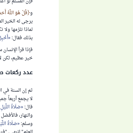
فإن المسلم لو اع
و
قُلْ هُوَ اللَّهُ أَحَد
يرجى له الخير ال
لماذا تلزمها ولا 
بذلك فقال:
أَخْبِرُ
فإذا قرأ الإنسان 
خير عظيم، لكن لا 
عدد ركعات ص
ثم إن السنة في ا
لا يجمع أربعاً ج
قال:
صَلَاةُ اللَّيْلِ
والنهار، فالأفضل 
وسلم:
صَلَاةُ اللَّي
العلم" انتهى. "فتاوى