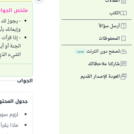
المقالات
ملخص الجوا
الكتب
- يجوز لك 
أرسل سؤالاً
وإيمانك بأن
- إذا قرأت
المحفوظات
الجنة أو آي
تصفح دون انترنت
جديد
الشيء الذي
شاركنا ملاحظاتك
العودة للإصدار القديم
الجواب
جدول المحتو
لزوم سور
ماذا يقر