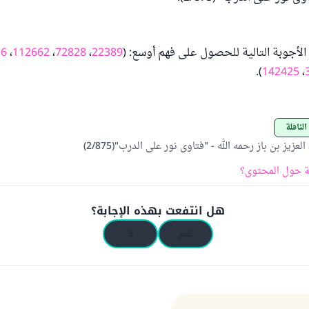
أجوبة التالية للحصول على فهم أوسع: (
22389
،
72828
،
112662
،
56
).
142425
،
 النافلة
عزيز بن باز رحمه الله - "فتاوى نور على الدرب"(2/875)
 حول المحتوى؟
هل انتفعت بهذه الإجابة؟
نعم
لا