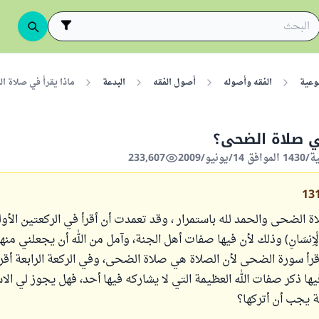
وعية
الفقه وأصوله
أصول الفقه
البدعة
ماذا يقرأ في صلاة 
ي صلاة الضحى؟
233,607
13
 الضحى والحمد لله باستمرار ، وقد تعمدت أن أقرأ في الركعتين الأو
َى الْإِنسَانِ) وذلك لأن فيها صفات أهل الجنة، وآمل من الله أن يجعلني من
 أقرأ سورة الضحى لأن الصلاة هي صلاة الضحى، وفي الركعة الرابعة أقر
ها ذكر صفات الله العظيمة التي لا يشاركه فيها أحد، فهل يجوز لي الا
ة يجب أن أتركها؟