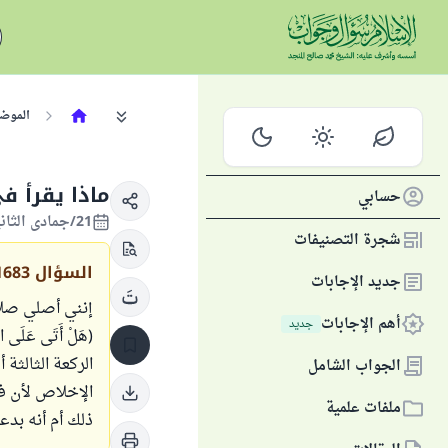
الموض
ماذا يقرأ ف
حسابي
21/جمادى الثانية/1430 الموافق 14/يونيو/2009
شجرة التصنيفات
السؤال
1683
جديد الإجابات
إنني أصلي صلاة
أهم الإجابات
جديد
(هَلْ أَتَى عَل
الركعة الثالثة
الجواب الشامل
الإخلاص لأن في
ملفات علمية
ذلك أم أنه بدع