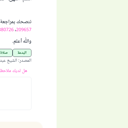
ننصحك بمراجعة ال
380726
،
209657
والله أعلم.
البدعة
صلاة
المصدر
:
الشيخ عبد ال
هل لديك ملاحظة