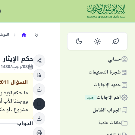
الموض
حكم الإيثار 
حسابي
08/رجب/1430 الموافق 01/يوليو/2009
شجرة التصنيفات
السؤال
2011
جديد الإجابات
ما حكم الإيثار 
أهم الإجابات
جديد
ووجدنا الأب أو
مشروع ، أو مكر
الجواب الشامل
ملفات علمية
الجواب