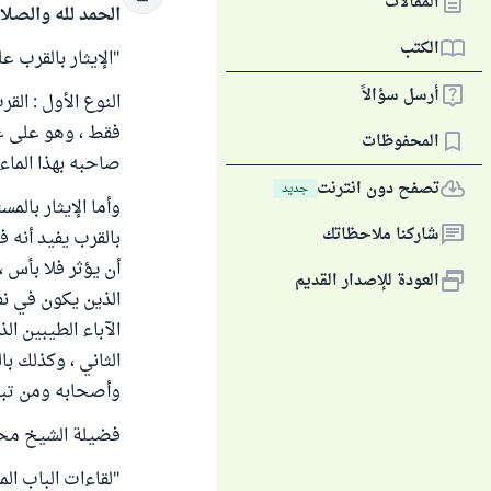
المقالات
الحمد لله والصلا
الكتب
"الإيثار بالقرب ع
أرسل سؤالاً
النوع الأول : الق
فقط ، وهو على غ
المحفوظات
صاحبه بهذا الماء 
تصفح دون انترنت
جديد
وأما الإيثار بالم
شاركنا ملاحظاتك
بالقرب يفيد أنه 
أن يؤثر فلا بأس 
العودة للإصدار القديم
الذين يكون في نفو
الآباء الطيبين ال
الثاني ، وكذلك با
وأصحابه ومن تبعه
فضيلة الشيخ محمد
"لقاءات الباب المفتوح"