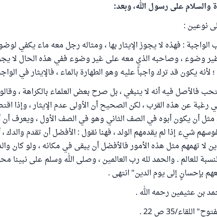
ة والسلام على رسول الله، وبعد:
لى نوعين :
رب الواجبة : فهذه لا يجوز الإيثار بها ، ومثاله رجل معه ماء يكفي لو
ير وضوء ، وصاحبه الذي معه على غير وضوء ففي هذه الحال لا يجوز
؛ لأنه يكون قد ترك واجباً عليه وهو الطهارة بالماء ، فالإيثار في الواج
ستحب فالأصل فيه أنه لا ينبغي ، بل صرح بعض العلماء بالكراهة ، وقالوا 
في رغبة عن هذه القرب ، لكن الصحيح أن الأولى عدم الإيثار ، وإذا ا
، مثل أن يكون أبوه في الصف الثاني وهو في الصف الأول ، ويعرف أن أ
سهم شيء إذا لم يقدمهم الولد ، فهنا نقول : الأفضل أن تقدم والدك ، أ
ذين لا تهمهم مثل هذه الأمور فالأفضل أن يبقى في مكانه ، ولو كان وا
لنسبة للعالم . والحمد لله رب العالمين ، وصلى الله وسلم على نبينا مح
م بإحسانٍ إلى يوم الدين" انتهى .
 بن عثيمين رحمه الله .
 اللقاء/35 ص 22 .