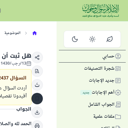
الموضوعية
هل ثبت أن ع
حسابي
13/رجب/1430 الموافق 06/يوليو/2009
شجرة التصنيفات
السؤال
2437
جديد الإجابات
أردت السؤال ع
أهم الإجابات
جديد
أفيدونا تفصيلاً
الجواب الشامل
الجواب
ملفات علمية
الحمد لله والصلا