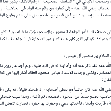
الزوائد " (7/283)، وصححه الألباني في " السلسل
الخطاب رضي الله عنه – إلى كفارة من وقع منه الوأد في الجاهلية ، ول
ه ذلك ، وإنما رواه من فعل قيس بن عاصم ، دل على عدم وقوع الوأد
 صحة ذلك فأمر الجاهلية مغفور ، والإسلام يَجُبُّ ما قبله ، وإذا كان 
ك وعبادة الأوثان الذي كان عليه كثير من الصحابة في الجاهلية ، فكيف
 السلام بن محسن آل عيسى :
له عنه فقد ذكر عنه أنه وأد ابنة له في الجاهلية ، ولم أجد من روى ذ
مصادر ، ولكني وجدت الأستاذ عباس محمود العقاد أشار إليها في كتاب
ضي الله عنه كان جالساً مع بعض أصحابه ، إذ ضحك قليلاً ، ثم بكى ، 
لجاهلية نصنع صنماً من العجوة ، فنعبده ، ثم نأكله ، وهذا سبب ضحكي ،
نة ، فأردت وأدها ، فأخذتها معي ، وحفرت لها حفرة ، فصارت تنفض ال