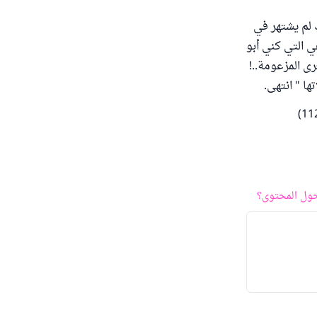
 لم يشتهر في
 التي كني أبو
ى المزعومة..!
ها " انتهى.
ول المحتوى؟