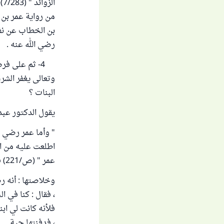
من رواية عمر بن 
بن الخطاب عن نفس
رضي الله عنه .
4- ثم على فرض
وتعالى يغفر الشر
البنات ؟
يقول الدكتور عبد
" وأما عمر رضي ال
اطلعت عليه من ال
عمر " (ص/221) فقال :
وخلاصتها : أنه ر
، فقال : كنا في ا
فلأنه كانت لي اب
، فدفنتها حية .