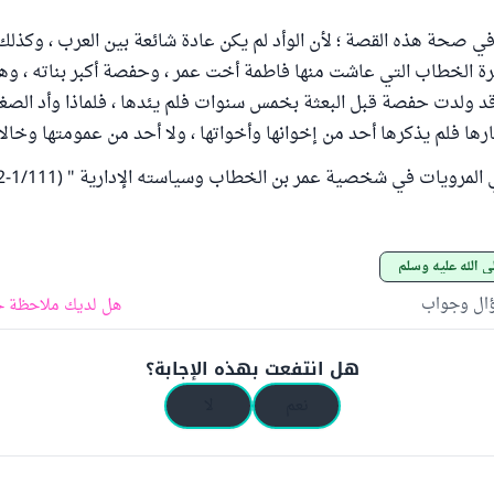
ي صحة هذه القصة ؛ لأن الوأد لم يكن عادة شائعة بين العرب ، وكذلك
رة الخطاب التي عاشت منها فاطمة أخت عمر ، وحفصة أكبر بناته ، وهي
 ولدت حفصة قبل البعثة بخمس سنوات فلم يئدها ، فلماذا وأد الصغر
رها فلم يذكرها أحد من إخوانها وأخواتها ، ولا أحد من عمومتها وخالات
لمرويات في شخصية عمر بن الخطاب وسياسته الإدارية " (1/111-112)
 الله عليه وسلم
ؤال وجواب
هل لديك ملاحظة ح
هل انتفعت بهذه الإجابة؟
نعم
لا