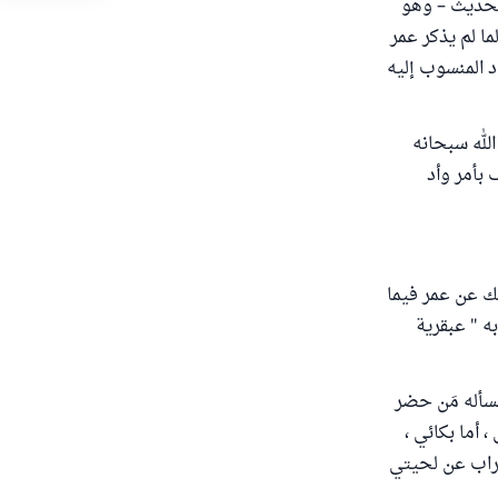
ة الصحيحة " (رقم/3298)، يشير هذا الحديث – وهو
ما لم يذكر عمر
 المنسوب إليه
الله سبحانه
 بأمر وأد
لك عن عمر فيما
ه " عبقرية
فسأله مَن حضر
 أما بكائي ،
تراب عن لحيتي