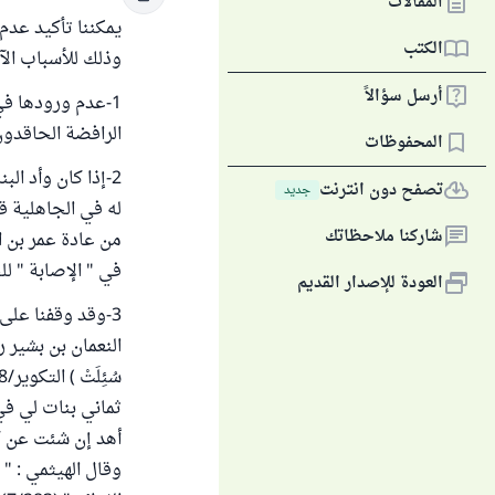
المقالات
يمكننا تأكيد عدم
الكتب
وذلك للأسباب الآت
أرسل سؤالاً
1-عدم ورودها في
الرافضة الحاقدون
المحفوظات
2-إذا كان وأد ا
تصفح دون انترنت
جديد
له في الجاهلية ق
شاركنا ملاحظاتك
من عادة عمر بن ا
في " الإصابة " للحا
العودة للإصدار القديم
3-وقد وقفنا على
النعمان بن بشير رض
ثماني بنات لي في
وقال الهيثمي : "