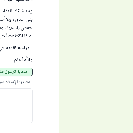
وقد شكك العقاد ف
بني عدي ، ولا أس
حفص باسمها ، وقد
لماذا انقطعت أخبا
" دراسة نقدية في ا
والله أعلم .
صحابة الرسول صلى
المصدر
:
الإسلام س