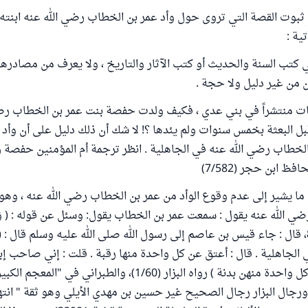
 ثبوت القصة التي تروى حول وأد عمر بن الخطاب رضي الله عنه ابنته 
ية :
 كتب السنة والحديث أو كتب الآثار والتاريخ ، ولا يعرف من مصادرها إ
 من غير دليل ولا حجة .
لبنات منتشراً في بني عدي ، فكيف ولدت حفصة بنت عمر بن الخطاب رض
بل البعثة بخمس سنوات ولم يئدها ؟! لا شك أن ذلك دليل على أن وأد ا
لخطاب رضي الله عنه في الجاهلية . انظر ترجمة أم المؤمنين حفصة ر
فظ ابن حجر (7/582)
 ما يشير إلى عدم وقوع الوأد من عمر بن الخطاب رضي الله عنه ، وهو 
ي الله عنه يقول : سمعت عمر بن الخطاب يقول: وسئل عن قوله : ( وَإِذَا ا
سُئِلَتْ ) التكوير/8، قال : جاء قيس بن عاصم إلى رسول الله صلى الله عليه وسلم قال 
 الجاهلية . قال : أعتق عن كل واحدة منها رقبة . قلت : إني صاحب إب
 ورجال البزار رجال الصحيح غير حسين بن مهدي الأيلي وهو ثقة " انت