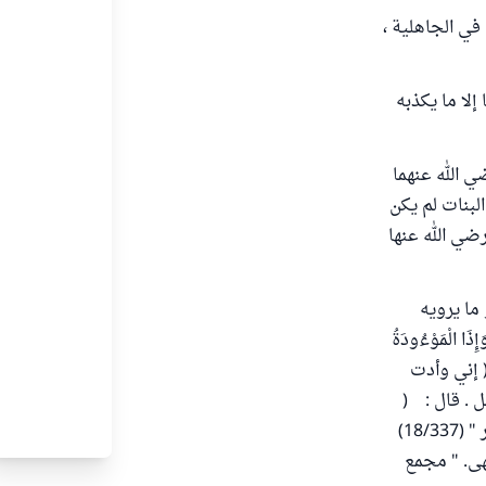
في الجاهلية ،
لا ما يكذبه
ي الله عنهما
لبنات لم يكن
ضي الله عنها
ما يرويه
لْمَوْءُودَةُ
: ( إني وأدت
ل . قال : (
أهد إن شئت عن كل واحدة منهن بدنة ) رواه البزار (1/60)، والطبراني في "المعجم الكبير " (18/337)
هى. " مجمع