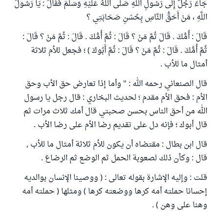
جَاءَ رَجُلٌ إِلَى رَسُولِ اللَّهِ صَلَّى اللَّهُ عَلَيْهِ وَسَلَّمَ فَقَالَ : يَا رَسُولَ
اللَّهِ ، مَنْ أَحَقُّ النَّاسِ بِحُسْنِ صَحَابَتِي ؟
قَالَ : أُمُّكَ . قَالَ ثُمَّ مَنْ ؟ قَالَ : ثُمَّ أُمُّكَ . قَالَ : ثُمَّ مَنْ ؟ قَالَ :
ثُمَّ أُمُّكَ . قَالَ : ثُمَّ مَنْ ؟ قَالَ : ثُمَّ أَبُوكَ ) ؛ فجعل للأم ثلاثة
أمثال ما للأب .
قال الصنعاني رحمه الله : " وأما إذا تعارض حق الأب وحق
الأم : فحق الأم مقدم ؛ لحديث البخاري : قال رجل يا رسول
الله من أحق الناس بحسن صحبتي قال أمك ثلاث مرات ثم
قال أبوك ؛ فإنه دل على تقديم رضا الأم على رضا الأب .
قال ابن بطال : مقتضاه أن يكون للأم ثلاثة أمثال ما للأب ,
قال : وكأن ذلك لصعوبة الحمل ثم الوضع ثم الرضاع .
قلت : وإليه الإشارة بقوله تعالى : ( ووصينا الإنسان بوالديه
إحسانا حملته أمه كرها ووضعته كرها ) ومثلها ( حملته أمه
وهنا على وهن ) .