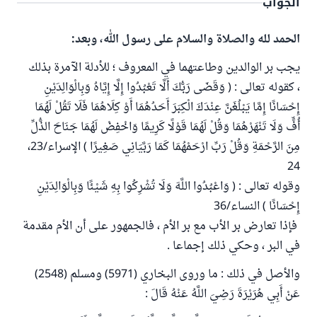
الجواب
الحمد لله والصلاة والسلام على رسول الله، وبعد:
يجب بر الوالدين وطاعتهما في المعروف ؛ للأدلة الآمرة بذلك
، كقوله تعالى : ( وَقَضَى رَبُّكَ أَلَّا تَعْبُدُوا إِلَّا إِيَّاهُ وَبِالْوَالِدَيْنِ
إِحْسَانًا إِمَّا يَبْلُغَنَّ عِنْدَكَ الْكِبَرَ أَحَدُهُمَا أَوْ كِلَاهُمَا فَلَا تَقُلْ لَهُمَا
أُفٍّ وَلَا تَنْهَرْهُمَا وَقُلْ لَهُمَا قَوْلًا كَرِيمًا وَاخْفِضْ لَهُمَا جَنَاحَ الذُّلِّ
مِنَ الرَّحْمَةِ وَقُلْ رَبِّ ارْحَمْهُمَا كَمَا رَبَّيَانِي صَغِيرًا ) الإسراء/23،
24
وقوله تعالى : ( وَاعْبُدُوا اللَّهَ وَلَا تُشْرِكُوا بِهِ شَيْئًا وَبِالْوَالِدَيْنِ
إِحْسَانًا ) النساء/36
فإذا تعارض بر الأب مع بر الأم ، فالجمهور على أن الأم مقدمة
في البر ، وحكي ذلك إجماعا .
والأصل في ذلك : ما وروى البخاري (5971) ومسلم (2548)
عَنْ أَبِي هُرَيْرَةَ رَضِيَ اللَّهُ عَنْهُ قَالَ :