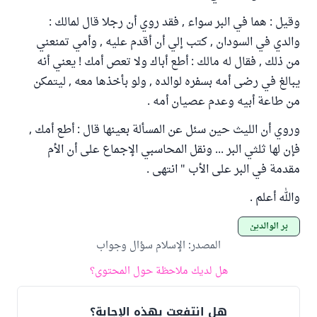
وقيل : هما في البر سواء , فقد روي أن رجلا قال لمالك :
والدي في السودان , كتب إلي أن أقدم عليه , وأمي تمنعني
من ذلك , فقال له مالك : أطع أباك ولا تعص أمك ! يعني أنه
يبالغ في رضى أمه بسفره لوالده , ولو بأخذها معه , ليتمكن
من طاعة أبيه وعدم عصيان أمه .
وروي أن الليث حين سئل عن المسألة بعينها قال : أطع أمك ,
فإن لها ثلثي البر ... ونقل المحاسبي الإجماع على أن الأم
مقدمة في البر على الأب " انتهى .
والله أعلم .
بر الوالدين
المصدر
:
الإسلام سؤال وجواب
هل لديك ملاحظة حول المحتوى؟
هل انتفعت بهذه الإجابة؟