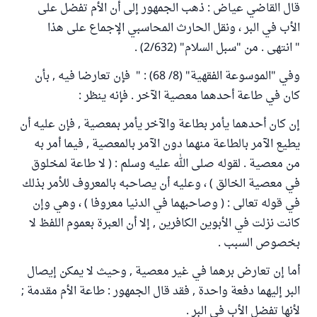
قال القاضي عياض : ذهب الجمهور إلى أن الأم تفضل على
الأب في البر ، ونقل الحارث المحاسبي الإجماع على هذا
" انتهى . من "سبل السلام" (2/632) .
وفي "الموسوعة الفقهية" (8/ 68) : " فإن تعارضا فيه , بأن
كان في طاعة أحدهما معصية الآخر . فإنه ينظر :
إن كان أحدهما يأمر بطاعة والآخر يأمر بمعصية , فإن عليه أن
يطيع الآمر بالطاعة منهما دون الآمر بالمعصية , فيما أمر به
من معصية . لقوله صلى الله عليه وسلم : ( لا طاعة لمخلوق
في معصية الخالق ) ، وعليه أن يصاحبه بالمعروف للأمر بذلك
في قوله تعالى : ( وصاحبهما في الدنيا معروفا ) ، وهي وإن
كانت نزلت في الأبوين الكافرين , إلا أن العبرة بعموم اللفظ لا
بخصوص السبب .
أما إن تعارض برهما في غير معصية , وحيث لا يمكن إيصال
البر إليهما دفعة واحدة , فقد قال الجمهور : طاعة الأم مقدمة ;
لأنها تفضل الأب في البر .