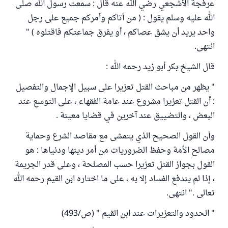
عرفجة الأشجعي رضي الله عنه قال : سمعت رسول الله صلى
الله عليه وسلم يقول : ( من أتاكم وأمركم جميع على رجل
واحد يريد أن يشق عصاكم ، أو يفرق جماعتكم فاقتلوه ) "
انتهى.
قال الشيخ بكر أبو زيد رحمه الله :
" يظهر من مباحث القتل تعزيرا على سبيل الإجمال والتفصيل
: أن القتل تعزيرا مشروع عند عامة الفقهاء ، على التوسع عند
البعض ، والتضييق عند آخرين في قضايا معينة .
وأن القول الصحيح الذي يتمشى مع مقاصد الشرع وحماية
مصالح الأمة وحفظ الضروريات من أمر دينها ودنياها : هو
القول بجواز القتل تعزيرا حسب المصلحة ، وعلى قدر الجريمة
، إذا لم يندفع الفساد إلا به ، على ما اختاره ابن القيم رحمه الله
تعالى ." انتهى.
" الحدود والتعزيرات عند ابن القيم " (ص/493)