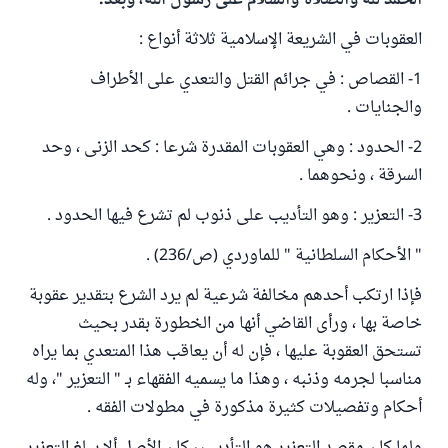
الحمد لله والصلاة والسلام على رسول الله، وبعد:
العقوبات في الشريعة الإسلامية ثلاثة أنواع :
1- القصاص : في جرائم القتل والتعدي على الأطراف
والجنايات .
2- الحدود : وهي العقوبات المقدرة شرعا : كحد الزنى ، وحد
السرقة ، ونحوهما .
3- التعزير : وهو التأديب على ذنوب لم تشرع فيها الحدود .
" الأحكام السلطانية " للماوردي (ص/236) .
فإذا ارتكب أحدهم مخالفة شرعية لم يرد الشرع بتقدير عقوبة
خاصة بها ، ورأى القاضي أنها من الخطورة بقدر بحيث
تستحق العقوبة عليها ، فإن له أن يعاقب هذا المتعدي بما يراه
مناسبا لجرمه وذنبه ، وهذا ما يسميه الفقهاء بـ " التعزير "، وله
أحكام وتفصيلات كثيرة مذكورة في مطولات الفقه .