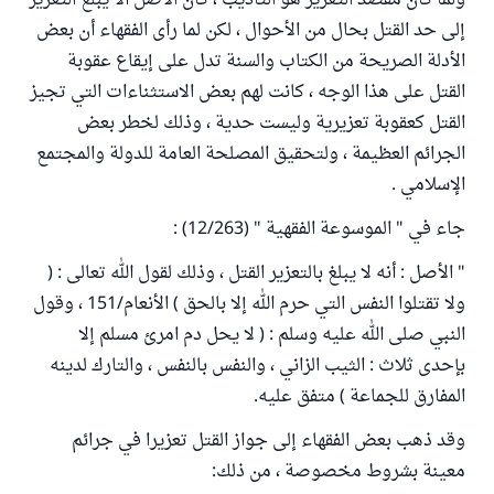
ولما كان مقصد التعزير هو التأديب ، كان الأصل ألا يبلغ التعزير
إلى حد القتل بحال من الأحوال ، لكن لما رأى الفقهاء أن بعض
الأدلة الصريحة من الكتاب والسنة تدل على إيقاع عقوبة
القتل على هذا الوجه ، كانت لهم بعض الاستثناءات التي تجيز
القتل كعقوبة تعزيرية وليست حدية ، وذلك لخطر بعض
الجرائم العظيمة ، ولتحقيق المصلحة العامة للدولة والمجتمع
الإسلامي .
جاء في " الموسوعة الفقهية " (12/263) :
" الأصل : أنه لا يبلغ بالتعزير القتل ، وذلك لقول الله تعالى : (
ولا تقتلوا النفس التي حرم الله إلا بالحق ) الأنعام/151 ، وقول
النبي صلى الله عليه وسلم : ( لا يحل دم امرئ مسلم إلا
بإحدى ثلاث : الثيب الزاني ، والنفس بالنفس ، والتارك لدينه
المفارق للجماعة ) متفق عليه.
وقد ذهب بعض الفقهاء إلى جواز القتل تعزيرا في جرائم
معينة بشروط مخصوصة ، من ذلك: