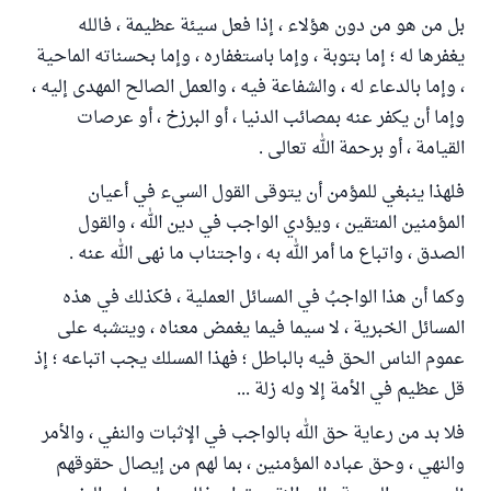
بل من هو من دون هؤلاء ، إذا فعل سيئة عظيمة ، فالله
يغفرها له ؛ إما بتوبة ، وإما باستغفاره ، وإما بحسناته الماحية
، وإما بالدعاء له ، والشفاعة فيه ، والعمل الصالح المهدى إليه ،
وإما أن يكفر عنه بمصائب الدنيا ، أو البرزخ ، أو عرصات
القيامة ، أو برحمة الله تعالى .
فلهذا ينبغي للمؤمن أن يتوقى القول السيء في أعيان
المؤمنين المتقين ، ويؤدي الواجب في دين الله ، والقول
الصدق ، واتباع ما أمر الله به ، واجتناب ما نهى الله عنه .
وكما أن هذا الواجبُ في المسائل العملية ، فكذلك في هذه
المسائل الخبرية ، لا سيما فيما يغمض معناه ، ويتشبه على
عموم الناس الحق فيه بالباطل ؛ فهذا المسلك يجب اتباعه ؛ إذ
قل عظيم في الأمة إلا وله زلة ...
فلا بد من رعاية حق الله بالواجب في الإثبات والنفي ، والأمر
والنهي ، وحق عباده المؤمنين ، بما لهم من إيصال حقوقهم