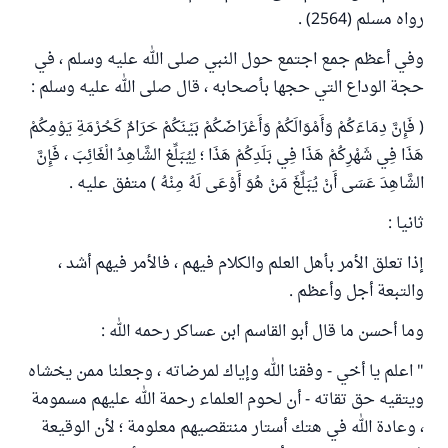
رواه مسلم (2564) .
وفي أعظم جمع اجتمع حول النبي صلى الله عليه وسلم ، في
حجة الوداع التي حجها بأصحابه ، قال صلى الله عليه وسلم :
( فَإِنَّ دِمَاءَكُمْ وَأَمْوَالَكُمْ وَأَعْرَاضَكُمْ بَيْنَكُمْ حَرَامٌ كَحُرْمَةِ يَوْمِكُمْ
هَذَا فِي شَهْرِكُمْ هَذَا فِي بَلَدِكُمْ هَذَا ؛ لِيُبَلِّغ الشَّاهِدُ الْغَائِبَ ، فَإِنَّ
الشَّاهِدَ عَسَى أَنْ يُبَلِّغَ مَنْ هُوَ أَوْعَى لَهُ مِنْهُ ) متفق عليه .
ثانيا :
إذا تعلق الأمر بأهل العلم والكلام فيهم ، فالأمر فيهم أشد ،
والتبعة أجل وأعظم .
وما أحسن ما قال أبو القاسم ابن عساكر رحمه الله :
" اعلم يا أخي - وفقنا الله وإياك لمرضاته ، وجعلنا ممن يخشاه
ويتقيه حق تقاته - أن لحوم العلماء رحمة الله عليهم مسمومة
، وعادة الله في هتك أستار منتقصيهم معلومة ؛ لأن الوقيعة