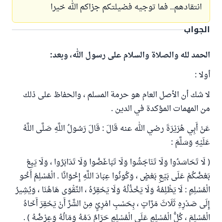
انتقادهم.. فما توجيه فضيلتكم جزاكم الله خيرا
الجواب
الحمد لله والصلاة والسلام على رسول الله، وبعد:
أولا :
لا شك أن الأصل العام هو حرمة المسلم ، والحفاظ على ذلك
من المهمات المؤكدة في الدين .
عَنْ أَبِي هُرَيْرَةَ رضي الله عنه قَالَ : قَالَ رَسُولُ اللَّهِ صَلَّى اللَّهُ
عَلَيْهِ وَسَلَّمَ :
( لَا تَحَاسَدُوا وَلَا تَنَاجَشُوا وَلَا تَبَاغَضُوا وَلَا تَدَابَرُوا ، وَلَا يَبِعْ
بَعْضُكُمْ عَلَى بَيْعِ بَعْضٍ ، وَكُونُوا عِبَادَ اللَّهِ إِخْوَانًا . الْمُسْلِمُ أَخُو
الْمُسْلِمِ : لَا يَظْلِمُهُ وَلَا يَخْذُلُهُ وَلَا يَحْقِرُهُ ، التَّقْوَى هَاهُنَا ، وَيُشِيرُ
إِلَى صَدْرِهِ ثَلَاثَ مَرَّاتٍ ، بِحَسْبِ امْرِئٍ مِنْ الشَّرِّ أَنْ يَحْقِرَ أَخَاهُ
الْمُسْلِمَ ، كُلُّ الْمُسْلِمِ عَلَى الْمُسْلِمِ حَرَامٌ دَمُهُ وَمَالُهُ وَعِرْضُهُ ) .