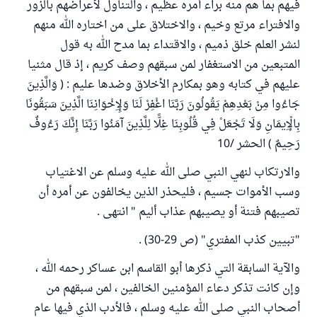
فيهم بما هم منه براء أمره عظيم ، والتناول لأعراضهم بالزور
والافتراء مرتع وخيم ، والاختلاق على من اختاره الله منهم
لنشر العلم خلق ذميم ، والاقتداء بما مدح الله به قول
المتبعين من الاستغفار لمن سبقهم وصف كريم ، إذ قال مثنيا
عليهم في كتابه وهو بمكارم الأخلاق وضدها عليم : ( وَالَّذِينَ
جَاءُوا مِنْ بَعْدِهِمْ يَقُولُونَ رَبَّنَا اغْفِرْ لَنَا وَلِإِخْوَانِنَا الَّذِينَ سَبَقُونَا
بِالْإِيمَانِ وَلَا تَجْعَلْ فِي قُلُوبِنَا غِلًّا لِلَّذِينَ آمَنُوا رَبَّنَا إِنَّكَ رَءُوفٌ
رَحِيمٌ ) الحشر /10
والارتكاب لنهي النبي صلى الله عليه وسلم عن الاغتياب
وسب الأموات جسيم ، فليحذر الذين يخالفون عن أمره أن
تصيبهم فتنة أو يصيبهم عذاب أليم " انتهى .
"تبيين كذب المفتري" (ص 29-30) .
والآية السابقة التي ذكرها أبو القاسم ابن عساكر رحمه الله ،
وإن كانت تذكر دعاء المؤمنين الخالفين ، لمن سبقهم من
أصحاب النبي صلى الله عليه وسلم ، فالأدب الذي فيها عام