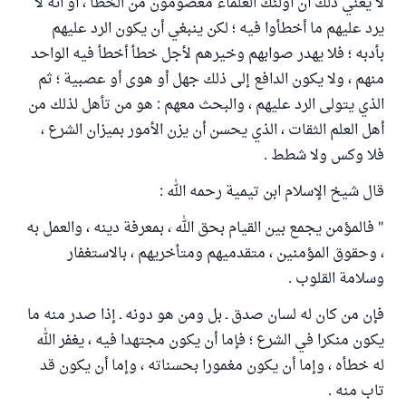
لا يعني ذلك أن أولئك العلماء معصومون من الخطأ ، أو أنه لا
يرد عليهم ما أخطأوا فيه ؛ لكن ينبغي أن يكون الرد عليهم
بأدبه ؛ فلا يهدر صوابهم وخيرهم لأجل خطأ أخطأ فيه الواحد
منهم ، ولا يكون الدافع إلى ذلك جهل أو هوى أو عصبية ؛ ثم
الذي يتولى الرد عليهم ، والبحث معهم : هو من تأهل لذلك من
أهل العلم الثقات ، الذي يحسن أن يزن الأمور بميزان الشرع ،
فلا وكس ولا شطط .
قال شيخ الإسلام ابن تيمية رحمه الله :
" فالمؤمن يجمع بين القيام بحق الله ، بمعرفة دينه ، والعمل به
، وحقوق المؤمنين ، متقدميهم ومتأخريهم ، بالاستغفار
وسلامة القلوب .
فإن من كان له لسان صدق ـ بل ومن هو دونه ـ إذا صدر منه ما
يكون منكرا في الشرع ؛ فإما أن يكون مجتهدا فيه ، يغفر الله
له خطأه ، وإما أن يكون مغمورا بحسناته ، وإما أن يكون قد
تاب منه .