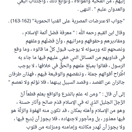
إليهم ، من المحبة والموالاة ، وتوابع ذلك ، واجتناب البغي
والعدوان عليم " . انتهى .
"جواب الاعترضات المصرية على الفتيا الحموية" (162-163) .
وقال ابن القيم رحمه الله : " معرفة فضل أئمة الإسلام ،
ومقاديرهم وحقوقهم ومراتبهم ، وأنَّ فضلَهم وعلمَهم
ونصحهم لله ورسوله لا يوجب قبول كلِّ ما قالوه ، وما وقع
في فتاويهم من المسائل التي خفي عليهم فيها ما جاء به
الرسول ، فقالوا بمبلغ علمهم والحقُّ في خلافها ، لا يوجب
اطِّراح أقوالهم جملة ، وتنقصهم والوقيعة فيهم ، فهذان طرفان
جائران عن القصد ، وقصد السبيل بينهما ، فلا نؤثم ولا نعصم "
إلى أن قال : " ومن له علم بالشرع والواقع يعلم قطعاً أنَّ
الرَّجلَ الجليل الذي له في الإسلام قدَم صالح وآثار حسنة ،
وهو من الإسلام وأهله بمكان ، قد تكون منه الهفوة والزلَّة هو
فيها معذور ، بل ومأجور لاجتهاده ، فلا يجوز أن يُتبع فيها ،
ولا يجوز أن تُهدر مكانته وإمامته ومنزلته من قلوب