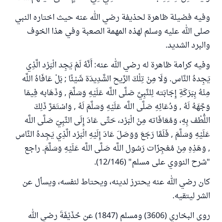
وفيه فضيلة ظاهرة لحذيفة رضي الله عنه حيث اختاره النبي
صلى الله عليه وسلم لهذه المهمة الصعبة وفي هذا الخوف
والبرد الشديد.
وفيه كرامة ظاهرة له رضي الله عنه: أَنَّهُ لَمْ يَجِد الْبَرْد الَّذِي
يَجِدهُ النَّاس. وَلَا مِنْ تِلْكَ الرِّيح الشَّدِيدَة شَيْئًا ; بَلْ عَافَاهُ اللَّه
مِنْهُ بِبَرَكَةِ إِجَابَته لِلنَّبِيِّ صَلَّى اللَّه عَلَيْهِ وَسَلَّمَ , وَذَهَابه فِيمَا
وَجَّهَهُ لَهُ , وَدُعَائِهِ صَلَّى اللَّه عَلَيْهِ وَسَلَّمَ لَهُ , وَاسْتَمَرَّ ذَلِكَ
اللُّطْف بِهِ، وَمُعَافَاته مِنْ الْبَرْد، حَتَّى عَادَ إِلَى النَّبِيّ صَلَّى اللَّه
عَلَيْهِ وَسَلَّمَ , فَلَمَّا رَجَعَ وَوَصَلَ عَادَ إِلَيْهِ الْبَرْد الَّذِي يَجِدهُ النَّاس
, وَهَذِهِ مِنْ مُعْجِزَات رَسُول اللَّه صَلَّى اللَّه عَلَيْهِ وَسَلَّمَ. راجع
"شرح النووي على مسلم" (12/146).
كان رضي الله عنه يحترز لدينه، ويحتاط لنفسه، ويسأل عن
الشر ليتقيه.
روى البخاري (3606) ومسلم (1847) عن حُذَيْفَةَ رضي الله