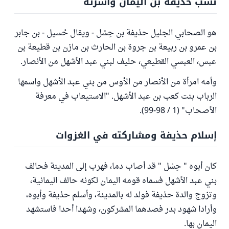
نسب حذيفة بن اليمان وأسرته
هو الصحابي الجليل حذيفة بن حِسْل - ويقال حُسيل - بن جابر
بن عمرو بن ربيعة بن جروة بن الحارث بن مازن بن قطيعة بن
عبس، العبسي القطيعي، حليف لبني عبد الأشهل من الأنصار.
وأمه امرأة من الأنصار من الأوس من بني عبد الأشهل واسمها
الرباب بنت كعب بن عبد الأشهل. "الاستيعاب في معرفة
الأصحاب" (1 / 98-99).
إسلام حذيفة ومشاركته في الغزوات
كان أبوه " حِسْل " قد أصاب دما، فهرب إلى المدينة فحالف
بني عبد الأشهل فسماه قومه اليمان لكونه حالف اليمانية،
وتزوج والدة حذيفة فولد له بالمدينة، وأسلم حذيفة وأبوه،
وأرادا شهود بدر فصدهما المشركون، وشهدا أحدا فاستشهد
اليمان بها.