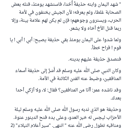
" شهد اليمان وابنه حذيفةُ أُحُدا، فاستشهد يومئذ، قتله بعض
الصحابة غلطا، ولم يعرفه؛ لأن الجيش يختفون في لأمة
الحرب، ويسترون وجوههم؛ فإن لم يكن لهم علامة بينة، وإلا
ربما قتل الأخ أخاه ولا يشعر.
ولما شدوا على اليمان يومئذ بقي حذيفة يصيح: أبي ! أبي ! يا
قوم ! فراح خطأ.
فتصدق حذيفة عليهم بديته.
وكان النبي صلى الله عليه وسلم قد أَسَرَّ إلى حذيفة أسماء
المنافقين، وضبط عنه الفتن الكائنة في الأمة.
وقد ناشده عمر: أأنا من المنافقين؟ فقال: لا، ولا أزكي أحدا
بعدك.
وحذيفة هو الذي ندبه رسول الله صلى الله عليه وسلم ليلة
الأحزاب ليجس له خبر العدو، وعلى يده فتح الدينور عنوة.
ومناقبه تطول رضي الله عنه " انتهى. "سير أعلام النبلاء" (2