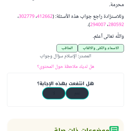
محرمة.
وللاستزادة راجع جواب هذه الأسئلة: (
412662
،
302779
،
).
294007
،
280592
والله تعالى أعلم.
الأسماء والكنى والألقاب
المناقب
المصدر
:
الإسلام سؤال وجواب
هل لديك ملاحظة حول المحتوى؟
هل انتفعت بهذه الإجابة؟
نعم
لا
موضوعات ذات صلة