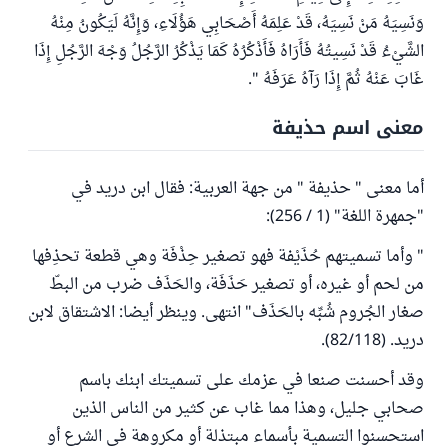
وَنَسِيَهُ مَنْ نَسِيَهُ، قَدْ عَلِمَهُ أَصْحَابِي هَؤُلَاءِ، وَإِنَّهُ لَيَكُونُ مِنْهُ
الشَّيْءُ قَدْ نَسِيتُهُ فَأَرَاهُ فَأَذْكُرُهُ كَمَا يَذْكُرُ الرَّجُلُ وَجْهَ الرَّجُلِ إِذَا
غَابَ عَنْهُ ثُمَّ إِذَا رَآهُ عَرَفَهُ ".
معنى اسم حذيفة
أما معنى " حذيفة " من جهة العربية: فقال ابن دريد في
"جمهرة اللغة" (1 / 256):
" وأما تسميتهم حُذَيْفة فهو تصغير حِذْفَة وهي قطعة تحذِفها
من لحم أو غيره، أو تصغير حَذَفَة، والحَذَف ضرب من البطّ
صغار الجُروم شُبِّه بالحَذَف" انتهى. وينظر أيضا: الاشتقاق لابن
دريد. (82/118).
وقد أحسنت صنعا في عزمك على تسميتك ابنك باسم
صحابي جليل، وهذا مما غاب عن كثير من الناس الذين
استحسنوا التسمية بأسماء مبتذلة أو مكروهة في الشرع أو