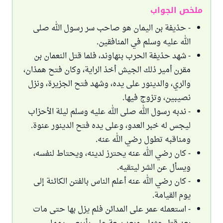
ملخص الجواب
- حذيفة بن اليمان هو صاحب سر رسول الله صلى
الله عليه وسلم في المنافقين.
- شهد حذيفة الحرب بنهاوند، فلما قتل النعمان بن
مقرن أمير ذلك الجيش أخذ الراية، وكان فتح همذان،
والري، والدينور على يده، وشهد فتح الجزيرة، ونزل
نصيبين، وتزوج فيها.
- ندبه رسول الله صلى الله عليه وسلم ليلة الأحزاب
ليجس له خبر العدو، وعلى يده فتح الدينور عنوة.
ومناقبه تطول رضي الله عنه.
- كان رضي الله عنه يحترز لدينه، ويحتاط لنفسه،
ويسأل عن الشر ليتقيه.
- كان رضي الله عنه أعلم الناس بالفتن الكائنة إلى
يوم القيامة.
- استعمله عمر على المدائن فلم يزل بها حتى مات