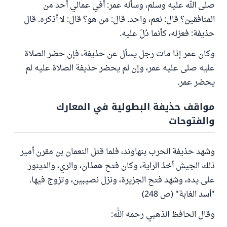
صلى الله عليه وسلم، وسأله عمر: أفي عمالي أحد من
المنافقين؟ قال: نعم، واحد. قال: من هو؟ قال: لا أذكره. قال
حذيفة: فعزله، كأنما دُلّ عليه.
وكان عمر إذا مات رجل يسأل عن حذيفة، فإن حضر الصلاة
عليه صلى عليه عمر، وإن لم يحضر حذيفة الصلاة عليه لم
يحضر عمر.
مواقف حذيفة البطولية في المعارك
والفتوحات
وشهد حذيفة الحرب بنهاوند، فلما قتل النعمان بن مقرن أمير
ذلك الجيش أخذ الراية، وكان فتح همذان، والري، والدينور
على يده، وشهد فتح الجزيرة، ونزل نصيبين، وتزوج فيها.
"أسد الغابة" (ص 248)
وقال الحافظ الذهبي رحمه الله: