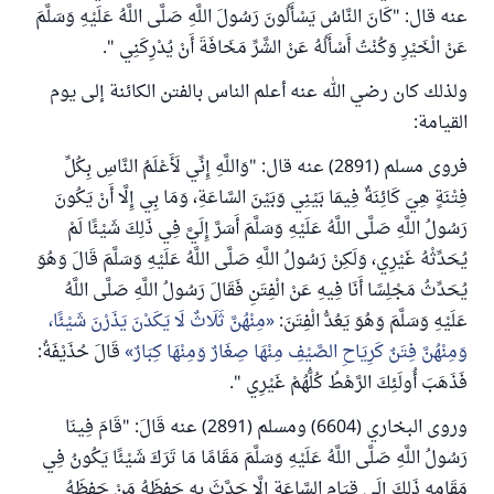
عنه قال: "كَانَ النَّاسُ يَسْأَلُونَ رَسُولَ اللَّهِ صَلَّى اللَّهُ عَلَيْهِ وَسَلَّمَ
عَنْ الْخَيْرِ وَكُنْتُ أَسْأَلُهُ عَنْ الشَّرِّ مَخَافَةَ أَنْ يُدْرِكَنِي ".
ولذلك كان رضي الله عنه أعلم الناس بالفتن الكائنة إلى يوم
القيامة:
فروى مسلم (2891) عنه قال: "وَاللَّهِ إِنِّي لَأَعْلَمُ النَّاسِ بِكُلِّ
فِتْنَةٍ هِيَ كَائِنَةٌ فِيمَا بَيْنِي وَبَيْنَ السَّاعَةِ، وَمَا بِي إِلَّا أَنْ يَكُونَ
رَسُولُ اللَّهِ صَلَّى اللَّهُ عَلَيْهِ وَسَلَّمَ أَسَرَّ إِلَيَّ فِي ذَلِكَ شَيْئًا لَمْ
يُحَدِّثْهُ غَيْرِي، وَلَكِنْ رَسُولُ اللَّهِ صَلَّى اللَّهُ عَلَيْهِ وَسَلَّمَ قَالَ وَهُوَ
يُحَدِّثُ مَجْلِسًا أَنَا فِيهِ عَنْ الْفِتَنِ فَقَالَ رَسُولُ اللَّهِ صَلَّى اللَّهُ
عَلَيْهِ وَسَلَّمَ وَهُوَ يَعُدُّ الْفِتَنَ:
مِنْهُنَّ ثَلَاثٌ لَا يَكَدْنَ يَذَرْنَ شَيْئًا،
وَمِنْهُنَّ فِتَنٌ كَرِيَاحِ الصَّيْفِ مِنْهَا صِغَارٌ وَمِنْهَا كِبَارٌ
قَالَ حُذَيْفَةُ:
فَذَهَبَ أُولَئِكَ الرَّهْطُ كُلُّهُمْ غَيْرِي ".
وروى البخاري (6604) ومسلم (2891) عنه قَالَ: "قَامَ فِينَا
رَسُولُ اللَّهِ صَلَّى اللَّهُ عَلَيْهِ وَسَلَّمَ مَقَامًا مَا تَرَكَ شَيْئًا يَكُونُ فِي
مَقَامِهِ ذَلِكَ إِلَى قِيَامِ السَّاعَةِ إِلَّا حَدَّثَ بِهِ حَفِظَهُ مَنْ حَفِظَهُ