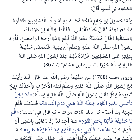
وقَالَ ابْنُ إسْحَاقَ: وَحَدّثَنِي عَاصِمُ بْنُ عُمَرَ بْنِ قَتَادَةَ، عَنْ
مَحْمُودِ بْنِ لَبِيدٍ، قَالَ:
وَأَمّا حُسَيْلُ بْنُ جَابِرٍ فَاخْتَلَفَتْ عَلَيْهِ أَسْيَافُ الْمُسْلِمِينَ فَقَتَلُوهُ
وَلَا يَعْرِفُونَهُ فَقَالَ حُذَيْفَةُ: أَبِي ! فَقَالُوا: وَاَللّهِ إنْ عَرَفْنَاهُ،
وَصَدَقُوا!! قَالَ حُذَيْفَةُ: يَغْفِرُ اللّهُ لَكُمْ وَهُوَ أَرْحَمُ الرّاحِمِينَ. فَأَرَادَ
رَسُولُ اللّهِ صَلّى اللّهُ عَلَيْهِ وَسَلّمَ أَنْ يَدِيَهُ، فَتَصَدّقَ حُذَيْفَةُ
بِدِيَتِهِ عَلَى الْمُسْلِمِينَ، فَزَادَهُ ذَلِكَ عِنْدَ رَسُولِ اللّهِ صَلّى اللّهُ
عَلَيْهِ وَسَلّمَ خَيْرًا . "سيرة ابن هشام" (2 / 86)
وروى مسلم (1788) عن حُذَيْفَةَ رضي الله عنه قال: لَقَدْ رَأَيْتُنَا
مَعَ رَسُولِ اللَّهِ صَلَّى اللَّهُ عَلَيْهِ وَسَلَّمَ لَيْلَةَ الْأَحْزَابِ وَأَخَذَتْنَا رِيحٌ
شَدِيدَةٌ وَقُرٌّ فَقَالَ رَسُولُ اللَّهِ صَلَّى اللَّهُ عَلَيْهِ وَسَلَّمَ:
أَلَا رَجُلٌ
يَأْتِينِي بِخَبَرِ الْقَوْمِ جَعَلَهُ اللَّهُ مَعِي يَوْمَ الْقِيَامَةِ
فَسَكَتْنَا فَلَمْ
يُجِبْهُ مِنَّا أَحَدٌ – كل ذلك ثلاث مرات – ثم قال في الثالثة:
قُمْ
يَا حُذَيْفَةُ فَأْتِنَا بِخَبَرِ الْقَوْمِ
فَلَمْ أَجِدْ بُدًّا إِذْ دَعَانِي بِاسْمِي أَنْ
أَقُومَ. قَالَ:
اذْهَبْ فَأْتِنِي بِخَبَرِ الْقَوْمِ وَلَا تَذْعَرْهُمْ عَلَيَّ
فَلَمَّا
وَلَّيْتُ مِنْ عِنْدِهِ جَعَلْتُ كَأَنَّمَا أَمْشِي فِي حَمَّامٍ حَتَّى أَتَيْتُهُمْ....".