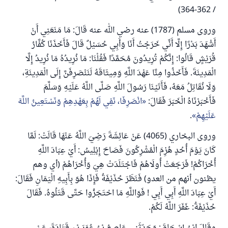
/ 362-364)
وروى مسلم (1787) عنه رضي الله عنه قَالَ: مَا مَنَعَنِي أَنْ
أَشْهَدَ بَدْرًا إِلَّا أَنِّي خَرَجْتُ أَنَا وَأَبِي حُسَيْلٌ قَالَ فَأَخَذَنَا كُفَّارُ
قُرَيْشٍ قَالُوا: إِنَّكُمْ تُرِيدُونَ مُحَمَّدًا فَقُلْنَا: مَا نُرِيدُهُ مَا نُرِيدُ إِلَّا
الْمَدِينَةَ. فَأَخَذُوا مِنَّا عَهْدَ اللَّهِ وَمِيثَاقَهُ لَنَنْصَرِفَنَّ إِلَى الْمَدِينَةِ،
وَلَا نُقَاتِلُ مَعَهُ، فَأَتَيْنَا رَسُولَ اللَّهِ صَلَّى اللَّهُ عَلَيْهِ وَسَلَّمَ
فَأَخْبَرْنَاهُ الْخَبَرَ فَقَالَ:
انْصَرِفَا، نَفِي لَهُمْ بِعَهْدِهِمْ وَنَسْتَعِينُ اللَّهَ
عَلَيْهِمْ
.
وروى البخاري (4065) عَنْ عَائِشَةَ رَضِيَ اللَّهُ عَنْهَا قَالَتْ: لَمَّا
كَانَ يَوْمَ أُحُدٍ هُزِمَ الْمُشْرِكُونَ فَصَاحَ إِبْلِيسُ: أَيْ عِبَادَ اللَّهِ
أُخْرَاكُمْ! فَرَجَعَتْ أُولَاهُمْ فَاجْتَلَدَتْ هِيَ وَأُخْرَاهُمْ (أي وهم
يظنون أنهم من العدو) فَنَظَرَ حُذَيْفَةُ فَإِذَا هُوَ بِأَبِيهِ الْيَمَانِ فَقَالَ:
أَيْ عِبَادَ اللَّهِ أَبِي أَبِي ! فَوَاللَّهِ مَا احْتَجَزُوا حَتَّى قَتَلُوهُ. فَقَالَ
حُذَيْفَةُ: غَفَرَ اللَّهُ لَكُمْ.