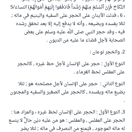
النِّكَاحَ فَإِنْ آنَسْتُمْ مِنْهُمْ رُشْداً فَادْفَعُوا إِلَيْهِمْ أَمْوَالَهُمْ) النساء/5
، 6 ، فدلت الآيتان على الحجر على السفيه واليتيم في ماله ;
لئلا يفسده ويضيعه , وأنه لا يدفع إليه إلا بعد تحقق رشده
فيه ، وقد حجر النبي صلى الله عليه وسلم على بعض
الصحابة لأجل قضاء ما عليه من الديون .
2. والحَجر نوعان :
النوع الأول : حجر على الإنسان لأجل حظ غيره , كالحجر
على المفلس لحظ الغرماء .
النوع الثاني : حجر على الإنسان لأجل مصلحته هو ; لئلا
يضيع ماله ويفسده , كالحجر على الصغير والسفيه والمجنون
.
3. النوع الأول : الحجر على الإنسان لحظ غيره ، والمراد هنا :
الحجر على المفلس , والمفلس : هو من عليه ديْن حالٌّ لا يتسع
له ماله الموجود , فيُمنع من التصرف في ماله ; لئلا يضر