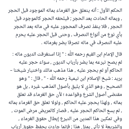
الحكم الأول : أنه يتعلق حق الغرماء بماله الموجود قبل الحجر
, وبماله الحادث بعد الحجر ; فيلحقه الحجر كالموجود قبل
الحجر , فلا ينفذ تصرف المحجور عليه في ماله بعد الحجر
بأي نوع من أنواع التصرف , وحتى قبل الحجر عليه يحرم
عليه التصرف في ماله تصرفا يضر بغرمائه .
قال الإمام ابن القيم رحمه الله : " إذا استغرقت الديون ماله :
لم يصح تبرعه بما يضر بأرباب الديون , سواء حجر عليه
الحاكم أو لم يحجر عليه , هذا مذهب مالك واختيار شيخنا –
يريد : شيخ الإسلام ابن تيمية رحمه الله - " , قال : " وهو
الصحيح , وهو الذي لا يليق بأصول المذهب غيره , بل هو
مقتضى أصول الشرع وقواعده ؛ لأن حق الغرماء قد تعلق
بماله , ولهذا يحجر عليه الحاكم , ولولا تعلق حق الغرماء بماله
, لم يسع الحاكم الحجر عليه , فصار كالمريض مرض الموت ,
وفي تمكين هذا المدين من التبرع إبطال حقوق الغرماء ,
والشريعة لا تأتي بمثل هذا ; فإنما جاءت بحفظ حقوق أرباب