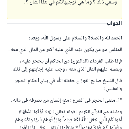
وسعي ذلك ؟ وما هي توجيهاتكم في هذا الشأن ؟ .
الجواب
الحمد لله والصلاة والسلام على رسول الله، وبعد:
المفلس هو من يكون دَيْنه الذي عليه أكثر من المال الذي معه .
فإذا طلب الغرماء (الدائنون) من الحاكم أن يحجر عليه ،
ويقسم عليهم المال الذي معه ، وجب عليه إجابتهم إلى ذلك .
قال الشيخ صالح الفوزان حفظه الله في بيان أحكام الحجر
والمفلس :
"1. معنى الحجر في الشرع : منع إنسان من تصرفه في ماله .
ودليله من القرآن الكريم : قوله تعالى : (وَلا تُؤْتُوا السُّفَهَاءَ
أَمْوَالَكُمْ الَّتِي جَعَلَ اللَّهُ لَكُمْ قِيَاماً وَارْزُقُوهُمْ فِيهَا وَاكْسُوهُمْ
وَقُولُوا لَهُمْ قَوْلاً مَعْرُوفاً * وَابْتَلُوا الْيَتَامَى حَتَّى إِذَا بَلَغُوا