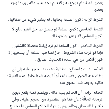
بعضها فقط : لم يرجع به ; لأنه لم يجد عين ماله , وإنما وجد
بعضها .
الشرط الرابع : كون السلعة بحالها , لم يتغير شيء من صفاتها .
الشرط الخامس : كون السلعة لم يتعلق بها حق الغير ; بأن لا
يكون المفلس قد رهنها ونحو ذلك .
الشرط السادس : كون السلعة لم تزد زيادة متصلة كالسِّمَن ,
فإذا توافرت هذه الشروط : جاز لصاحب السلعة أن يسحبها إذا
ظهر إفلاس من هي عنده ؛ للحديث السابق .
الحكم الثالث : انقطاع المطالبة عنه بعد الحجر عليه إلى أن
ينفك عنه الحجر , فمن باعه أو أقرضه شيئا خلال هذه الفترة :
طالبه به بعد فك الحجر عنه .
الحكم الرابع : أن الحاكم يبيع ماله , ويقسم ثمنه بقدر ديون
غرمائه الحالَّة ; لأن هذا هو المقصود من الحجر عليه , وفي
تأخير ذلك مطل وظلم لهم , ويترك الحاكم للمفلس ما يحتاج