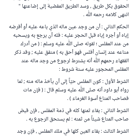
الحقوق بكل طريق , وسد الطريق المفضية إلى إضاعتها "
انتهى كلامه رحمه الله .
الحكم الثاني : أن من وجد عين ماله الذي باعه عليه أو أقرضه
إياه أو أجره إياه قبل الحجر عليه : فله أن يرجع به ويسحبه
من عند المفلس ؛ لقوله صلى الله عليه وسلم : ( من أدرك
متاعه عند إنسان أفلس فهو أحق به ) متفق عليه ; وقد ذكر
الفقهاء رحمهم الله أنه يشترط لرجوع من وجد ماله عند
المفلس المحجور عليه ستة شروط :
الشرط الأول : كون المفلس حيّاً إلى أن يأخذ ماله منه ; لما
رواه أبو داود أنه صلى الله عليه وسلم قال : ( فإن مات
فصاحب المتاع أسوة الغرماء ) .
الشرط الثاني : بقاء ثمنها كله في ذمة المفلس , فإن قبض
صاحب المتاع شيئاً من ثمنه : لم يستحق الرجوع به .
الشرط الثالث : بقاء العين كلها في ملك المفلس , فإن وجد