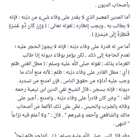
بأصحاب الديون .
أما المدين المعسر الذي لا يقدر على وفاء شيءٍ من ديْنه : فإنه
لا يطالب به , ويجب إنظاره ; لقوله تعالى : ( وَإِنْ كَانَ ذُو عُسْرَةٍ
فَنَظِرَةٌ إِلَى مَيْسَرَةٍ ) .
أما من له قدرة على وفاء ديْنه : فإنه لا يجوز الحجر عليه ؛
لعدم الحاجة إلى ذلك , لكن يؤمر بوفاء ديونه إذا طالب
الغرماء بذلك ; لقوله صلى الله عليه وسلم : ( مطل الغني ظلم
) أي : مطل القادر على وفاء ديْنه : ظلم ; لأنه منع أداء ما
وجب عليه أداؤه من حقوق الناس , فإن امتنع من تسديد
ديونه : فإنه يسجن ، قال الشيخ تقي الدين ابن تيمية رحمه
الله : " ومَن كان قادراً على وفاء ديْنه , وامتنع , أجبر على
وفائه بالضرب والحبس , نصَّ على ذلك الأئمة من أصحاب
مالك والشافعي وأحمد وغيرهم " , قال : " ولا أعلم فيه نزاعاً
" انتهى .
وقد قال النبي صلى الله عليه وسلم : ( لي الواجد ظلم يُحلُّ