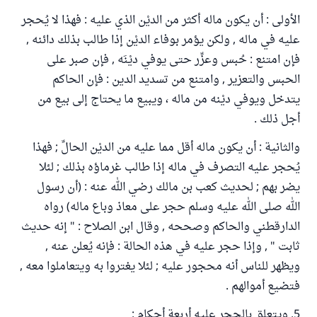
الأولى : أن يكون ماله أكثر من الديْن الذي عليه : فهذا لا يُحجر
عليه في ماله , ولكن يؤمر بوفاء الديْن إذا طالب بذلك دائنه ,
فإن امتنع : حُبس وعزِّر حتى يوفي ديْنَه , فإن صبر على
الحبس والتعزير , وامتنع من تسديد الدين : فإن الحاكم
يتدخل ويوفي ديْنه من ماله ، ويبيع ما يحتاج إلى بيع من
أجل ذلك .
والثانية : أن يكون ماله أقل مما عليه من الديْن الحالِّ ; فهذا
يُحجر عليه التصرف في ماله إذا طالب غرماؤه بذلك ; لئلا
يضر بهم ; لحديث كعب بن مالك رضي الله عنه : (أن رسول
الله صلى الله عليه وسلم حجر على معاذ وباع ماله) رواه
الدارقطني والحاكم وصححه , وقال ابن الصلاح : " إنه حديث
ثابت " , وإذا حجر عليه في هذه الحالة : فإنه يُعلن عنه ,
ويظهر للناس أنه محجور عليه ; لئلا يغتروا به ويتعاملوا معه ,
فتضيع أموالهم .
5. ويتعلق بالحجر عليه أربعة أحكام :