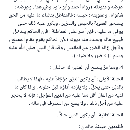
عرضَه وعقوبتَه ) رواه أحمد وأبو داود وغيرهما , وعِرضه :
شكواه , وعقوبته : حبسه ; فالمماطل بقضاء ما عليه من الحق
يستحق العقوبة بالحبس والتعزير , ويكرر عليه ذلك حتى
يوفي ما عليه , فإن أصر على المماطلة : فإن الحاكم يتدخل
فيبيع ماله ويسدد منه ديونه ؛ لأن الحاكم يقوم مقام الممتنع ,
ولأجل إزالة الضرر عن الدائنين , وقد قال النبي صلى الله عليه
وسلم : ( لا ضرر ولا ضرار ) .
4. ومما مرَّ يتضح أن المدين له حالتان :
الحالة الأولى : أن يكون الديْن مؤجَّلاً عليه ، فهذا لا يطالب
بالديْن حتى يحلَّ , ولا يلزمه أداؤه قبل حلوله , وإذا كان ما
لديه من المال أقل مما عليه من الدين المؤجل : فإنه لا يحجر
عليه من أجل ذلك , ولا يمنع من التصرف في ماله .
الحالة الثانية : أن يكون الدين حالاًّ .
فللمدين حينئذ حالتان :