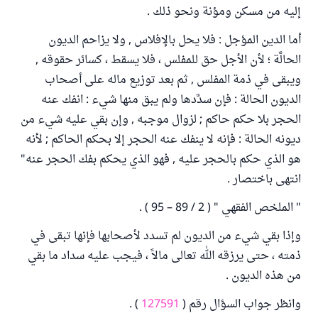
إليه من مسكن ومؤنة ونحو ذلك .
أما الدين المؤجل : فلا يحل بالإفلاس , ولا يزاحم الديون
الحالَّة ؛ لأن الأجل حق للمفلس ، فلا يسقط ، كسائر حقوقه ,
ويبقى في ذمة المفلس , ثم بعد توزيع ماله على أصحاب
الديون الحالة : فإن سدَّدها ولم يبق منها شيء : انفك عنه
الحجر بلا حكم حاكم ; لزوال موجبه , وإن بقي عليه شيء من
ديونه الحالة : فإنه لا ينفك عنه الحجر إلا بحكم الحاكم ; لأنه
هو الذي حكم بالحجر عليه , فهو الذي يحكم بفك الحجر عنه"
انتهى باختصار .
" الملخص الفقهي " ( 2 / 89 – 95 ) .
وإذا بقي شيء من الديون لم تسدد لأصحابها فإنها تبقى في
ذمته ، حتى يرزقه الله تعالى مالاً ، فيجب عليه سداد ما بقي
من هذه الديون .
وانظر جواب السؤال رقم (
127591
) .