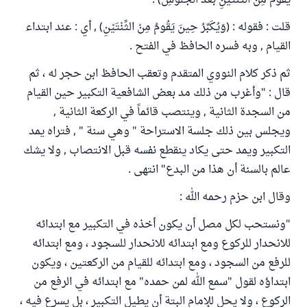
يَقُومُ مِنْ الثِّنْتَيْنِ بَعْدَ الْجُلُوسِ) .
قلت : فقوله : (وَيُكَبِّرُ حِينَ يَقُومُ مِنْ الثِّنْتَيْنِ) , أي : عند ابتداء
القيام , وبه فسره الحافظ في الفتح .
ثم ذكر كلام النووي المتقدم وتعقب الحافظ ابن حجر له ، ثم
قال : "وأغرب من ذلك مد بعض الشافعية التكبير حين القيام
من السجدة الثانية , وينتصب قائماً في الركعة الثانية ,
ويجلس بين ذلك جلسة الاستراحة " وهي سنة " , فتراه يمد
التكبير ويمد حتى يكاد ينقطع نفسه قبل الانتصاب , ولا يشك
عالم بالسنة أن هذا من البدع" انتهى .
وقال ابن حزم رحمه الله :
"ونستحب لكل مصل أن يكون أخذه في التكبير مع ابتدائه
للانحدار للركوع ومع ابتدائه للانحدار للسجود ، ومع ابتدائه
للرفع من السجود ، ومع ابتدائه للقيام من الركعتين ، ويكون
ابتداؤه لقول "سمع الله لمن حمده" مع ابتدائه في الرفع من
الركوع ، ولا يحل للإمام البتة أن يطيل التكبير ، بل يسرع فيه ،