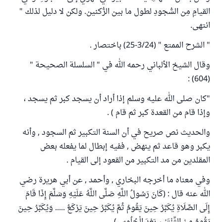
القيامِ مِن السُّجودِ لطول ما بين الرُّكنين. ولكن لا دليل لذلك "
انتهى.
" الشرح الممتع " (3/24-25) باختصار .
وقال الشيخ الألباني رحمه الله في " السلسلة الصحيحة "
(604) :
"كان صلى الله عليه وسلم إذا أراد أن يسجد كبر ثم يسجد ،
وإذا قام من القعدة كبر ثم قام ) .
والحديث نص صريح في أن السنة التكبير ثم السجود , وأنه
يكبر وهو قاعد ثم ينهض , ففيه إبطال لما يفعله بعض
المقلدين من مد التكبير من القعود إلى القيام .
وفي معناه ما أخرجه البخاري , وأحمد , عن أبي هريرة رضي
الله عنه قال : (كَانَ رَسُولُ اللَّهِ صَلَّى اللَّهُ عَلَيْهِ وَسَلَّمَ إِذَا قَامَ
إِلَى الصَّلَاةِ يُكَبِّرُ حِينَ يَقُومُ ثُمَّ يُكَبِّرُ حِينَ يَرْكَعُ ..... وَيُكَبِّرُ حِينَ