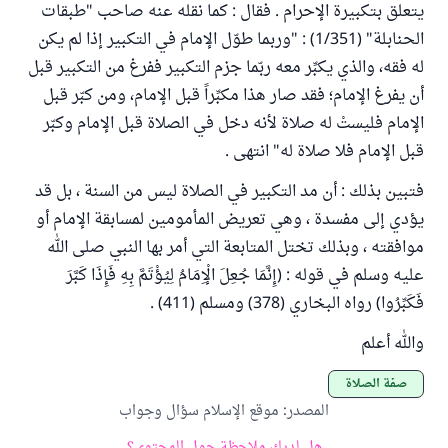
يتعلق بتكبيرة الإحرام . فقال : كما نقله عنه صاحب "طبقات
الحنابلة" (1/351) : "وربما طوّل الإمام في التكبير إذا لم يكن
له فقه، والذي يكبِّر معه ربّما جزم التكبير ففرغ من التكبير قبل
أن يفرغ الإمام؛ فقد صار هذا مكبِّراً قبل الإمام، ومن كبّر قبل
الإمام فليستْ له صلاة لأنه دخل في الصلاة قبل الإمام وكبّر
قبل الإمام فلا صلاة له" انتهى .
فتبين بذلك : أن مد التكبير في الصلاة ليس من السنة ، بل قد
يؤدي إلى مفسدة ، وهي تعريض المأمومين لمسابقة الإمام أو
موافقته ، وبذلك تختل المتابعة التي أمر بها النبي صلى الله
عليه وسلم في قوله : (إِنَّمَا جُعِلَ الْإِمَامُ لِيُؤْتَمَّ بِهِ فَإِذَا كَبَّرَ
فَكَبِّرُوا) رواه البخاري (378) ومسلم (411) .
والله أعلم
صفة الصلاة
المصدر
:
موقع الإسلام سؤال وجواب
هل لديك ملاحظة حول المحتوى؟