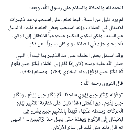
الحمد لله والصلاة والسلام على رسول الله، وبعد:
لم يرد دليل من السنة ـ فيما نعلم ـ على استحباب مد تكبيرات
الانتقال في الصلاة ، وإنما استحب بعض العلماء ذلك ، لا لدليل
من السنة ، ولكن ليكون التكبير مستوعباً للانتقال إلى الركن ،
فلا يخلو جزء في الصلاة ، ولو كان يسيراً ، عن ذكر .
وقد استدل بعض العلماء على مد التكبير بما ثبت أن النبي
صلى الله عليه وسلم (كان إِذَا قَامَ إِلَى الصَّلَاةِ يُكَبِّرُ حِينَ يَقُومُ
ثُمَّ يُكَبِّرُ حِينَ يَرْكَعُ) رواه البخاري (789) ، ومسلم (392) .
قال النووي رحمه الله :
"وَقَوْله (يُكَبِّر حِين يَهْوِي سَاجِدًا . ثُمَّ يُكَبِّر حِين يَرْفَع , وَيُكَبِّر
حِين يَقُوم , مِنْ الْمَثْنَى) هَذَا دَلِيل عَلَى مُقَارَنَة التَّكْبِير لِهَذِهِ
الْحَرَكَات وَبَسْطه عَلَيْهَا ، فَيَبْدَأ بِالتَّكْبِيرِ حِين يَشْرَع فِي
الِانْتِقَال إِلَى الرُّكُوع وَيَمُدّهُ حَتَّى يَصِل حَدَّ الرَّاكِعِينَ ...." انتهى .
ثم قال ذلك مثل ذلك في سائر الأركان .