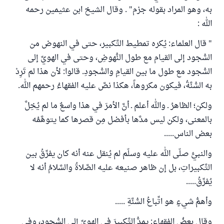
به، وهو المراد بقوله جزم" . وقال الشيخ ابن عثيمين رحمه
الله :
" قال العلماء: يُكره تمطيط التَّكبير، حتى في النهوض من
السُّجود إلى القيام مع طول النُّهوضِ، وحتى في الهويِّ إلى
السُّجود مع طول ما بين القيامِ والسُّجودِ. قالوا: لأن هذا لم تَرِدْ
به السُّنَّةُ، فيكون مكروهاً، هكذا نصَّ عليه الفقهاءُ رحمهم الله.
ولكن؛ الظاهرُ ـ والله أعلم ـ أنَّ الأمرَ في هذا واسعٌ ما لم يُخِلَّ
بالمعنى، ولكن ليس مدَّها بأفضل مِن قصرها كما يتوهَّمُه
بعض الناس.....
والنبيُّ صلّى الله عليه وسلّم لم يُنقل عنه أنه كان يفرِّقُ بين
التَّكبيراتِ، بل إن ظاهر صنيعه عليه الصَّلاةُ والسَّلامُ أنه لا
يُفرِّقُ.....
وأهمُّ شيءٍ هو اتِّباعُ السُّنَّةِ .....
وقال بعضُ الفقهاءِ: يمدُّ التَّكبيرَ في الهويِّ إلى السُّجودِ، وفي