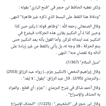
ولكن تعقبه الحافظ ابن حجر في "فتح الباري" بقوله :
"ودلالة هذا اللفظ على البسط الذي ذكره غير ظاهرة" انتهى .
وقال الصنعاني رحمه الله : "وظاهر قوله: ( يكبر حين كذا
وحين كذا )، أن التكبير يقارن هذه الحركات فيشرع في
التكبير عند ابتدائه للركن. وأما القول بأنه يمد التكبير حتى
يتم الحركة ، فلا وجه له، بل يأتي باللفظ من غير زيادة على
أدائه ولا نقصان منه". انتهى .
"سبل السلام" (1/367).
وقال إبراهيم النخعي: (التكبير جزم...) رواه عبد الرزاق (2553)
، والترمذي (2/95) . قال عبد الرزاق: "يقول : لا يُمَد" .
وقال أحمد شاكر في شرح الترمذي : "جزم : أي قطـع . والمراد
به الحـذف والإسـراع" .
وقال ابن حجر في "التلخيص" : (1/225) : "الحذف الإسراع