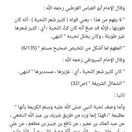
وقال الإمام أبو العباس القرطبي رحمه الله :
" لا يفهم من هذا – يعني قوله ( كثير شعر اللحية ) - أنه كان
طويلها ، فإنَّه قد صحَّ أنه كان كثَّ اللحية ؛ أي : كثير شعرها
غير طويلة ، وكان يخلل لحيته " انتهى.
" المفهم لما أشكل من تلخيص صحيح مسلم " (6/135)
وقال الإمام السيوطي رحمه الله :
" كان كثير شعر اللحية ، أي : غزيرها ، مستديرها " انتهى.
" الشمائل الشريفة " (ص/32)
ثانيا :
وأما وصف لحية النبي صلى الله عليه وسلم الكريمة بأنها "
عظيمة "، فهذا إنما ورد من طريق شريك بن عبد الله النخعي ،
عن عبد الملك بن عمير ، عن نافع بن جبير بن مطعم ، عن علي