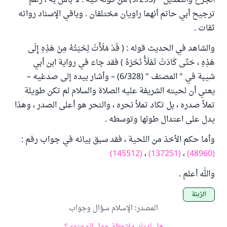
الجرح والتعديل " (9/293) من قوله فيه : لا بأس به ، رغم
ترجيح أبي حاتم أنهما راويان مختلفان . وباقي الإسناد رواته
ثقات .
والشاهد في الحديث قوله : ( قَدْ مَلَأَتْ لِحْيَتُهُ مِنْ هَذِهِ إِلَى
هَذِهِ ، حَتَّى كَادَتْ تَمْلَأُ نَحْرَهُ ) فقد جاء في رواية ابن أبي
شيبة في " المصنف " (6/328) – وأشار بيده إلى صدغيه –
يعني أن لحيته الشريفة عليه الصلاة والسلام لم تكن طويلة
تملأ صدره ، بل تكاد تملأ نحره ، والنحر هو أعلى الصدر ، وهذا
يدل على اعتدال طولها وتوسطه .
وأما حكم الأخذ من اللحية ، فقد سبق بيانه في جواب رقم :
(145512)
،
(137251)
،
(48960)
والله أعلم .
الزينة
المصدر
:
الإسلام سؤال وجواب
هل لديك ملاحظة حول المحتوى؟