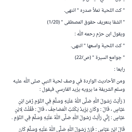
" كث اللحية تملأ صدره " انتهى.
" الشفا بتعريف حقوق المصطفى " (1/20)
ويقول ابن حزم رحمه الله :
" كث اللحية واسعها " انتهى.
" جوامع السيرة " (ص/22)
رابعا :
ومن الأحاديث الواردة في وصف لحية النبي صلى الله عليه
وسلم الشريفة ما يرويه يزيد الفارسي فيقول :
( رَأَيْتُ رَسُولَ اللهِ صَلَّى اللهُ عَلَيْهِ وَسَلَّمَ فِي النَّوْمِ زَمَنَ ابْنِ
عَبَّاسٍ ، قَالَ : وَكَانَ يَزِيدُ يَكْتُبُ الْمَصَاحِفَ ، قَالَ : فَقُلْتُ لِابْنِ
عَبَّاسٍ : إِنِّي رَأَيْتُ رَسُولَ اللهِ صَلَّى اللهُ عَلَيْهِ وَسَلَّمَ فِي النَّوْمِ .
قَالَ ابْنُ عَبَّاسٍ : فَإِنَّ رَسُولَ اللهِ صَلَّى اللهُ عَلَيْهِ وَسَلَّمَ كَانَ