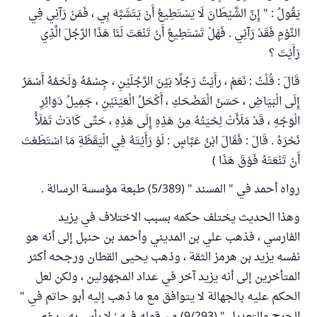
يَقُولُ : " إِنَّ الشَّيْطَانَ لَا يَسْتَطِيعُ أَنْ يَتَشَبَّهَ بِي ، فَمَنْ رَآنِي فِي
النَّوْمِ فَقَدْ رَآنِي . فَهَلْ تَسْتَطِيعُ أَنْ تَنْعَتَ لَنَا هَذَا الرَّجُلَ الَّذِي
رَأَيْتَ ؟
قَالَ : قُلْتُ : نَعَمْ ، رأَيْتُ رَجُلًا بَيْنَ الرَّجُلَيْنِ ، جِسْمُهُ وَلَحْمُهُ أَسْمَرُ
إِلَى الْبَيَاضِ ، حَسَنُ الْمَضْحَكِ ، أَكْحَلُ الْعَيْنَيْنِ ، جَمِيلُ دَوَائِرِ
الْوَجْهِ ، قَدْ مَلَأَتْ لِحْيَتُهُ مِنْ هَذِهِ إِلَى هَذِهِ ، حَتَّى كَادَتْ تَمْلَأُ
نَحْرَهُ . قَالَ : فَقَالَ ابْنُ عَبَّاسٍ : لَوْ رَأَيْتَهُ فِي الْيَقَظَةِ مَا اسْتَطَعْتَ
أَنْ تَنْعَتَهُ فَوْقَ هَذَا )
رواه أحمد في " المسند " (5/389) طبعة مؤسسة الرسالة .
وهذا الحديث يختلف حكمه بسبب الاختلاف في يزيد
الفارسي ، فذهب علي بن المديني وأحمد بن حنبل إلى أنه هو
نفسه يزيد بن هرمز الثقة ، وذهب يحيى القطان ورجحه أكثر
المتأخرين إلى أنه يزيد آخر في عداد المجهولين ، ولكن لعل
الحكم عليه بالجهالة لا يتوافق مع ما ذهب إليه أبو حاتم في "