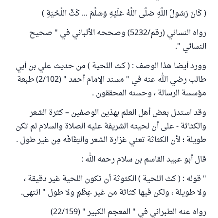
( كَانَ رَسُولُ اللَّهِ صَلَّى اللَّهُ عَلَيْهِ وَسَلَّمَ ... كَثَّ اللِّحْيَةِ )
رواه النسائي (رقم/5232) وصححه الألباني في " صحيح
النسائي ".
وورد أيضا هذا الوصف : ( كث اللحية ) من حديث علي بن أبي
طالب رضي الله عنه في " مسند الإمام أحمد " (2/102) طبعة
مؤسسة الرسالة ، وحسنه المحققون .
وقد استدل بعض أهل العلم بهذين الوصفين – كثرة الشعر
والكثاثة - على أن لحيته الشريفة عليه الصلاة والسلام لم تكن
طويلة ؛ لأن الكثاثة تعني غزارة الشعر والتِفَافَه مِن غير طول .
قال أبو عبيد القاسم بن سلام رحمه الله :
" قوله : ( كث اللحية ) الكثوثة أن تكون اللحية غير دقيقة ،
ولا طويلة ، ولكن فيها كثاثة من غير عِظَمٍ ولا طول " انتهى.
رواه عنه الطبراني في " المعجم الكبير " (22/159)