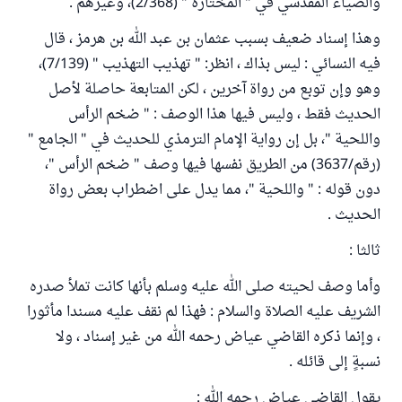
والضياء المقدسي في " المختارة " (2/368)، وغيرهم .
وهذا إسناد ضعيف بسبب عثمان بن عبد الله بن هرمز ، قال
فيه النسائي : ليس بذاك ، انظر: " تهذيب التهذيب " (7/139)،
وهو وإن توبع من رواة آخرين ، لكن المتابعة حاصلة لأصل
الحديث فقط ، وليس فيها هذا الوصف : " ضخم الرأس
واللحية "، بل إن رواية الإمام الترمذي للحديث في " الجامع "
(رقم/3637) من الطريق نفسها فيها وصف " ضخم الرأس "،
دون قوله : " واللحية "، مما يدل على اضطراب بعض رواة
الحديث .
ثالثا :
وأما وصف لحيته صلى الله عليه وسلم بأنها كانت تملأ صدره
الشريف عليه الصلاة والسلام : فهذا لم نقف عليه مسندا مأثورا
، وإنما ذكره القاضي عياض رحمه الله من غير إسناد ، ولا
نسبةٍ إلى قائله .
يقول القاضي عياض رحمه الله :