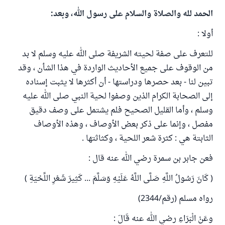
الحمد لله والصلاة والسلام على رسول الله، وبعد:
أولا :
للتعرف على صفة لحيته الشريفة صلى الله عليه وسلم لا بد
من الوقوف على جميع الأحاديث الواردة في هذا الشأن ، وقد
تبين لنا - بعد حصرها ودراستها - أن أكثرها لا يثبت إسناده
إلى الصحابة الكرام الذين وصفوا لحية النبي صلى الله عليه
وسلم ، وأما القليل الصحيح فلم يشتمل على وصف دقيق
مفصل ، وإنما على ذكر بعض الأوصاف ، وهذه الأوصاف
الثابتة هي : كثرة شعر اللحية ، وكثاثتها .
فعن جابر بن سمرة رضي الله عنه قال :
( كَانَ رَسُولُ اللَّهِ صَلَّى اللَّهُ عَلَيْهِ وَسَلَّمَ ... كَثِيرَ شَعْرِ اللِّحْيَةِ )
رواه مسلم (رقم/2344)
وعَنْ الْبَرَاءِ رضي الله عنه قَالَ :