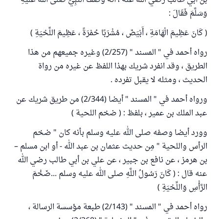
بن أبي طالب رضي الله عنه ، أَنَّهُ وَصَفَ النَّبِيَّ صَلَّى اللهُ عَلَيْهِ
وَسَلَّمَ فَقَالَ :
( كَانَ عَظِيمَ الْهَامَةِ ، أَبْيَضَ ، مُشْرَبًا حُمْرَةً ، عَظِيمَ اللِّحْيَةِ )
رواه أحمد في " المسند " (2/257) وغيره جميعهم من هذا
الطريق ، وقد انفرد شريك بهذا اللفظ عن غيره من رواة
الحديث ، ومثله لا يقبل تفرده .
ورواه أحمد في " المسند " أيضا (2/344) من طريق شريك عن
عبد الملك بن عمير ، بلفظ : ( ضخم اللحية )
وورد أيضا وصفه صلى الله عليه وسلم بأنه كان " ضخم
الرأس واللحية " مِن حديث عثمان بن عبد الله - أو ابن مسلم –
بن هرمز ، عن نافع بن جبير ، عن علي بن أبي طالب رضي الله
عنه قال : ( كَانَ رَسُولُ اللَّهِ صلى الله عليه وسلم ...ضَخْمَ
الرَّأْسِ وَاللِّحْيَةِ )
رواه أحمد في " المسند " (2/143) طبعة مؤسسة الرسالة ،