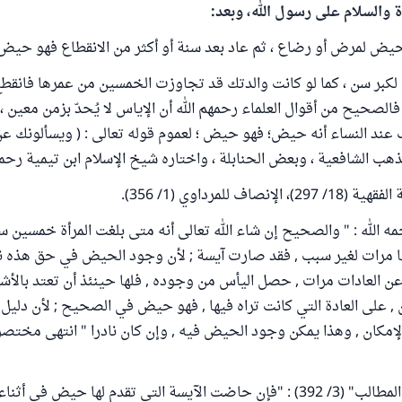
ة والسلام على رسول الله، وبعد:
لحيض لمرض أو رضاع ، ثم عاد بعد سنة أو أكثر من الانقطاع فهو حيض
 لكبر سن ، كما لو كانت والدتك قد تجاوزت الخمسين من عمرها فانقطع
فالصحيح من أقوال العلماء رحمهم الله أن الإياس لا يُحدّ بزمن معين ، 
 عند النساء أنه حيض؛ فهو حيض ؛ لعموم قوله تعالى : ( ويسألونك 
هب الشافعية ، وبعض الحنابلة ، واختاره شيخ الإسلام ابن تيمية رحمه 
نصاف للمرداوي (1/ 356).
مه الله : " والصحيح إن شاء الله تعالى أنه متى بلغت المرأة خمسين س
 مرات لغير سبب , فقد صارت آيسة ; لأن وجود الحيض في حق هذه ناد
عن العادات مرات , حصل اليأس من وجوده , فلها حينئذ أن تعتد بالأشه
 , على العادة التي كانت تراه فيها , فهو حيض في الصحيح ; لأن دلي
إمكان , وهذا يمكن وجود الحيض فيه , وإن كان نادرا " انتهى مختصر
وجاء في "أسنى المطالب" (3/ 392) : "فإن حاضت الآيسة التي تقدم لها حيض في