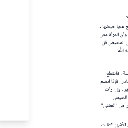
.
 عنها حيضها ،
وأن المرأة متى
عن المحيض قل
الله .
نة , فانقطع
ر , فإذا انضم
ر . وإن رأت
ل الحيض
ا من "المغني"
 أثناء الأشهر انتقلت