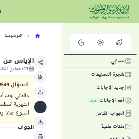
الموضوعية
الإياس من 
حسابي
17/جمادى الثانية/1431 الموافق 31/مايو/2010
شجرة التصنيفات
السؤال
9549
جديد الإجابات
والدتي نوت أدا
أهم الإجابات
جديد
الشهرية انقطع
أسبوع فماذا ي
الجواب الشامل
ملفات علمية
الجواب