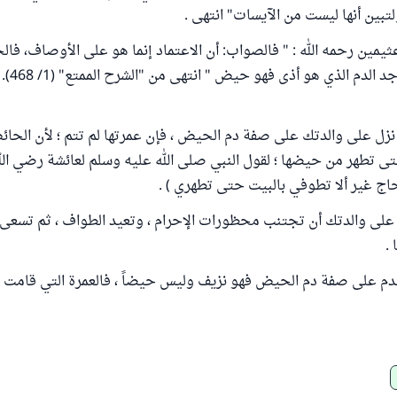
لتبين أنها ليست من الآيسات" انتهى .
ثيمين رحمه الله : " فالصواب: أن الاعتماد إنما هو على الأوصاف، ف
 الدم الذي هو أذى فهو حيض " انتهى من "الشرح الممتع" (1/ 468).
ي نزل على والدتك على صفة دم الحيض ، فإن عمرتها لم تتم ؛ لأن الح
ى تطهر من حيضها ؛ لقول النبي صلى الله عليه وسلم لعائشة رضي الله 
حاج غير ألا تطوفي بالبيت حتى تطهري ) .
على والدتك أن تجتنب محظورات الإحرام ، وتعيد الطواف ، ثم تسعى 
.
الدم على صفة دم الحيض فهو نزيف وليس حيضاً ، فالعمرة التي قامت