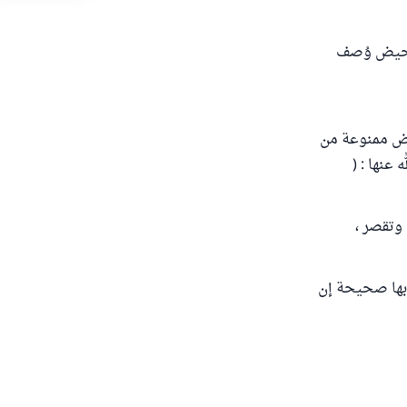
الحيض وُصف
ائض ممنوعة من
عنها : (
وتقصر ،
 بها صحيحة إن