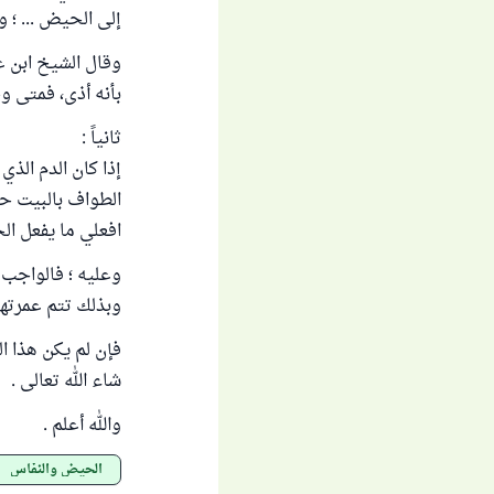
إلى الحيض ... ؛ و
وقال الشيخ ابن ع
بأنه أذى، فمتى وجد
ثانياً :
إذا كان الدم الذ
الطواف بالبيت حت
افعلي ما يفعل ال
وعليه ؛ فالواجب 
وبذلك تتم عمرتها 
فإن لم يكن هذا 
شاء الله تعالى .
والله أعلم .
الحيض والنفاس