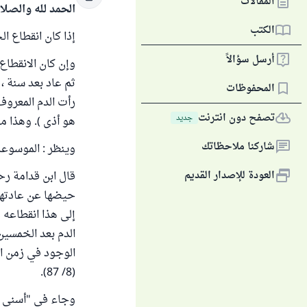
المقالات
الحمد لله والصلا
الكتب
إذا كان انقطاع ا
أرسل سؤالاً
وإن كان الانقطاع
ثم عاد بعد سنة ، 
المحفوظات
رأت الدم المعروف
تصفح دون انترنت
جديد
هو أذى ). وهذا مذ
شاركنا ملاحظاتك
وينظر : الموسوعة الفقهية (18/ 297)، الإ
العودة للإصدار القديم
قال ابن قدامة رح
حيضها عن عادتها
إلى هذا انقطاعه 
الدم بعد الخمسين
الوجود في زمن ال
(8/ 87).