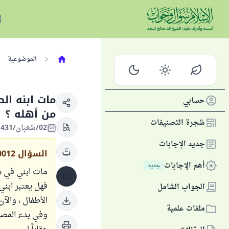
الموضوعية
مات ابنه ا
حسابي
من أهله ؟
شجرة التصنيفات
02/شعبان/1431 الموافق 14/يوليو/2010
جديد الإجابات
السؤال
0012
أهم الإجابات
جديد
مات ابني في س
فهل يعتبر ابني
الجواب الشامل
الأطفال ، والآ
ملفات علمية
وفي بدء المصيب