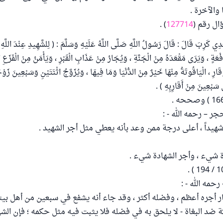
والآخرة .
ال رقم (
127714
) .
دِي كَرِبَ قَالَ : قَالَ رَسُولُ اللَّهِ صَلَّى اللَّهُ عَلَيْهِ وَسَلَّمَ : ( لِلشَّهِيدِ عِنْدَ اللّ
َفْعَةٍ ، وَيَرَى مَقْعَدَهُ مِنْ الْجَنَّةِ ، وَيُجَارُ مِنْ عَذَابِ الْقَبْرِ ، وَيَأْمَنُ مِنْ الْفَزَعِ ا
َارِ ، الْيَاقُوتَةُ مِنْهَا خَيْرٌ مِنْ الدُّنْيَا وَمَا فِيهَا ، وَيُزَوَّجُ اثْنَتَيْنِ وَسَبْعِينَ زَو
 سَبْعِينَ مِنْ أَقَارِبِهِ ) .
ر – رحمه الله - :
يداً ، أعلى درجة ممن وعد بأنه يعطي مثل أجر الشهيد .
 شيء ، وأجر الشهادة شيء .
حمه الله - :
ر أجره أعظم ، وفضله أكثر ، وقد جاء أنه يشفع في سبعين من أهل بيته 
 ضد البغاة - لا يلحق به في فضله فلا يثبت فيه مثل حكمه ؛ فإن الش