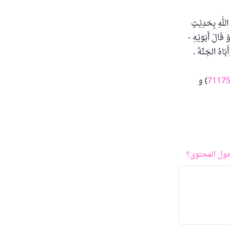
للهِ بِحَدِيْثٍ
 قَالَ أَبَوَيْهِ -
َاهُ الجَنَّةَ .
7117
) و
ول المحتوى؟