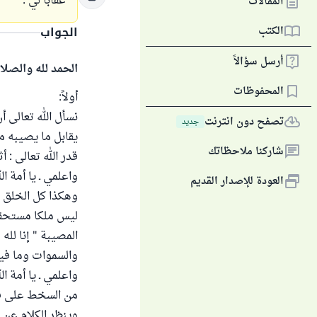
عقاباً لي .
المقالات
الكتب
الجواب
أرسل سؤالاً
الحمد لله والصلا
المحفوظات
أولاً:
نسأل الله تعالى أ
تصفح دون انترنت
جديد
يقابل ما يصيبه م
شاركنا ملاحظاتك
قدر الله تعالى : 
واعلمي ـ يا أمة ال
العودة للإصدار القديم
وهكذا كل الخلق م
ليس ملكا مستحقا
المصيبة " إنا لله
والسموات وما فيها
واعلمي ـ يا أمة ا
من السخط على قدر 
وينظر الكلام عن 