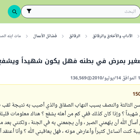
الآداب والأخلاق والرقائق
الرقائق
فضائل الأعمال
مات ابنه الص
لصغير بمرض في بطنه فهل يكون شهيداً ويشفع
136,569
15
ن الثالثة والنصف بسبب التهاب الصفاق والذي أصيب به نتيجة ثقب في
 شهيداً ؟ وإذا كان كذلك ففي كم من أهله يشفع ؟ هناك معلومات قلي
ن أسأل الله أن يلهمني الصبر ، وأن يجمعني به في الجنة ، ولكنني بعد م
ة كنت أتساءل كثيراً وأعارض موته ، فهل يعاقبني الله ؟ وأنا أعتقد 