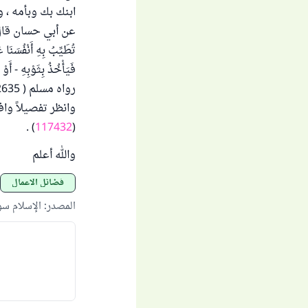
ابنك بك وبأمه ، و
عن أبي حسان قال : قلتُ 
تُطَيِّبُ بِهِ أَنْفُسَنَا
فَيَأْخُذُ بِثَوْبِهِ - أَ
رواه مسلم ( 2635 ) .
وانظر تفصيلاً وا
) .
117432
(
والله أعلم
فضائل الأعمال
المصدر
:
الإسلام س