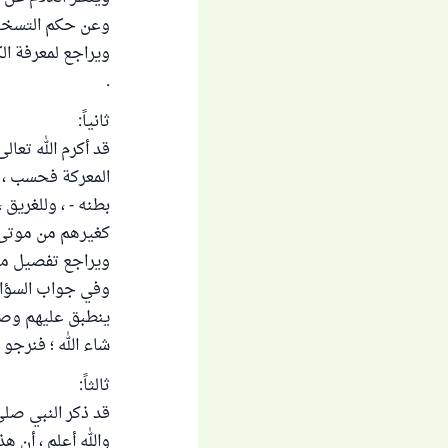
وعن حكم التسخط ع
ويراجع لمعرفة ال
.
ثانياً:
قد أكرم الله تعال
المعركة فحسب ، ب
بطنه - ، وللغريق 
كغيرهم من موتى ا
ويراجع تفصيل ما 
وفي جواب السؤال
ينطبق عليهم وصف 
شاء الله ؛ فنرجو
ثالثاً:
قد ذكر النبي صلى 
والله أعلم ، أن ه