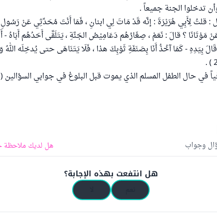
أن تدخلوا الجنة جميعاً .
لِأَبِي هُرَيْرَةَ : إنَّه قَدْ مَاتَ لِي ابنانِ ، فَمَا أَنْتَ مُحَدِّثِي عَنْ رَسُولِ ا
 عَنْ مَوْتَانَا ؟ قالَ : نَعَمْ ، صِغَارُهُم دَعَامِيْصُ الجَنَّةِ ، يَتَلَقَّى أَحَدُهُم أَبَاهُ - أَوْ
وْ قَالَ بِيَدِهِ - كَمَا آخُذُ أَنَا بِصَنَفَةِ ثَوْبِكَ هذا ، فَلَا يَتَنَاهَى حتى يُدخِلَه اللهُ وَأَب
فياً في حال الطفل المسلم الذي يموت قبل البلوغ في جوابي السؤالين (
5
ؤال وجواب
هل لديك ملاحظة ح
هل انتفعت بهذه الإجابة؟
نعم
لا