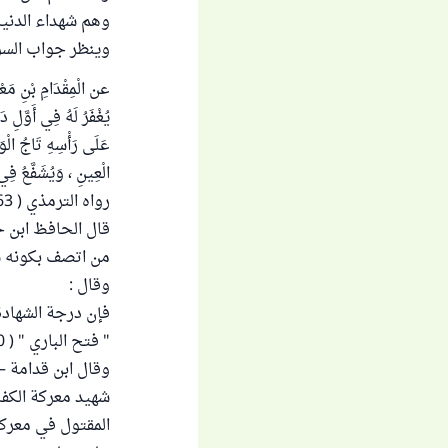
وهم شهداء الدنيا 
وينظر جواب السؤ
عن الْمِقْدَامِ بْنِ مَعْ
يُغْفَرُ لَهُ فِي أَوَّلِ د
عَلَى رَأْسِهِ تَاجُ الْوَق
الْعِينِ ، وَيُشَفَّعُ فِي
رواه الترمذي ( 1663 ) وصححه .
قال الحافظ ابن حج
من اتصف بكونه شه
وقال :
فإن درجة الشهادة
" فتح الباري " ( 10 / 194 ) .
وقال ابن قدامة – ر
شهيد معركة الكفا
المقتول في معركة