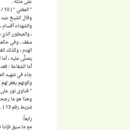
على مثله .
" المغني " ( 10 / 57 ) .
وقال الشيخ عبد الع
والشهداء أقسام ،
، والمبطون الذي 
سقف ، وفي حكمه 
الهدم ، وكذلك الغ
يصلَّى عليه ، أما 
أما الشفاعة : فقد
جاء في شهيد المعر
وكونهم يغفر لهم 
" فتاوى نور على الدرب " ( 4 / 338 ، 339 ) 
وهذا هو ما رجحه
شريط رقم 13 ) .
رابعاً:
مع ما سبق فإننا ن