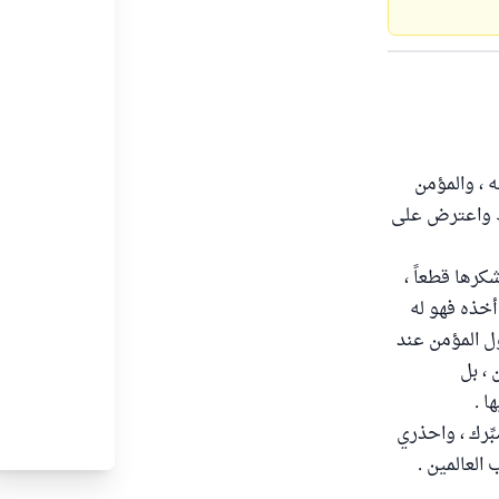
ه ، والمؤمن
خط واعترض على
شكرها قطعاً ،
أخذه فهو له
ل المؤمن عند
 ، بل
ا .
بِّرك ، واحذري
العالمين .