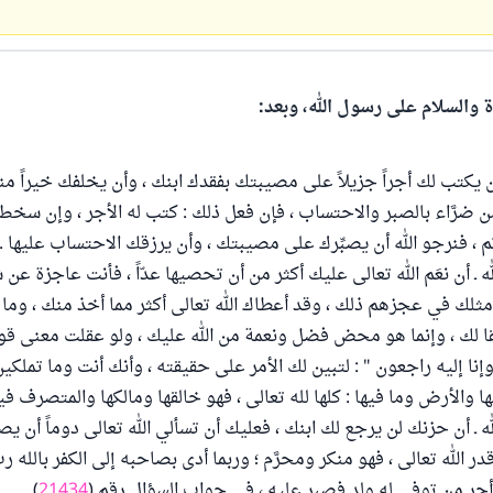
ة والسلام على رسول الله، وبعد:
ن يكتب لك أجراً جزيلاً على مصيبتك بفقدك ابنك ، وأن يخلفك خيراً من
ن ضرَّاء بالصبر والاحتساب ، فإن فعل ذلك : كتب له الأجر ، وإن س
أثم ، فنرجو الله أن يصبِّرك على مصيبتك ، وأن يرزقك الاحتساب عليها .
له ـ أن نعَم الله تعالى عليك أكثر من أن تحصيها عدّاً ، فأنت عاجزة عن 
ثلك في عجزهم ذلك ، وقد أعطاك الله تعالى أكثر مما أخذ منك ، وما 
 لك ، وإنما هو محض فضل ونعمة من الله عليك ، ولو عقلت معنى قو
 وإنا إليه راجعون " : لتبين لك الأمر على حقيقته ، وأنك أنت وما تملكين
 والأرض وما فيها : كلها لله تعالى ، فهو خالقها ومالكها والمتصرف فيه
لله ـ أن حزنك لن يرجع لك ابنك ، فعليك أن تسألي الله تعالى دوماً أن يص
الله تعالى ، فهو منكر ومحرَّم ؛ وربما أدى بصاحبه إلى الكفر بالله رب 
أجر من توفي له ولد فصبر عليه ، في جواب السؤال رقم (
21434
) .