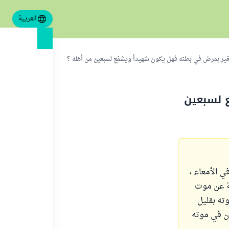
العربية
غير بمرض في بطنه فهل يكون شهيداً ويشفع لسبعين من أهله ؟
 لسبعين
 الأمعاء ،
لة عن موت
وته بقليل
أن في موته