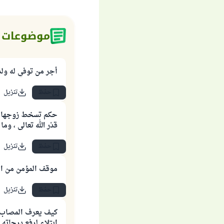
موضوعات 
أجر من توفي له ولد
حفظ
تنزيل
حكم تسخط زوجها عل
قدْر الله تعالى ، وم
حفظ
تنزيل
موقف المؤمن من الا
حفظ
تنزيل
كيف يعرف المصاب إ
ابتلاء لرفع درجاته 