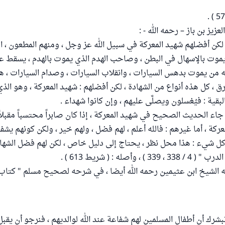
زيز بن باز – رحمه الله - :
 لكن أفضلهم شهيد المعركة في سبيل الله عز وجل ، ومنهم المطعون ، 
يموت بالإسهال في البطن ، وصاحب الهدم الذي يموت بالهدم ، يسقط عل
من يموت بدهس السيارات ، وانقلاب السيارات ، وصدام السيارات ، 
رق ، كل هذه أنواع من الشهادة ، لكن أفضلهم : شهيد المعركة ، وهو الذي 
البقية : فيُغسلون ويصلَّى عليهم ، وإن كانوا شهداء .
 جاء الحديث الصحيح في شهيد المعركة ، إذا كان صابراً محتسباً مقبلاً 
كة ، أما غيرهم : فالله أعلم ، لهم فضل ، ولهم خير ، ولكن كونهم يشف
كل شيء : هذا محل نظر ، يحتاج إلى دليل خاص ، لكن لهم فضل الشها
، وأصله : ( شريط 613 ) .
 الشيخ ابن عثيمين رحمه الله أيضا ، في شرحه لصحيح مسلم " كتاب ا
بشرك أن أطفال المسلمين لهم شفاعة عند الله لوالديهم ، فنرجو أن يقبل