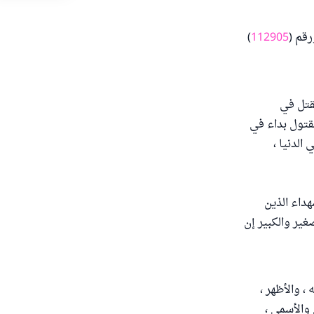
ورقم (
112905
)
ُقتل في
مقتول بداء في
الدنيا ،
داء الذين
ير والكبير إن
، والأظهر ،
 والأسمى ،