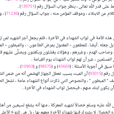
لى قدر الله تعالى ، ينظر جواب السؤال رقم (
139751
) .
كلام عن الابتلاء ، وموقف المؤمن منه ، جواب السؤال رقم (
71236
) ، 
ى هذه الأمة في ثواب الشهداء في الآخرة ، فلم يجعل أجر الشهيد لمن ي
ل جعله ـ أيضا ـ للمطعون – المقتول بمرض الطاعون - ، والمبطون – ال
، وصاحب الهدم ، وغيرهم ، وهؤلاء يغسَّلون ويكفنون ويصلَّى عليهم في 
لمسلمين ، غير أن لهم ثواب الشهداء يوم القيامة .
سبق في أجوبة الأسئلة : (
45669
) و (
98575
) و (
10903
) .
 رقم (
93015
) أن الميت بسبب تعطل الجهاز الهضمي أنه من ضمن الشه
" المبطون " ، والنصوص التي ذكرت أنواع الشهداء عامة ، تشمل الصغ
 أن يكون ابنك منهم ، فيحصل ثواب الشهداء في الآخرة .
الله عليه وسلم خصالاً لشهيد المعركة ، منها أنه يشفع لسبعين من أهله 
ذه الخصال لا يشترك فيها شهداء الآخرة معهم بها ، بل هي للنوع الأعلى