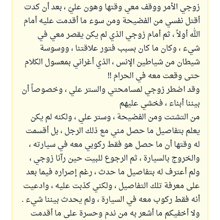
زوجي الأمر ووقف معي وقتها وهون عليّ ، بعد أن كدت
أقتل نفسي من الفضيحة ومن سوء ما أقدمت عليه أمام
الله أولاً ، ثم أمام زوجي الذي لم يكن يقصر معي في
شيء ، وكان ما كان بسبب فتور علاقتنا ، ووسوسة
شيطان من شياطين الإنس ، الذي أغراني بمعسول الكلام
حتى وقعت معه في الحرام !!
وقد اضطر زوجي لمسامحتي والستر علي ، وخصوصاً أن
بيننا أبناء ، فخشي عليهم
من التشتت ومن الفضيحة ، وستر علي ، ولكنه لم يكن
يعلم بتفاصيل ما حصل مني مع ذلك الرجل ، بل أقسمت
له وقتها أن ما حصل هو فقط ركوبي معه في سيارته ،
والخروج بالسيارة ، ثم الرجوع للبيت حين رآنا زوجي ،
ولم أعترف له بتفاصيل ما حدث ، رغم إصراره فيما بعد
على معرفة تلك التفاصيل ، ولكني كذبت عليه ، وادعيت
أنه فقط ركوب معه في السيارة ، ولم يحدث بيننا شيء .
ولا أخفيكم ما أشعر به من ندم وحسرة على ما أقدمت