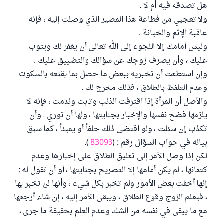
هل تصدقه فيه أم لا .
ولا تعجبي من فظاعة هذا المصير الذي وصلت إليه ، فإنه
عاقبة الإثم والخيانة .
وليس أمامك إلا اللجوء إلى الله تعالى أن يغفر لك ويتوب
عليك ، وأن يصرف زوجك عن سؤالك والتضييق عليك .
وإن استطعت أن تخبريه ببعض ما حصل بما يقنعه بالسكوت
وعدم التلفظ بالطلاق ، فذلك مخرج لك .
والأصل أن المرأة إذا اقترفت الذنب وتابت وندمت ، فإنه لا
يلزمها فضح نفسها والإخبار بجنايتها ، ولها أن توري ، وأن
تكذب إن سئلت ، ولو اقتضى ذلك حلفاً أو يميناً ، كما سبق
بيانه في جواب السؤال رقم : (
83093
).
لكن إذا وصل الأمر إلى تعليق الطلاق على إخبارها وعدم
كتمانها ، لم يكن أمامها إلا التصريح بجنايتها ، أو أن تقول له :
إنها أخفت بعض الأمور ولم تخبر بكل شيء ، وأنها لن تخبر بها
، فيعلم الزوج وقوع الطلاق ، ويبقى الأمر إليه ، إن شاء أرجعها
مع ما يبقى في نفسه من الشك وعدم العلم بحقيقة ما جرى ،