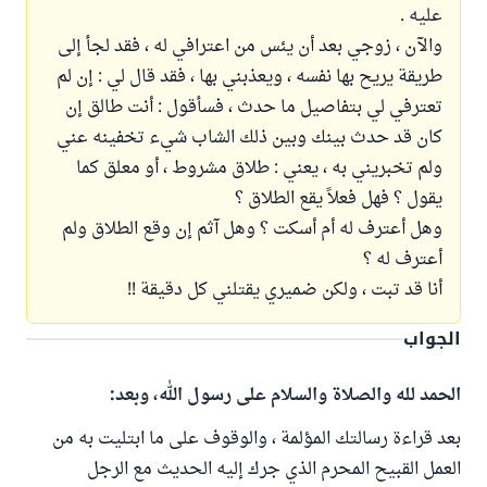
عليه .
والآن ، زوجي بعد أن يئس من اعترافي له ، فقد لجأ إلى
طريقة يريح بها نفسه ، ويعذبني بها ، فقد قال لي : إن لم
تعترفي لي بتفاصيل ما حدث ، فسأقول : أنت طالق إن
كان قد حدث بينك وبين ذلك الشاب شيء تخفينه عني
ولم تخبريني به ، يعني : طلاق مشروط ، أو معلق كما
يقول ؟ فهل فعلاً يقع الطلاق ؟
وهل أعترف له أم أسكت ؟ وهل آثم إن وقع الطلاق ولم
أعترف له ؟
أنا قد تبت ، ولكن ضميري يقتلني كل دقيقة !!
الجواب
الحمد لله والصلاة والسلام على رسول الله، وبعد:
بعد قراءة رسالتك المؤلمة ، والوقوف على ما ابتليت به من
العمل القبيح المحرم الذي جرك إليه الحديث مع الرجل