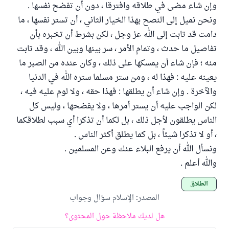
وإن شاء مضى في طلاقه وافترقا ، دون أن تفضح نفسها .
ونحن نميل إلى النصح بهذا الخيار الثاني ، أن تستر نفسها ، ما
دامت قد تابت إلى الله عز وجل ، لكن بشرط أن تخبره بأن
تفاصيل ما حدث ، وتمام الأمر ، سر بينها وبين الله ، وقد تابت
منه ؛ فإن شاء أن يمسكها على ذلك ، وكان عنده من الصبر ما
يعينه عليه : فهذا له ، ومن ستر مسلما ستره الله في الدنيا
والآخرة . وإن شاء أن يطلقها : فهذا حقه ، ولا لوم عليه فيه ،
لكن الواجب عليه أن يستر أمرها ، ولا يفضحها ، وليس كل
الناس يطلقون لأجل ذلك ، بل لكما أن تذكرا أي سبب لطلاقكما
، أو لا تذكرا شيئاً ، بل كما يطلق أكثر الناس .
ونسأل الله أن يرفع البلاء عنك وعن المسلمين .
والله أعلم .
الطلاق
المصدر
:
الإسلام سؤال وجواب
هل لديك ملاحظة حول المحتوى؟