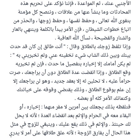
الأجنبي عنك ، ثم المواعدة ، فإننا نؤكد على تحريم هذه
المحادثات وما ينشأ عنها من علاقات ، وننصح كل مؤمنة
بتقوى الله تعالى ، وحفظ نفسها ، وحفظ زوجها ، والحذر من
اتباع خطوات الشيطان ، فإن الأمر يبدأ بالكلمة وينتهي بالعار
والشنار والفضيحة ، نسأل الله العافية .
وإذا تلفظ زوجك بالطلاق وقال : " أنت طالق إن كان قد حدث
بينك وبين ذلك الشاب شيء تخفينه عني ولم تخبريني به " :
لم يكن أمامك إلا إخباره بتفصيل ما حدث ، فإن لم تخبريه
وقع الطلاق ، وإذا انقضت عدة الطلاق دون أن يراجعك ، صرت
حراماً عليه ، لا تحلين له إلا بعقد جديد ، وهو لن يراجعك إلا
إن علم بوقوع الطلاق ، وذلك يقتضي وقوفه على خيانتك
وكتمانك الأمر كله أو بعضه .
فتلفظه بذلك يجعلك بين أمرين لا مفر منهما : إخباره ، أو
البقاء معه في الحرام والإثم بعد انقضاء العدة ؛ لأنه لا يحل
لك حينئذ . والإثم في ذلك يقع عليك ، وينبغي للزوج في مثل
هذا الحال أن يفارق الزوجة ؛ لأنه علق طلاقها على أمر لا يدري