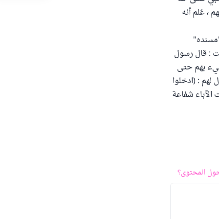
 ، عُلم أنه
"مسنده"
 رضي الله عنها قالت : قال رسول
 جيء بهم حتى
 لهم : (ادخلوا
ت الآباء شفاعة
ول المحتوى؟