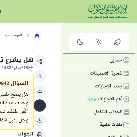
الموضوعية
هل يشرع تلق
حسابي
13/صفر/1432 الموافق 17/يناير/2011
شجرة التصنيفات
السؤال
9942
جديد الإجابات
هل يصح تلقين ا
أهم الإجابات
جديد
وجدت هذه العب
"لقّن طفلك دعوا
الجواب الشامل
وجل يقبل شفاع
ملفات علمية
الجواب