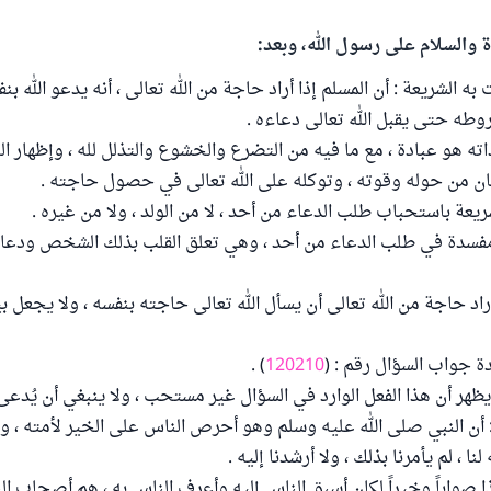
ة والسلام على رسول الله، وبعد:
ه الشريعة : أن المسلم إذا أراد حاجة من الله تعالى ، أنه يدعو الله بن
وطه حتى يقبل الله تعالى دعاءه .
ته هو عبادة ، مع ما فيه من التضرع والخشوع والتذلل لله ، وإظهار ال
نسان من حوله وقوته ، وتوكله على الله تعالى في حصول حاجته .
شريعة باستحباب طلب الدعاء من أحد ، لا من الولد ، ولا من غيره .
فسدة في طلب الدعاء من أحد ، وهي تعلق القلب بذلك الشخص ودعائه
راد حاجة من الله تعالى أن يسأل الله تعالى حاجته بنفسه ، ولا يجعل بي
دة جواب السؤال رقم : (
120210
) .
ظهر أن هذا الفعل الوارد في السؤال غير مستحب ، ولا ينبغي أن يُدعى 
: أن النبي صلى الله عليه وسلم وهو أحرص الناس على الخير لأمته ، ول
 لنا ، لم يأمرنا بذلك ، ولا أرشدنا إليه .
ذا صواباً وخيراً لكان أسبق الناس إليه وأعرف الناس به ، هم أصحاب ال