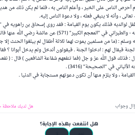
 أحرص الناس على الخير ، وأعلم الناس به ، فلما لم يكن ذلك من هديهم
عالى ، وأنه لا ينبغي فعله ، ولا دعوة الناس إليه.
فل لوالديه فذلك يكون يوم القيامة : فقد روى إسحاق بن راهويه في 
(2074) - واللفظ له - والطبراني في "المعجم الكبير" (571) عن عائشة
يه وسلم : (ما من مسلمين يموت لهما ثلاثة أطفال لم يبلغوا الحنث إلا
جنة فيقال لهم : ادخلوا الجنة . فيقولون أندخل ولم يدخل أبوانا ؟ فقال
ل : فذلك قول الله عز و جل (فما تنفعهم شفاعة الشافعين ) قال : ( نفع
ألباني في "الصحيحة" (3416) .
قيامة ، ولا يلزم منها أن تكون دعوتهم مستجابة في الدنيا .
ؤال وجواب
هل لديك ملاحظة ح
هل انتفعت بهذه الإجابة؟
نعم
لا