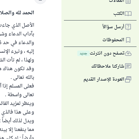
المقالات
الحمد لله والصلا
الكتب
الأصل الذي جاءت ب
أرسل سؤالاً
بآداب الدعاء وشر
المحفوظات
والدعاء في حد ذا
إليه ، وتبرء الإ
تصفح دون انترنت
جديد
ولهذا ، لم تأت ال
شاركنا ملاحظاتك
وقد تكون هناك م
بالله تعالى .
العودة للإصدار القديم
فعلى المسلم إذا أ
تعالى واسطة .
وينظر لمزيد الفائ
وعلى هذا فالذي ي
ويدل لذلك أيضاً 
مما ينفعنا إلا بينه
وأيضاً : لو كان ه