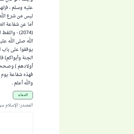
عليه وسلم ، فإنهم
ليس من شرع الله ت
أما عن شفاعة الط
الله صلى الله عل
يوقفوا على باب ال
الجنة وأبواكم) قا
أولادهم ) وصححه ال
فهذه شفاعة يوم ال
والله أعلم .
الدعاء
المصدر
:
الإسلام س