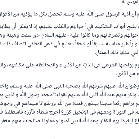
مهين له.
لم أن أذية الرسول صلى الله عليه وسلم تحصل بكل ما يؤذيه من الأقوال
له يفتح أبواب التشكيك في أحوالهم والكذب عليهم، إذ لا يمكن أن يطاب
أحوالهم وتصرفاتهم وما كانوا عليه -عليهم السلام -من سمت وهيئة و
واراً غير مناسبة -سابقاً أو لاحقاً-ينطبع في ذهن المتلقي اتصاف ذلك 
ي مثلها ذلك الممثل.
وم بواجبها الشرعي في الذبّ عن الأنبياء والمحافظة على مكانتهم، و
من الأذى.
رضوان الله عليهم شرفهم الله بصحبة النبي صلى الله عليه وسلم، واخ
ولكرامتهم عند الله اثنى الله عليهم بقوله:"محمد رسول الله والذين م
هم تراهم ركعا سجدا يبتغون فضلا من الله ورضوانا سيماهم في وجوهه
م في التوراة ومثلهم في الإنجيل كزرع أخرج شطأه فآزره فاستغلظ 
 ليغيظ بهم الكفار وعد الله الذين آمنوا وعملوا الصالحات منهم مغفر