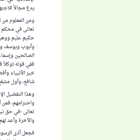
يدع مجالاً للاجتهادا
ومن المعلوم من ال
تعالى في محكم كت
حكيم عليم ووهبن
وأيوب ويوسف وم
الصالحين وإسماعيل 
ففي قوله (وكلاً 
خير الأنبياء وأفض
شافع، وأول مشفع
وهذا التفضيل الإ
واحترامهم، فمن أل
تعالى -في حق نبي
والآخرة وأعد لهم عذ
فجعل أذى الرسول 