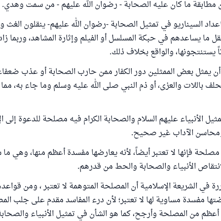
ن مطابقة ما كان عليه الصحابة - رضوان الله عليهم - من سمت وهدي.
عداد السيناريو في تمثيل الصحابة -رضوان الله عليهم- ينقلون الغث و
ما يساعدهم في حبكة المسلسل أو الفيلم وإثارة المشاهد، وربما زادو
ً يستنتجونها، والواقع بخلاف ذلك.
ن يمثل بعض الممثلين دور الكفار ممن حارب الصحابة أو عذب ضعفاء
لف باللات والعزى، أو ذم النبي صلى الله عليه وسلم وما جاء به، مما 
ثيل الأنبياء عليهم السلام والصحابة الكرام فيه مصلحة للدعوة إلى ال
 ومحاسن الآداب غير صحيح.
صلحة فإنها لا تعتبر أيضاً، لأنه يعارضها مفسدة أعظم منها، وهي ما 
نتقاص الأنبياء والصحابة والحط من قدرهم.
رة في الشريعة الإسلامية أن المصلحة المتوهمة لا تعتبر ، ومن قواعدها
تها مفسدة مساوية لها لا تعتبر؛ لأن درء المفاسد مقدم على جلب الم
 أعظم من المصلحة وأرجح، كما هو الشأن في تمثيل الأنبياء والصحابة