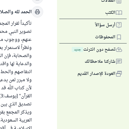
المقالات
الحمد لله والصلا
الكتب
أرسل سؤالاً
تصوير النبي محمد
المحفوظات
عنهم، ووجوب منع
ونظراً لاستمرار 
تصفح دون انترنت
جديد
والصحابة، فإن ال
شاركنا ملاحظاتك
والدعاية لها واقت
انتقاصهم والحط م
العودة للإصدار القديم
ولا مبرر لمن يدع
لأن كتاب الله ق
ا
تصديق الذي بين 
ويذكر المجمع بقرا
العربية السعودية
الإسلامية في أقط