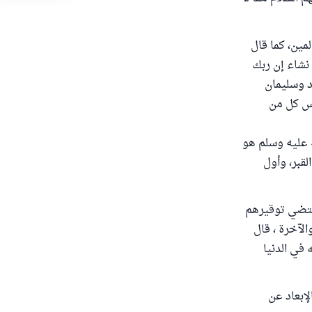
مين، كما قال
 نشاء إن ربك
د وسليمان
س كل من
ه عليه وسلم هو
لقبر، وأول
يقتضي توقيرهم
الآخرة ، قال
 في الدنيا
إبعاد عن