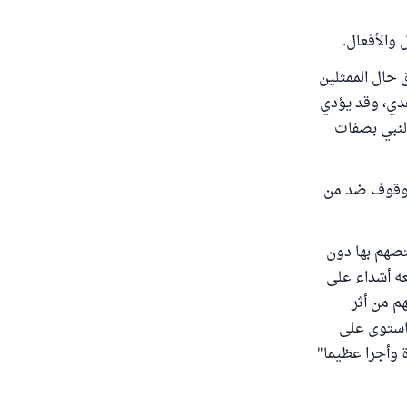
 والأفعال.
ق حال الممثلين
هدي، وقد يؤدي
النبي بصفات
الوقوف ضد من
تصهم بها دون
عه أشداء على
م من أثر
فاستوى على
ة وأجرا عظيما"