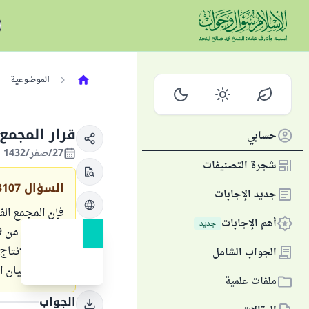
الموضوعية
قرار المجمع
حسابي
27/صفر/1432 الموافق 31/يناير/2011
شجرة التصنيفات
السؤال
3107
جديد الإجابات
فإن المجمع الف
أهم الإجابات
جديد
شركات الإنتاج
الجواب الشامل
فأصدر البيان ال
ملفات علمية
الجواب