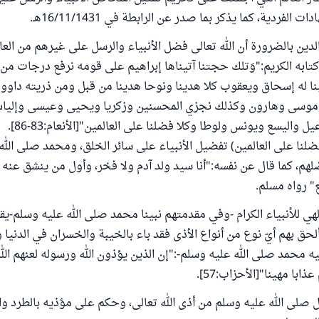
ت الفردية، كما يذكر بما صدر عن الرابطة في 16/11/1431هـ.
دين بالضرورة أن الله تعالى فضل الأنبياء والرسل على غيرهم من العال
ابه الكريم:"وَتلك حجتنا آتيناها إبراهيم على قومه نرفع درجات من
ا له إسحاق ويعقوب كلا هدينا ونوحا هدينا من قبل ومن ذريته داوو
وسى وهارون وكذلك نجزي المحسنين وزكريا ويحيى وعيسى وإليا
واليسع ويونس ولوطا وكلا فضلنا على العالمين"[الأنعام:83-86].
فضلنا على العالمين) تفضيل الأنبياء على سائر الخلق، ومحمد صلى الل
لهم، كما قال عن نفسه:"أنا سيد ولد آدم ولا فخر، وأول من ينشق عنه ا
" رواه مسلم.
لهي للأنبياء الكرام -وفي مقدمتهم نبينا محمد صلى الله عليه وسلم-
حق بهم أيّ نوع من أنواع الأذى فقد باء بالخيبة والخسران في الدنيا و
ه محمد صلى الله عليه وسلم-:"إن الذين يؤذون الله ورسوله لعنهم الله
ابا مهينا"[الأحزاب:57].
صلى الله عليه وسلم من أذى الله تعالى، وحكم على مؤذيه بالطرد وال