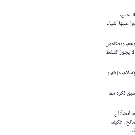
السمين،
ا عليها أشياء
هم، ويتكلمون
لا يجوز التلفظ
إسلام، وإظهار
سبق ذكره مما
 أيضاً: أن
صالح ، فكيف
.