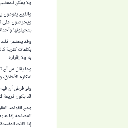
ولا يمكن للممثلي
والذين يقومون بإ
ويحرصون على نقل 
يتخيلونها وأحداثا
وقد يتضمن ذلك أ
بكلمات كفرية كالح
به ولا إقراره.
وما يقال من أن تم
لمكارم الأخلاق،
ولو فرض أن فيه م
قد يكون ذريعة لا
ومن القواعد المقر
المصلحة إذا عارض
إذا كانت المفسدة