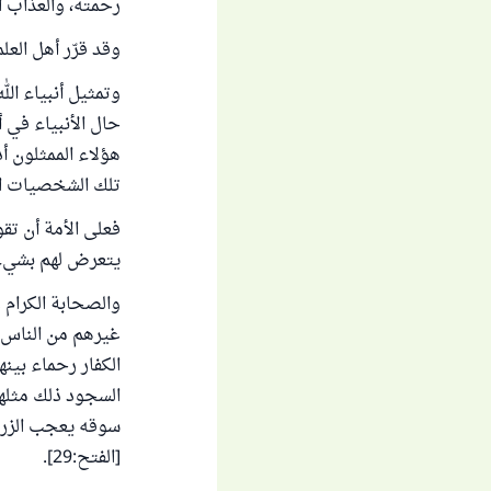
رحمته، والعذاب ال
وقد قرّر أهل الع
وتمثيل أنبياء ال
حال الأنبياء في 
هؤلاء الممثلون أد
تلك الشخصيات الت
فعلى الأمة أن تق
يتعرض لهم بشيء 
والصحابة الكرام 
غيرهم من الناس، 
الكفار رحماء بين
السجود ذلك مثله
سوقه يعجب الزراع
[الفتح:29].