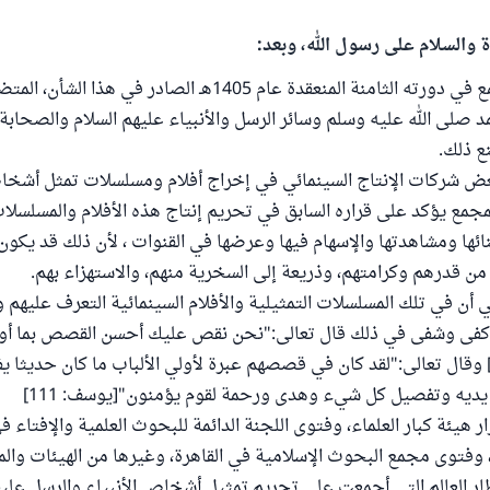
ة والسلام على رسول الله، وبعد:
تأكيداً لقرار المجمع في دورته الثامنة المنعقدة عام 1405هـ الصادر في ه
 صلى الله عليه وسلم وسائر الرسل والأنبياء عليهم السلام والصحابة
 ذلك.
بعض شركات الإنتاج السينمائي في إخراج أفلام ومسلسلات تمثل أشخاص
مجمع يؤكد على قراره السابق في تحريم إنتاج هذه الأفلام والمسلسلا
نائها ومشاهدتها والإسهام فيها وعرضها في القنوات ، لأن ذلك قد يكون
ن قدرهم وكرامتهم، وذريعة إلى السخرية منهم، والاستهزاء بهم.
ي أن في تلك المسلسلات التمثيلية والأفلام السينمائية التعرف عليهم 
د كفى وشفى في ذلك قال تعالى:"نحن نقص عليك أحسن القصص بما أوحي
لقرآن" [يوسف:3] وقال تعالى:"لقد كان في قصصهم عبرة لأولي الألباب ما كان حديثا
يديه وتفصيل كل شيء وهدى ورحمة لقوم يؤمنون"[يوسف: 111]
ر هيئة كبار العلماء، وفتوى اللجنة الدائمة للبحوث العلمية والإفتاء ف
، وفتوى مجمع البحوث الإسلامية في القاهرة، وغيرها من الهيئات وال
ار العالم التي أجمعت على تحريم تمثيل أشخاص الأنبياء والرسل عليهم