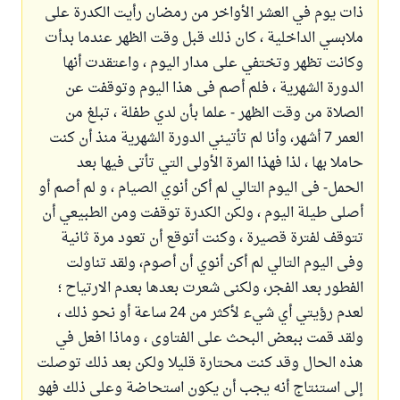
ذات يوم في العشر الأواخر من رمضان رأيت الكدرة على
ملابسي الداخلية ، كان ذلك قبل وقت الظهر عندما بدأت
وكانت تظهر وتختفي على مدار اليوم ، واعتقدت أنها
الدورة الشهرية ، فلم أصم فى هذا اليوم وتوقفت عن
الصلاة من وقت الظهر - علما بأن لدي طفلة ، تبلغ من
العمر 7 أشهر، وأنا لم تأتيني الدورة الشهرية منذ أن كنت
حاملا بها ، لذا فهذا المرة الأولى التي تأتى فيها بعد
الحمل- فى اليوم التالي لم أكن أنوي الصيام ، و لم أصم أو
أصلى طيلة اليوم ، ولكن الكدرة توقفت ومن الطبيعي أن
تتوقف لفترة قصيرة ، وكنت أتوقع أن تعود مرة ثانية
وفى اليوم التالي لم أكن أنوي أن أصوم، ولقد تناولت
الفطور بعد الفجر، ولكنى شعرت بعدها بعدم الارتياح ؛
لعدم رؤيتي أي شيء لأكثر من 24 ساعة أو نحو ذلك ،
ولقد قمت ببعض البحث على الفتاوى ، وماذا افعل في
هذه الحال وقد كنت محتارة قليلا ولكن بعد ذلك توصلت
إلى استنتاج أنه يجب أن يكون استحاضة وعلى ذلك فهو