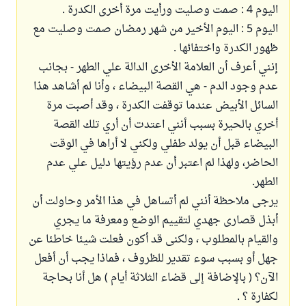
اليوم 4 : صمت وصليت ورأيت مرة أخرى الكدرة .
اليوم 5 : اليوم الأخير من شهر رمضان صمت وصليت مع
ظهور الكدرة واختفائها .
إنني أعرف أن العلامة الأخرى الدالة علي الطهر - بجانب
عدم وجود الدم - هي القصة البيضاء ، وأنا لم أشاهد هذا
السائل الأبيض عندما توقفت الكدرة ، وقد أصبت مرة
أخري بالحيرة بسبب أنني اعتدت أن أري تلك القصة
البيضاء قبل أن يولد طفلي ولكني لا أراها في الوقت
الحاضر، ولهذا لم اعتبر أن عدم رؤيتها دليل علي عدم
الطهر.
يرجى ملاحظة أنني لم أتساهل في هذا الأمر وحاولت أن
أبذل قصارى جهدي لتقييم الوضع ومعرفة ما يجري
والقيام بالمطلوب ، ولكنى قد أكون فعلت شيئا خاطئا عن
جهل أو بسبب سوء تقدير للظروف ، فماذا يجب أن أفعل
الآن؟ ( بالإضافة إلى قضاء الثلاثة أيام ) هل أنا بحاجة
لكفارة ؟ .