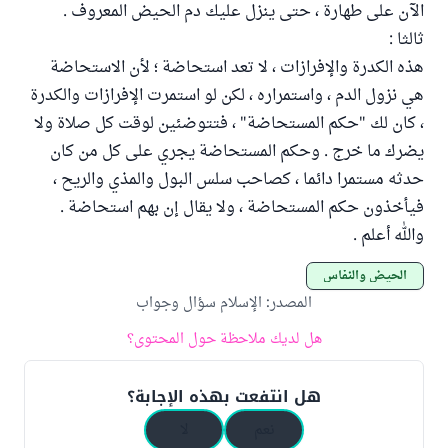
الآن على طهارة ، حتى ينزل عليك دم الحيض المعروف .
ثالثا :
هذه الكدرة والإفرازات ، لا تعد استحاضة ؛ لأن الاستحاضة
هي نزول الدم ، واستمراره ، لكن لو استمرت الإفرازات والكدرة
، كان لك "حكم المستحاضة" ، فتتوضئين لوقت كل صلاة ولا
يضرك ما خرج . وحكم المستحاضة يجري على كل من كان
حدثه مستمرا دائما ، كصاحب سلس البول والمذي والريح ،
فيأخذون حكم المستحاضة ، ولا يقال إن بهم استحاضة .
والله أعلم .
الحيض والنفاس
المصدر
:
الإسلام سؤال وجواب
هل لديك ملاحظة حول المحتوى؟
هل انتفعت بهذه الإجابة؟
نعم
لا