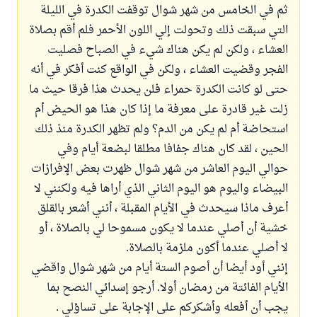
ثم في الخامس من شهر شوال توقفت الكدرة في الليلة
التي سبقت ذلك وتحولت إلي اللون الأحمر فلم أقم بصلاة
العشاء ، ولكن لم يكن هناك شيء في الصباح فصليت
الفجر وقضيت العشاء ، ولكن في الواقع كنت أفكر في أنه
حتى لو كانت الكدرة حمراء فلن يحدث هذا فرقا حيث ما
زلت غير قادرة على معرفة ما إذا كان هذا هو الحيض أم
استحاضة أم لم يكن من الدم؟ ولم تظهر الكدرة منذ ذلك
الحين ، لقد كان هناك جفافا مطلقا لبضعة أيام وفي
حوالي اليوم العاشر من شهر شوال ظهرت بعض الإفرازات
البيضاء واليوم هو اليوم الثاني الذي أراها فيه ولكنني لا
أعرف ماذا سيحدث في الأيام المقبلة ، أنني أشعر بالقلق
خشية أن أصلي عندما لا يكون مسموحا لي بالصلاة ، أو
لا أصلي عندما أكون ملزمة بالصلاة.
إنني أود أيضا أن أصوم الستة أيام من شهر شوال واقضي
الأيام الفائتة من رمضان أولا. أرجو إسدائي النصح بما
يجب أن أفعله وأشكركم على الإجابة على تساؤلي .