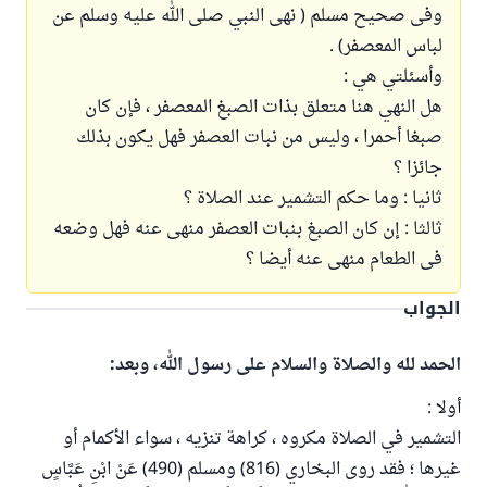
وفى صحيح مسلم ( نهى النبي صلى الله عليه وسلم عن
لباس المعصفر) .
وأسئلتي هي :
هل النهي هنا متعلق بذات الصبغ المعصفر ، فإن كان
صبغا أحمرا ، وليس من نبات العصفر فهل يكون بذلك
جائزا ؟
ثانيا : وما حكم التشمير عند الصلاة ؟
ثالثا : إن كان الصبغ بنبات العصفر منهى عنه فهل وضعه
فى الطعام منهى عنه أيضا ؟
الجواب
الحمد لله والصلاة والسلام على رسول الله، وبعد:
أولا :
التشمير في الصلاة مكروه ، كراهة تنزيه ، سواء الأكمام أو
غيرها ؛ فقد روى البخاري (816) ومسلم (490) عَنْ ابْنِ عَبَّاسٍ