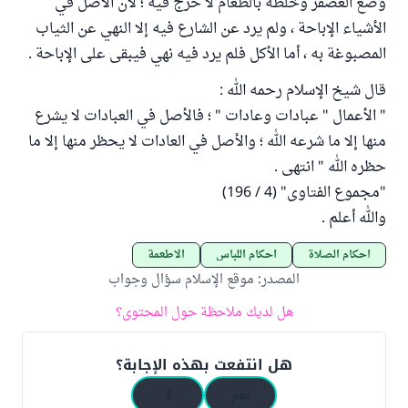
وضع العصفر وخلطه بالطعام لا حرج فيه ؛ لأن الأصل في
الأشياء الإباحة ، ولم يرد عن الشارع فيه إلا النهي عن الثياب
المصبوغة به ، أما الأكل فلم يرد فيه نهي فيبقى على الإباحة .
قال شيخ الإسلام رحمه الله :
" الأعمال " عبادات وعادات " ؛ فالأصل في العبادات لا يشرع
منها إلا ما شرعه الله ؛ والأصل في العادات لا يحظر منها إلا ما
حظره الله " انتهى .
"مجموع الفتاوى" (4 / 196)
والله أعلم .
أحكام الصلاة
أحكام اللباس
الأطعمة
المصدر
:
موقع الإسلام سؤال وجواب
هل لديك ملاحظة حول المحتوى؟
هل انتفعت بهذه الإجابة؟
نعم
لا