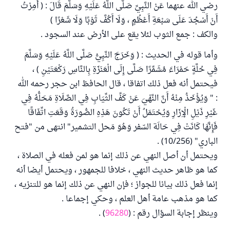
رضي الله عنهما عَنْ النَّبِيِّ صَلَّى اللَّهُ عَلَيْهِ وَسَلَّمَ قَالَ : ( أُمِرْتُ
أَنْ أَسْجُدَ عَلَى سَبْعَةِ أَعْظُمٍ ، وَلَا أَكُفَّ ثَوْبًا وَلَا شَعْرًا )
والكف : جمع الثوب لئلا يقع على الأرض عند السجود .
وأما قوله في الحديث : ( وَخَرَجَ النَّبِيُّ صَلَّى اللَّهُ عَلَيْهِ وَسَلَّمَ
فِي حُلَّةٍ حَمْرَاءَ مُشَمِّرًا صَلَّى إِلَى الْعَنَزَةِ بِالنَّاسِ رَكْعَتَيْنِ ) ،
فيحتمل أنه فعل ذلك اتفاقا ، قال الحافظ ابن حجر رحمه الله
: " وَيُؤْخَذُ مِنْهُ أَنَّ النَّهْيَ عَنْ كَفِّ الثِّيَابِ فِي الصَّلَاةِ مَحَلُّهُ فِي
غَيْرِ ذَيْلِ الْإِزَارِ وَيُحْتَمَلُ أَنْ تَكُونَ هَذِهِ الصُّورَةُ وَقَعَتِ اتِّفَاقًا
فَإِنَّهَا كَانَتْ فِي حَالَة السّفر وَهُوَ مَحل التشمير" انتهى من "فتح
الباري" (10/256) .
ويحتمل أن أصل النهي عن ذلك إنما هو لمن فعله في الصلاة ،
كما هو ظاهر حديث النهي ، خلافا للجمهور ، ويحتمل أيضا أنه
إنما فعل ذلك بيانا للجواز ؛ فإن النهي عن ذلك إنما هو للتنزيه ،
كما هو مذهب عامة أهل العلم ، وحكي إجماعا .
وينظر إجابة السؤال رقم : (
96280
) .