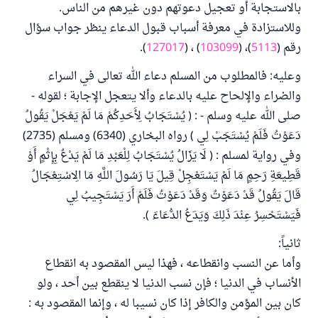
بالاستجابة أو تعجيل دعوتهم دون غيرهم من الناس.
وللاستزادة في معرفة أسباب قبول الدعاء ينظر جواب سؤال
رقم (
5113
)، (
103099
) ، (
127017
).
وعليه: فالمطلوب من المسلم دعاء الله تعالى في السراء
والضراء والإلحاح عليه بالدعاء وألا يتعجل الإجابة ؛ لقوله -
صلى الله عليه وسلم - : ( يُسْتَجَابُ لِأَحَدِكُمْ مَا لَمْ يَعْجَلْ يَقُولُ
دَعَوْتُ فَلَمْ يُسْتَجَبْ لِي ) رواه البخاري (6340) ومسلم (2735)
وفي رواية لمسلم : ( لَا يَزَالُ يُسْتَجَابُ لِلْعَبْدِ مَا لَمْ يَدْعُ بِإِثْمٍ أَوْ
قَطِيعَةِ رَحِمٍ مَا لَمْ يَسْتَعْجِلْ قِيلَ يَا رَسُولَ اللَّهِ مَا الِاسْتِعْجَالُ
قَالَ يَقُولُ قَدْ دَعَوْتُ وَقَدْ دَعَوْتُ فَلَمْ أَرَ يَسْتَجِيبُ لِي
فَيَسْتَحْسِرُ عِنْدَ ذَلِكَ وَيَدَعُ الدُّعَاءَ ).
ثانياً:
وأما عن النسب وانقطاعه ، فهذا ليس المقصود به انقطاع
الأنساب في الدنيا ؛ فإن نسب الدنيا لا ينقطع بين أحد ، ولو
كان بين المؤمن والكافر إذا كان نسيبا له ، وإنما المقصود به :