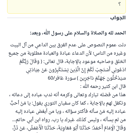
؟
الجواب
الحمد لله والصلاة والسلام على رسول الله، وبعد:
دلت عموم النصوص على عدم الفرق بين الداعي من آل البيت
وغيره من الناس؛ لأن الدعاء عبادة والعبادة مطلوبة من جميع
الخلق وصاحبه موعود بالإجابة، قال تعالى: ( وَقَالَ رَبُّكُمُ
ادْعُونِي أَسْتَجِبْ لَكُمْ إِنَّ الَّذِينَ يَسْتَكْبِرُونَ عَنْ عِبَادَتِي
سَيَدْخُلُونَ جَهَنَّمَ دَاخِرِينَ ) سورة غافر/60
قال ابن كثير رحمه الله :
هذا من فضله تبارك وتعالى وكرمه أنه ندب عباده إلى دعائه ،
وتكفل لهم بالإجابة ، كما كان سفيان الثوري يقول: يا مَنْ أحبُّ
عباده إليه مَنْ سأله فأكثر سؤاله ، ويا من أبغض عباده إليه
من لم يسأله ، وليس كذلك غيرك يا رب. رواه ابن أبي حاتم...
وَقَالَ الْإِمَامُ أَحْمَدُ: حَدَّثَنَا أَبُو مُعَاوِيَةَ، حَدَّثَنَا الْأَعْمَشُ، عَنْ ذَرٍّ،