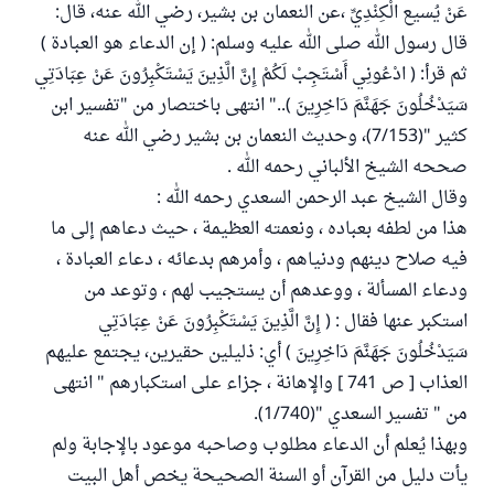
عَنْ يُسيع الْكِنْدِيِّ ،عن النعمان بن بشير، رضي الله عنه، قال:
قال رسول الله صلى الله عليه وسلم: ( إن الدعاء هو العبادة )
ثم قرأ: ( ادْعُونِي أَسْتَجِبْ لَكُمْ إِنَّ الَّذِينَ يَسْتَكْبِرُونَ عَنْ عِبَادَتِي
سَيَدْخُلُونَ جَهَنَّمَ دَاخِرِينَ ).." انتهى باختصار من "تفسير ابن
كثير "(7/153)، وحديث النعمان بن بشير رضي الله عنه
صححه الشيخ الألباني رحمه الله .
وقال الشيخ عبد الرحمن السعدي رحمه الله :
هذا من لطفه بعباده ، ونعمته العظيمة ، حيث دعاهم إلى ما
فيه صلاح دينهم ودنياهم ، وأمرهم بدعائه ، دعاء العبادة ،
ودعاء المسألة ، ووعدهم أن يستجيب لهم ، وتوعد من
استكبر عنها فقال : ( إِنَّ الَّذِينَ يَسْتَكْبِرُونَ عَنْ عِبَادَتِي
سَيَدْخُلُونَ جَهَنَّمَ دَاخِرِينَ ) أي: ذليلين حقيرين، يجتمع عليهم
العذاب [ ص 741 ] والإهانة ، جزاء على استكبارهم " انتهى
من " تفسير السعدي "(1/740).
وبهذا يُعلم أن الدعاء مطلوب وصاحبه موعود بالإجابة ولم
يأت دليل من القرآن أو السنة الصحيحة يخص أهل البيت