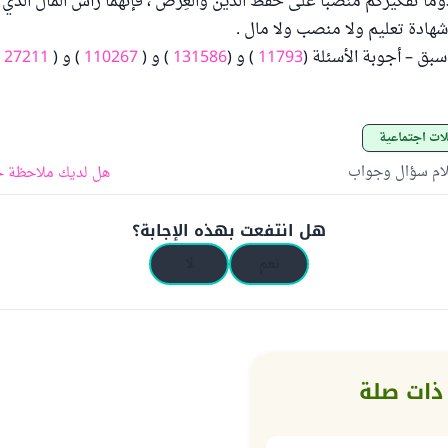
وماً تفكيركم منصبّاً على حفظ الدين والعِرض ، فإنهما رأس المال الذي
شهادة تعليم ولا منصب ولا مال .
سبق – أجوبة الأسئلة (
11793
) و (
131586
) و (
110267
) و (
27211
)
ات اجتماعية
لام سؤال وجواب
هل لديك ملاحظة ح
هل انتفعت بهذه الإجابة؟
نعم
لا
ذات صلة