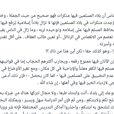
لناس أن بلاد المسلمين فيها منكرات فهو صحيح من حيث الجملة ، و
جدت منكرات في بلاد المسلمين فإنها لا تزال بلاداً إسلامية يُرفع فيها ا
حافظ المسلم فيها على إسلامه وتوحيده لربه ، وما زال في الناس بقية
تعصم من الانغماس في الرذائل ، أو تعين طالب العفاف ـ على أقل تقدير
وأسرته .
، وهو كذلك حقا ؛ لكن أين هذا من ذاك ؟!
فإن الأذان فيها ممنوع رفعه ، ويحارب أكثرهم الحجاب إما في قوانينهم
مسلم فيها الكفر معلناً والإباحية في كل مكان ، ومع تغير الأوضاع في ب
وعدم التضييق على المسلمين فيها – كما كان يحصل - ؛ فإن ذلك أدعى لل
جى لازدياد الخير فيها وفي أهلها ، إن شاء الله .
عك إلى بلدك ، أنت وابنتك طبعا ، ولا مجال لتركها هناك من غيرك بح
لح لكم ولابنتكم ، ومن ثَم فإن أمر الدراسة سهل ويسير ، ويمكنك البح
 لتلتحق به ابنتكم ، واحذروا أماكن التدريس المختلطة فإنه شر ووبا