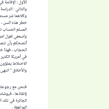
الأول : الإقامة ف
والثاني : الدراسة
وكلاهما شر مستط
خطر هذه السن ، 
المسلم الحساب لذل
واسمعي لقول امرأ
أنصحكم بأن تتمسكو
الحجاب ، فهذا خير
في أمريكا الكثير 
الاختلاط يملؤون 
والأخلاق " انتهى 
فنحن مع رجوعك إل
لإنقاذها ، فيوشك 
الجائرة في تلك ال
المراهقة .