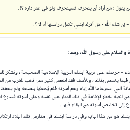
ن يقول : من أراد أن ينحرف فسينحرف ولو في عقر داره ؟! .
إن شاء الله - هل أترك ابنتي تكمل دراستها أم لا ؟ .
ة والسلام على رسول الله، وبعد:
دء – حرصك على تربية ابنتك التربية الإسلامية الصحيحة ، ونشكر ل
 فيما يختص بذلك ، وللأسف فقد انغمس كثير ممن ذهب للغرب من المس
أمانة التي استرعاها الله إياه وهم أسرته فلم يُحطها بنصحه ولم يحفظ ع
من انتبه لخطر الإقامة في تلك الديار على نفسه وعلى أسرته فسارع لت
 إلى تخليص أسرته من البقاء فيها .
بنتك هو من هذا الباب وفي دراسة ابنتك في مدارس تلك البلاد ارتك