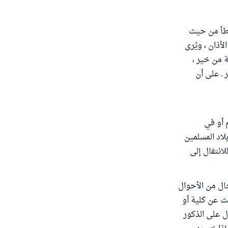
خطأ من حيث
لأذان ، ويُرى
 من خير ،
 ـ على أن
 أو في
لاد المسلمين
انتقال إلى
ال من الأحوال
ث عن كلية أو
ل على الذكور