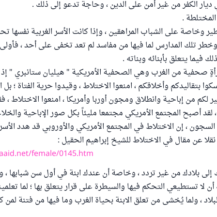
ي ديار الكفر من غير أمن على الدين ، وحاجة تدعو إلى ذلك .
 المختلطة .
ير وخاصة على الشباب المراهقين ، وإذا كانت الأسر الغربية نفسها
وخطر تلك المدارس لما فيها من مفاسد لم تعد تخفى على أحد ، فأول
ك فيما يتعلق بأبنائه وبناته .
ةٍ صحفية من الغرب وهي الصحفية الأمريكية " هيليان ستانبري " إذ ت
ا بتقاليدكم وأخلاقكم ، امنعوا الاختلاط ، وقيدوا حرية الفتاة ؛ بل 
 لكم من إباحية وانطلاق ومجون أوربا وأمريكا ، امنعوا الاختلاط ، فق
، لقد أصبح المجتمع الأمريكي مجتمعا مليئاً بكل صور الإباحية والخلا
السجون ، إن الاختلاط في المجتمع الأمريكي والأوروبي قد هدد الأسرة
نقلا عن مقال في الاختلاط للشيخ إبراهيم الحقيل :
aaid.net/female/0145.htm
ى بلادك من غير تردد ، وخاصة أن عندك ابنة في أول سن شبابها ، وإ
أن لا تستطيعي التحكم فيها والسيطرة على قرار يتعلق بها ؛ لما تعلمين
بلاد ، ولما يُخشى من تعلق الابنة بحياة الغرب وما فيها من فتنة لمن