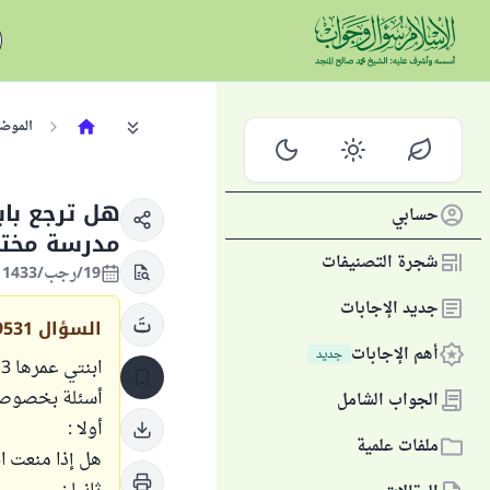
الموض
هل ترجع باب
حسابي
مدرسة مختل
شجرة التصنيفات
19/رجب/1433 الموافق 09/يونيو/2012
جديد الإجابات
السؤال
9531
أهم الإجابات
جديد
أسئلة بخصوص 
الجواب الشامل
أولا :
ملفات علمية
هل إذا منعت اب