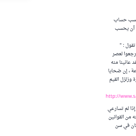
 تحسب حساب
ى أن يحسب
قول : "
ارجعوا لعصر
د عانينا منه
عة ، إن ضحايا
 وزلزل القيم
http://www.s
ذا لم تسارعي
ه من القوانين
 كان في سن