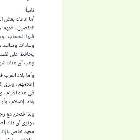
ثانياً:
أما ادعاء بعض ا
التفصيل ، فمهما وُ
فيها الحجاب ، وي
وعادات وتقاليد ، 
يحافظ على نفسه 
وهب أن هناك شرا 
وأما بلاد الغرب 
إعلامهم ، ويرى ال
في هذه الأيام ، 
بلاد الإسلام ، وأر
ولذا فنحن مع رجو
، ونرى أن ذلك أص
معهد خاص بالإناث