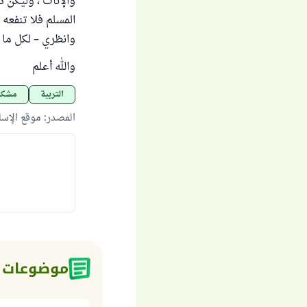
والإناث ، وليكن د
المسلم فلا تنفعه 
وانظري – لكل ما 
والله أعلم
التربية
مشكل
المصدر
:
موقع الإس
موضوعات 