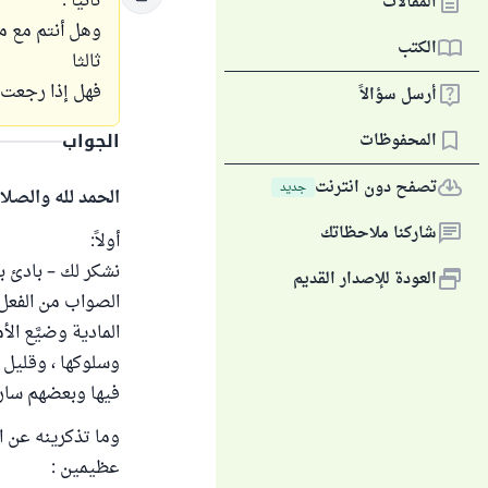
ثانيا :
المقالات
وهل أنتم مع م
الكتب
ثالثا
فهل إذا رجعت – 
أرسل سؤالاً
الجواب
المحفوظات
تصفح دون انترنت
جديد
الحمد لله والصلا
شاركنا ملاحظاتك
أولاً:
نشكر لك – بادئ ب
العودة للإصدار القديم
الصواب من الفعل
المادية وضيَّع ال
وسلوكها ، وقليل 
فيها وبعضهم سارع
وما تذكرينه عن ا
عظيمين :