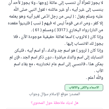
لا يجوز للمرأة أن تنتسب إلى عائلة زوجها ، ولا يجوز لأحد أن
ينتسب إلى غير أبيه ، أو غير عائلته ؛ لقول النبي صلى الله
عليه وسلم يقول : ( ليس من رجل ادَّعى لغير أبيه وهو يعلمه
إلا كفر ، ومن ادعى قوماً ليس له فيهم [ نسب ] فليتبوأ مقعده
من النار) رواه البخاري ( 3317 ) ومسلم ( 61 ) .
وإذا كان ( لاثروب ) اسما لعائلة حقيقية موجودة الآن ، فلا
يجوز لك الانتساب إليها .
وإذا كان ( ثروبر ) هو اسم جد والدك ، أو اسم أبيه ، فليكن
انتسابك إلى اسم والدك مباشرة ، دون ذكر اسم الجد ، فإن لم
يمكن هذا ، فانتسبي إلى اسم عام تختارينه ، مع بقاء اسم
الأب .
والله أعلم .
الأسماء والكنى والألقاب
المصدر
:
موقع الإسلام سؤال وجواب
هل لديك ملاحظة حول المحتوى؟