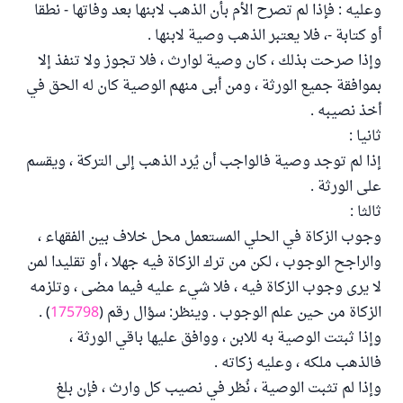
وعليه : فإذا لم تصرح الأم بأن الذهب لابنها بعد وفاتها - نطقا
أو كتابة -، فلا يعتبر الذهب وصية لابنها .
وإذا صرحت بذلك ، كان وصية لوارث ، فلا تجوز ولا تنفذ إلا
بموافقة جميع الورثة ، ومن أبى منهم الوصية كان له الحق في
أخذ نصيبه .
ثانيا :
إذا لم توجد وصية فالواجب أن يُرد الذهب إلى التركة ، ويقسم
على الورثة .
ثالثا :
وجوب الزكاة في الحلي المستعمل محل خلاف بين الفقهاء ،
والراجح الوجوب ، لكن من ترك الزكاة فيه جهلا ، أو تقليدا لمن
لا يرى وجوب الزكاة فيه ، فلا شيء عليه فيما مضى ، وتلزمه
الزكاة من حين علم الوجوب . وينظر: سؤال رقم (
175798
) .
وإذا ثبتت الوصية به للابن ، ووافق عليها باقي الورثة ،
فالذهب ملكه ، وعليه زكاته .
وإذا لم تثبت الوصية ، نُظر في نصيب كل وارث ، فإن بلغ