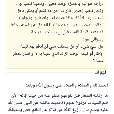
دراجة هوائية بالمتنزه لوقت معين ، وذهبنا نلعب بها ،
ونحن نلعب إحدى إطارات الدراجة نسَّم أو يمكن دخل
فيه شيء - لا أذكر ماذا حدث له - ولعبنا بها وتجاوزنا
الوقت المحدد للعب ، وعندما أتانا العامل هربنا منه ، وكنا
قد دفعنا قيمة اللعب قبل أن نستأجر الدراجة .
وسؤالي هو :
هل عليَّ شيء أو هل يتطلب مني أن أدفع لهم قيمة
الإطار أو قيمة الوقت الزائد الذي لعبنا به ؟ أو نعذر لصغر
سننا ؟
الجواب
الحمد لله والصلاة والسلام على رسول الله، وبعد:
ما ارتكبه الصغار قبل بلوغهم معفو عنه من حيث الإثم ؛ لأن
قلم السيئات مرفوع عنهم ؛ لحديث عائشة عن النبي صلى الله
عليه وسلم قال: ( رُفِعَ القَلَمُ عن ثلاثةٍ عن النائمِ حتى يستيقظَ