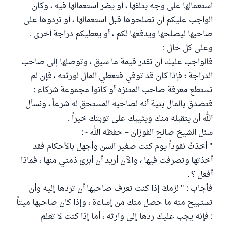
استعمالها على وجه يتلفها ، أو يضر استعمالها فيه ، وكان
الواجب عليكم أن تصلحوها قبل استعمالها ، أو تردوها على
صاحبها ليصلحها ويدفعها لكم ، أو يعطيكم دراجة أخرى .
وعلى كل حال :
فالواجب عليك أن تقدر قيمة ما سبق ، وتوصلها إلى صاحب
الدراجة ؛ فإذا كان قد توفي فتعطي المال لورثته ، فإن لم
تستطع معرفة صاحب المتنزه أو كانوا مجموعة شركاء :
فتصدق بالمال بنية أنه لصاحبه المستحق له شرعاً ، ونسأل
الله أن يتقبله منك ويثيبك على توبتك خيراً .
سئل الشيخ صالح الفوزان – حفظه الله - :
" أخذتُ نقوداً يوم كنت صغير السن وأجهل بالأحكام فقد
أخذتها وتصرفت فيها ، والآن أريد أن أبرئ ذمتي منها ، فماذا
أفعل ؟ .
فأجاب : " لزمكَ إذا كنت تعرف صاحبها أن تردها إليه وأن
تستبيح منه ما حصل منك من إساءة ، وإذا كان صاحبها ميتاً
: فإنه يجب عليك ردها إلى وارثه ، أما إذا كنت لا تعلم