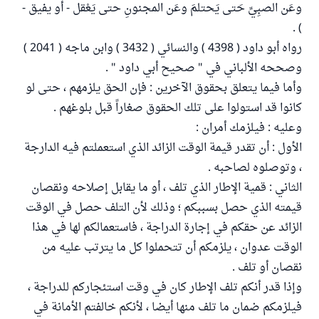
وعَن الصبِيِّ حَتى يَحتلمَ وعَن المجنونِ حتى يَعْقل - أو يفيق -
) .
رواه أبو داود ( 4398 ) والنسائي ( 3432 ) وابن ماجه ( 2041 )
وصححه الألباني في " صحيح أبي داود " .
وأما فيما يتعلق بحقوق الآخرين : فإن الحق يلزمهم ، حتى لو
كانوا قد استولوا على تلك الحقوق صغاراً قبل بلوغهم .
وعليه : فيلزمك أمران :
الأول : أن تقدر قيمة الوقت الزائد الذي استعملتم فيه الدارجة
، وتوصلوه لصاحبه .
الثاني : قمية الإطار الذي تلف ، أو ما يقابل إصلاحه ونقصان
قيمته الذي حصل بسببكم ؛ وذلك لأن التلف حصل في الوقت
الزائد عن حقكم في إجارة الدراجة ، فاستعمالكم لها في هذا
الوقت عدوان ، يلزمكم أن تتحملوا كل ما يترتب عليه من
نقصان أو تلف .
وإذا قدر أنكم تلف الإطار كان في وقت استئجاركم للدراجة ،
فيلزمكم ضمان ما تلف منها أيضا ، لأنكم خالفتم الأمانة في