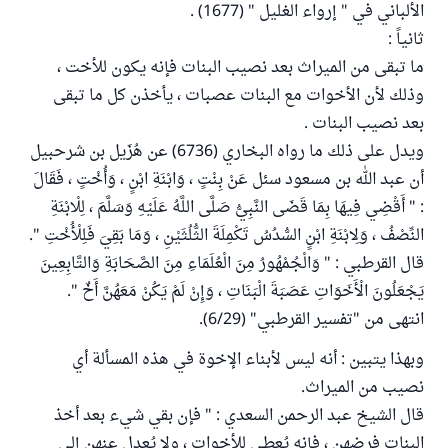
الألباني في " إرواء الغليل " (1677) .
ثانياً :
ما تبقى من الميراث بعد نصيب البنات فإنه يكون للأخت ،
وذلك لأن الأخوات مع البنات عصبات ، يأخذن كل ما تبقى
بعد نصيب البنات .
ويدل على ذلك ما رواه البخاري (6736) عن هُزَيل بن شرحبيل
أن عبد الله بن مسعود سئل عَنْ بِنْتٍ ، وَابْنَةِ ابْنٍ ، وَأُخْتٍ ، فَقَالَ
: " أَقْضِي فِيهَا بِمَا قَضَى النَّبِيُّ صَلَّى اللَّهُ عَلَيْهِ وَسَلَّمَ ، لِلْابْنَةِ
النِّصْفُ ، وَلِابْنَةِ ابْنٍ السُّدُسُ تَكْمِلَةَ الثُّلُثَيْنِ ، وَمَا بَقِيَ فَلِلْأُخْتِ ".
قال القرطبي : " وَالْجُمْهُورُ مِنَ الْعُلَمَاءِ مِنَ الصَّحَابَةِ وَالتَّابِعِينَ
يَجْعَلُونَ الْأَخَوَاتِ عَصَبَةَ الْبَنَاتِ ، وَإِنْ لَمْ يَكُنْ مَعَهُنَّ أَخٌ ".
انتهى من "تفسير القرطبي" (6/29).
وبهذا يتبين : أنه ليس لأبناء الإخوة في هذه المسألة أي
نصيب من الميراث.
قال الشيخ عبد الرحمن السعدي : " فإن بقي شيء بعد أخذ
البنات فرضهن ، فإنه يُعطى للأخوات ، ولا يُعدل عنهن إلى