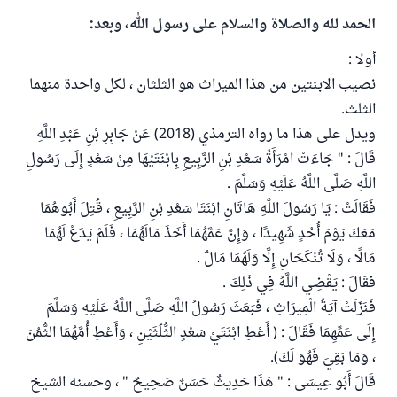
الحمد لله والصلاة والسلام على رسول الله، وبعد:
أولا :
نصيب الابنتين من هذا الميراث هو الثلثان ، لكل واحدة منهما
الثلث.
ويدل على هذا ما رواه الترمذي (2018) عَنْ جَابِرِ بْنِ عَبْدِ اللَّهِ
قَالَ : " جَاءَتْ امْرَأَةُ سَعْدِ بْنِ الرَّبِيعِ بِابْنَتَيْهَا مِنْ سَعْدٍ إِلَى رَسُولِ
اللَّهِ صَلَّى اللَّهُ عَلَيْهِ وَسَلَّمَ .
فَقَالَتْ : يَا رَسُولَ اللَّهِ هَاتَانِ ابْنَتَا سَعْدِ بْنِ الرَّبِيعِ ، قُتِلَ أَبُوهُمَا
مَعَكَ يَوْمَ أُحُدٍ شَهِيدًا ، وَإِنَّ عَمَّهُمَا أَخَذَ مَالَهُمَا ، فَلَمْ يَدَعْ لَهُمَا
مَالًا ، وَلَا تُنْكَحَانِ إِلَّا وَلَهُمَا مَالٌ .
فقَالَ : يَقْضِي اللَّهُ فِي ذَلِكَ .
فَنَزَلَتْ آيَةُ الْمِيرَاثِ ، فَبَعَثَ رَسُولُ اللَّهِ صَلَّى اللَّهُ عَلَيْهِ وَسَلَّمَ
إِلَى عَمِّهِمَا فَقَالَ : ( أَعْطِ ابْنَتَيْ سَعْدٍ الثُّلُثَيْنِ ، وَأَعْطِ أُمَّهُمَا الثُّمُنَ
، وَمَا بَقِيَ فَهُوَ لَكَ).
قَالَ أَبُو عِيسَى : " هَذَا حَدِيثٌ حَسَنٌ صَحِيحٌ " ، وحسنه الشيخ