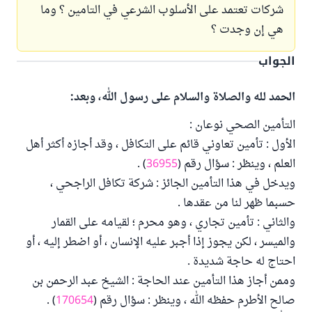
شركات تعتمد على الأسلوب الشرعي في التامين ؟ وما
هي إن وجدت ؟
الجواب
الحمد لله والصلاة والسلام على رسول الله، وبعد:
التأمين الصحي نوعان :
الأول : تأمين تعاوني قائم على التكافل ، وقد أجازه أكثر أهل
العلم ، وينظر : سؤال رقم (
36955
) .
ويدخل في هذا التأمين الجائز : شركة تكافل الراجحي ،
حسبما ظهر لنا من عقدها .
والثاني : تأمين تجاري ، وهو محرم ؛ لقيامه على القمار
والميسر ، لكن يجوز إذا أجبر عليه الإنسان ، أو اضطر إليه ، أو
احتاج له حاجة شديدة .
وممن أجاز هذا التأمين عند الحاجة : الشيخ عبد الرحمن بن
صالح الأطرم حفظه الله ، وينظر : سؤال رقم (
170654
) .