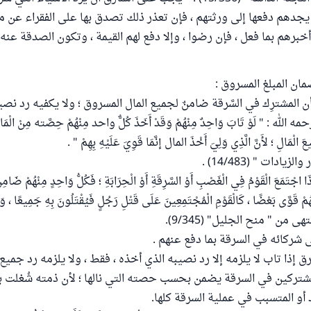
 يجدهم دفعها إلى ورثتهم ، فإن تعذر ذلك تصدق بها على الفقراء عن مال
برهم بما فعل ، فإن رضوا ، وإلا دفع لهم القيمة ، وتكون الصدقة عنه 
مان المبلغ المسروق :
 المشترِك في السَّرقة ضامنٌ لجميع المال المسروق ؛ ولا يكفيه رد نصي
له : " لَوْ تَابَ وَاحِدٌ مِنْهُمْ وَقَدْ أَخَذَ كُلٌّ واحد مِنْهُمْ حِصَّته مِنْ الْمَالِ 
َ الْمَالِ ؛ لأَنَّ الَّذِي وَلِيَ أَخْذَ المال إنَّمَا قَوِيَ عَلَيْهِ بِهِمْ " .
يادات " (14/483) .
اجْتَمَعَ الْقَوْمُ فِي الْغَصْبِ أَوْ السَّرِقَةِ أَوْ الْحِرَابَةِ ؛ فَكُلُّ وَاحِدٍ مِنْهُمْ ضَامِ
ُمْ قَوَّى بَعْضًا ، كَالْقَوْمِ الْمُجْتَمِعِينَ عَلَى قَتْلِ رَجُلٍ فَيُقْتَلُونَ بِهِ جَمِيعًا ، وَإِ
انتهى من " منح الجليل" (9/345).
 شركائه في السرقة بما دفع عنهم .
رق إذا تاب لا يلزمه إلا رد نصيبه الذي أخذه ، فقط ، ولا يلزمه رد جميع ا
شتركين في السرقة يضمن بحسب حصته التي نالها ؛ لأن ذمته شُغلت بم
 أو المتسبب في عملية السرقة كلها.