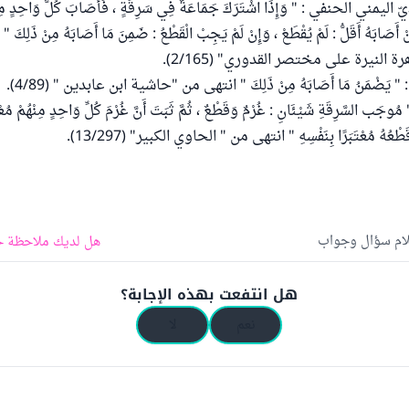
ّ اليمني الحنفي : " وَإِذَا اشْتَرَكَ جَمَاعَةٌ فِي سَرِقَةٍ ، فَأَصَابَ كُلُّ وَاحِدٍ مِنْ
ْ أَصَابَهُ أَقَلُّ : لَمْ يُقْطَعْ ، وَإِنْ لَمْ يَجِبْ الْقَطْعُ : ضَمِنَ مَا أَصَابَهُ مِنْ ذَلِكَ " .
 النيرة على مختصر القدوري" (2/165).
َضْمَنُ مَا أَصَابَهُ مِنْ ذَلِكَ " انتهى من "حاشية ابن عابدين " (4/89).
السَّرِقَةِ شَيْئَانِ : غُرْمٌ وَقَطْعٌ ، ثُمَّ ثَبَتَ أَنَّ غُرْمَ كُلِّ وَاحِدٍ مِنْهُمْ مُعْتَب
طْعُهُ مُعْتَبَرًا بِنَفْسِهِ " انتهى من " الحاوي الكبير" (13/297).
لام سؤال وجواب
هل لديك ملاحظة ح
هل انتفعت بهذه الإجابة؟
نعم
لا