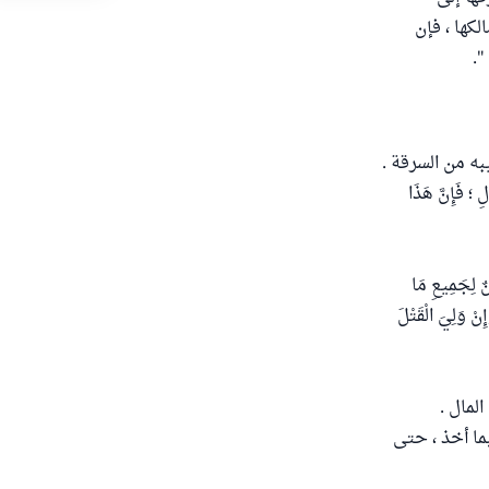
كها ، فإن
".
به من السرقة .
؛ فَإِنَّ هَذَا
نٌ لِجَمِيعِ مَا
نْ وَلِيَ الْقَتْلَ
لمال .
ا أخذ ، حتى