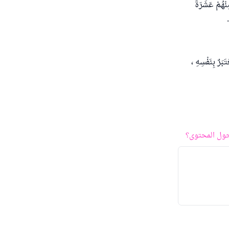
هُمْ عَشَرَةَ
َرٌ بِنَفْسِهِ ،
ول المحتوى؟