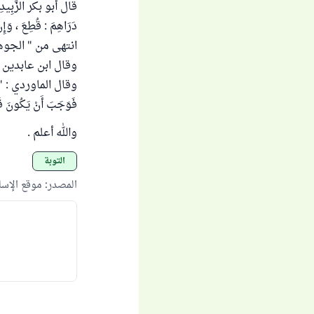
قال أبو بكر الزَّبِيدِي
دَرَاهِمَ : قُطِعَ ، وَإِن
انتهى من " الجوهرة
وقال ابن عابدين : " ي
وقال الماوردي : " مُوجَب 
فَوَجَبَ أَنْ يَكُونَ قَ
والله أعلم .
التوبة
المصدر
:
موقع الإس