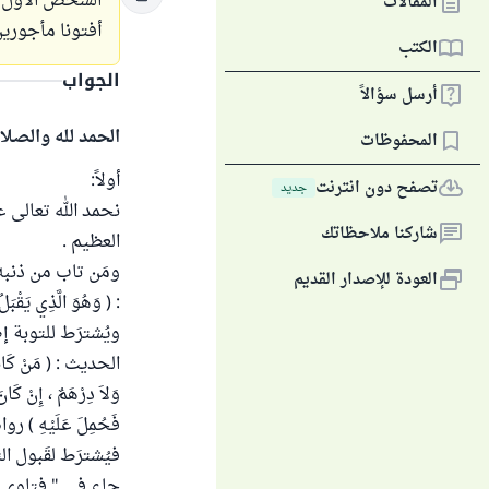
المقالات
أفتونا مأجورين
الكتب
الجواب
أرسل سؤالاً
الحمد لله والصلا
المحفوظات
أولاً:
تصفح دون انترنت
جديد
نحمد الله تعالى ع
شاركنا ملاحظاتك
العظيم .
ومَن تاب من ذنبه 
العودة للإصدار القديم
: ( وَهُوَ الَّذِي يَقْبَلُ
ويُشترَط للتوبة إض
الحديث : ( مَنْ كَانَتْ لَ
وَلاَ دِرْهَمٌ ، إِنْ كَان
فَحُمِلَ عَلَيْهِ ) رواه 
فيُشترَط لقَبول ال