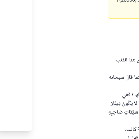
الشخص الأول الذي تاب ودل على مكان المتجر ، هل يرد كامل المبلغ (85) ألفا ، أو يرد (28500) ،
ن هذا الذنب
كما قال سبحانه
ها ؛ ففي
لاَ يَكُونَ دِينَارٌ
ْ سَيِّئَاتِ صَاحِبِهِ
ة كانت.
تي سرقها إلى