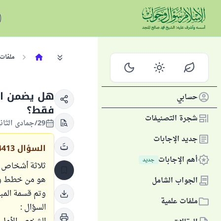
ملفات 
هل يضمن ال
حسابي
فقط؟
شجرة التصنيفات
29/جمادى الثانية/1435 الموافق 29/أبريل/2014
جديد الإجابات
السؤال
4413
أهم الإجابات
جديد
هو من خطط ودل 
الجواب الشامل
وتم قسمة المبلغ ب
ملفات علمية
السؤال :