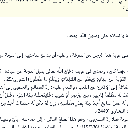
 ؟
ة والسلام على رسول الله، وبعد:
لى توبة هذا الرجل من السرقة ، وعليه أن يدعوَ صاحبَيه إلى التوبة م
مهما كان ، وصدقَ في توبته ؛ فإنَّ الله تعالى يقبل التوبة عن عباده ؛ 
 التَّوْبَةَ عَنْ عِبَادِهِ وَيَعْفُو عَنِ السَّيِّئَاتِ وَيَعْلَمُ مَا تَفْعَلُونَ) الشورى/25 .
افةً إلى الإقلاع عن الذنب ، والندم عليه : ردُّ المظالم والحقوق إلى أهل
هُ مَظْلَمَةٌ لِأَخِيهِ ، مِنْ عِرْضِهِ أَوْ شَيْءٍ ؛ فَلْيَتَحَلَّلْهُ مِنْهُ اليَوْمَ ، قَبْلَ أَنْ 
َ لَهُ عَمَلٌ صَالِحٌ أُخِذَ مِنْهُ بِقَدْرِ مَظْلَمَتِهِ ، وَإِنْ لَمْ تَكُنْ لَهُ حَسَنَاتٌ أُخِذَ مِن
البخاري (2449).
توبة هنا: ردُّ المسروق - وهو هذا المبلغ المالي - إلى صاحبه ، بأيِّ وسيل
جاء في " فتاوى اللجنة الدائمة" (15/336) : " يجب على السارق أن يرد الأشياء ال