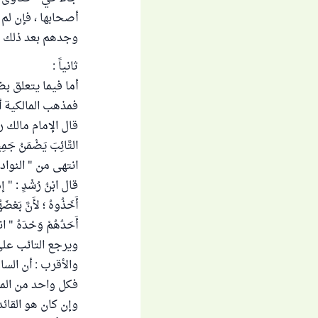
أصحابها ، فإن لم
وجدهم بعد ذلك أخ
ثانياً :
أما فيما يتعلق بض
فمذهب المالكية أن
قال الإمام مالك رحمه ال
التَّائِبَ يَضْمَنُ جَمِيع
انتهى من " النوادر والز
قال ابْنُ رُشْدٍ : " إذَا 
أَخَذُوهُ ؛ لأَنَّ بَعْضَه
أَحَدُهُمْ وَحْدَهُ " 
ويرجع التائب على
والأقرب : أن السا
فكل واحد من الم
وإن كان هو القائد