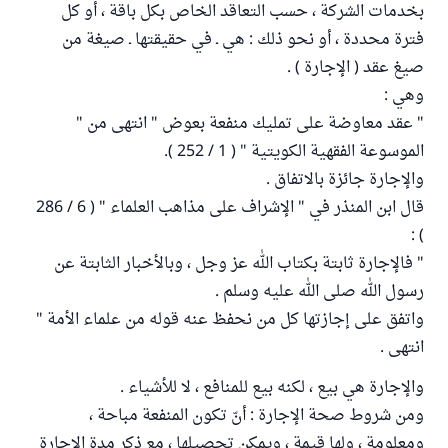
بخدمات الشركة ، حسب التعاقد الخاص بكل باقة ، أو كل
فترة محددة ، أو نحو ذلك : هي ـ في حقيقتها ـ صيغة من
صيغ عقد ( الإجارة ) .
وهي :
" عقد معاوضة على تمليك منفعة بعوض‏ " انتهى من "
الموسوعة الفقهية الكويتية " ( 1 / 252 ).‏
والإجارة جائزة بالاتفاق .
قال ابن المنذر في " الإشراف على مذاهب العلماء " ( 6 / 286
) :
" فالإجارة ثابتة بكتاب الله عز وجل ، وبالأخبار الثابتة عن
رسول الله صلى الله عليه وسلم .
واتفق على إجازتها كل من نحفظ عنه قوله من علماء الأمة "
انتهى .
والإجارة هي بيع ، لكنه بيع للمنافع ، لا للأشياء .
ومن شروط صحة الإجارة : أنّ تكون المنفعة مباحة ،
ومعلومة ، ولها قيمة ، ويمكن تحصيلها ، مع ذكر مدة الإجارة