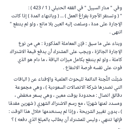
وفي " منار السبيل " في الفقه الحنبلي ( 1 / 423 ) :
" ( وتستقر الأجرة بفراغ العمل ) ... ( وبانتهاء المدة ) إذا كانت
الإجارة على مدة ، وسلمت إليه العين بلا مانع ، ولو لم ينتفع "
انتهى .
وبناء على ما سبق : فإن المعاملة المذكورة : هي من نوع
الإجارة الجائزة ، ويجب على المشترك أن يدفع قيمة الاشتراك
كاملة ، ولو لم ينتفع بكامل ميزات الباقة ، ما دام هو الذي
فوت على نفسه فرصة الانتفاع .
سُئِلَت اللَّجنة الدائمة للبحوث العلمية والإفتاء عن ( الباقات
التي تصدرها شركة الاتصالات السعودية ) ، وهي مجموعة
دقائق اتصال : محدودة بوقت معين ، وهي بسعر مخفض ،
ومسدد ثمنها شهريًا ، مع رسم الاشتراك الشهري ( شهرين مقدمًا
) ، بدون تغيير الشريحة ، وإذا لم يستخدمها خلال هذا الوقت :
فإنها تنتهي ، وليس للمشترك أن يطالب بالمبلغ الذي دفعه ) ؟