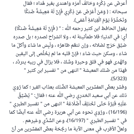
أعرضَ عن ذِكْرِه وخالفَ أمرَه واهتدى بغير هُداه ؛ فقال
سبحانه : ( وَمَنْ أَعْرَضَ عَنْ ذِكْرِي فَإِنَّ لَهُ مَعِيشَةً ضَنكًا
وَنَحْشُرُهُ يَوْمَ الْقِيَامَةِ أَعْمَى).
يقول الحافظ ابن كثير رحمه الله : " ( فَإِنَّ لَهُ مَعِيشَةً ضَنكًا)
أي: في الدنيا؛ فلا طمأنينة له ، ولا انشراح لصدره ؛ بل صدره
ضيِّق حَرَج لضلاله ، وإن تنعَّم ظاهرُه ، ولَبِسَ ما شاء وأكلَ ما
شاء ، وسكنَ حيث شاء ؛ فإنَّ قلبه ما لم يَخْلُص إلى اليقين
والهُدى فهو في قلق وحيرة وشَكّ ، فلا يزال في ريبه يتردَّد ،
فهذا من ضَنَك المعيشة " انتهى من " تفسير ابن كثير "
(5/323).
وفسَّر بعضُ المفسِّرين المعيشة الضَّنْك بعذاب القبر ؛ كما رُويَ
ذلك عن أبي سعيد الخدري رضي الله عنه ؛ فقال: " يُضَيَّقُ
عَلَيْهِ قَبْرُهُ حَتَّى تَخْتَلِفَ أَضْلَاعُهُ " انتهى من " تفسير الطبري "
(16/196) ، ورُوي نحوه عن أبي هريرة رضي الله عنه أيضًا كما
في " تفسير الطبري " (16/197)، وعن السُّدِّي وغيرهم .
ولعلَّ الأقرب في معنى الآية ما رجَّحَهُ بعضُ المفسِّرين من أنَّ