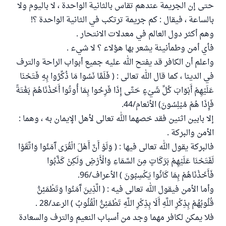
حتى إن الجريمة عندهم تقاس بالثانية الواحدة ، لا باليوم ولا
بالساعة ، فيقال : كم جريمة ترتكب في الثانية الواحدة ؟!
وهم أكثر دول العالم في معدلات الانتحار .
فأي أمن وطمأنينة يشعر بها هؤلاء ؟ لا شيء .
واعلم أن الكافر قد يفتح الله عليه جميع أبواب الراحة والترف
في الدينا ، كما قال الله تعالى : ( فَلَمَّا نَسُوا مَا ذُكِّرُوا بِهِ فَتَحْنَا
عَلَيْهِمْ أَبْوَابَ كُلِّ شَيْءٍ حَتَّى إِذَا فَرِحُوا بِمَا أُوتُوا أَخَذْنَاهُمْ بَغْتَةً
فَإِذَا هُمْ مُبْلِسُونَ) الأنعام/44.
إلا بابين اثنين فقد خصهما الله تعالى لأهل الإيمان به ، وهما :
الأمن والبركة .
فالبركة يقول الله تعالى فيها : ( وَلَوْ أَنَّ أَهْلَ الْقُرَى آَمَنُوا وَاتَّقَوْا
لَفَتَحْنَا عَلَيْهِمْ بَرَكَاتٍ مِنَ السَّمَاءِ وَالْأَرْضِ وَلَكِنْ كَذَّبُوا
فَأَخَذْنَاهُمْ بِمَا كَانُوا يَكْسِبُونَ ) الأعراف/96.
وأما الأمن فيقول الله تعالى فيه : ( الَّذِينَ آَمَنُوا وَتَطْمَئِنُّ
قُلُوبُهُمْ بِذِكْرِ اللَّهِ أَلَا بِذِكْرِ اللَّهِ تَطْمَئِنُّ الْقُلُوبُ ) الرعد/28 .
فلا يمكن لكافر مهما وجد من أسباب النعيم والترف والسعادة