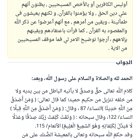
أوليس الكافرين أو بالأخص المسيحيين , يظنون أنهم
علي دين الحق , ولا يؤمنوا بالقرآن, و لكنهم يعيشون فى
طمأنينة ، ويقين من أمرهم , مع أنهم أعرضوا عن ذكر الله
والمقصود به القرآن , كما قرأت باعتقادهم ويقينهم
بإلاههم ، أرجوا توضيح الامر لي فما موقف المسيحيين
من الاية .
الجواب
الحمد لله والصلاة والسلام على رسول الله، وبعد:
كلام الله تعالى حقٌّ وصدقٌ لا يأتيه الباطل من بين يديه ولا
من خلفه تنزيل من حكيم حميد؛ كما قال تعالى: ( وَمَنْ أَصْدَقُ
مِنَ اللَّهِ حَدِيثًا )النساء/ 87 ، وقال: ( وَمَنْ أَصْدَقُ مِنَ اللَّهِ قِيلًا )
النساء/ 122، وقال سبحانه : ( وَتَمَّتْ كَلِمَتُ رَبِّكَ صِدْقًا وَعَدْلًا
لَا مُبَدِّلَ لِكَلِمَاتِهِ وَهُوَ السَّمِيعُ الْعَلِيمُ) الأنعام/ 115.
وقد حكمَ الله سبحانه وتعالى بالمعيشة الضَّنك على مَن