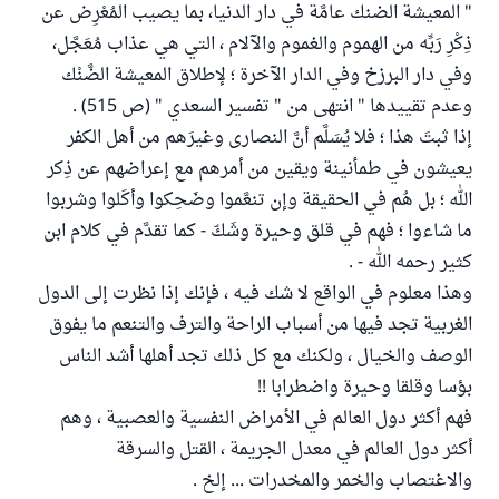
" المعيشة الضنك عامَّة في دار الدنيا، بما يصيب المُعْرِض عن
ذِكْرِ رَبِّه من الهموم والغموم والآلام ، التي هي عذاب مُعَجَّل،
وفي دار البرزخ وفي الدار الآخرة ؛ لإطلاق المعيشة الضَّنْك
وعدم تقييدها " انتهى من " تفسير السعدي " (ص 515) .
إذا ثبتَ هذا ؛ فلا يُسَلَّم أنَّ النصارى وغيرَهم من أهل الكفر
يعيشون في طمأنينة ويقين من أمرهم مع إعراضهم عن ذِكر
الله ؛ بل هُم في الحقيقة وإن تنعَّموا وضَحِكوا وأكَلوا وشربوا
ما شاءوا ؛ فهم في قلق وحيرة وشَكّ - كما تقدَّم في كلام ابن
كثير رحمه الله - .
وهذا معلوم في الواقع لا شك فيه ، فإنك إذا نظرت إلى الدول
الغربية تجد فيها من أسباب الراحة والترف والتنعم ما يفوق
الوصف والخيال ، ولكنك مع كل ذلك تجد أهلها أشد الناس
بؤسا وقلقا وحيرة واضطرابا !!
فهم أكثر دول العالم في الأمراض النفسية والعصبية ، وهم
أكثر دول العالم في معدل الجريمة ، القتل والسرقة
والاغتصاب والخمر والمخدرات ... إلخ .