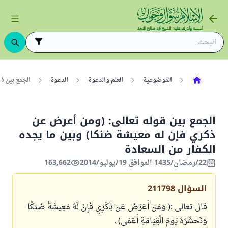
الموضوعية
العلم والدعوة
الدعوة
الجمع بين ق
الجمع بين قوله تعالى: (ومن أعرض عن
ذكري فإن له معيشة ضنكا) وبين ما يجده
الكفار من السعادة
22/رمضان/1435 الموافق 19/يوليو/2014
163,662
السؤال
211798
قال تعالى :( وَمَنْ أَعْرَضَ عَنْ ذِكْرِي فَإِنَّ لَهُ مَعِيشَةً ضَنكًا
وَنَحْشُرُهُ يَوْمَ الْقِيَامَةِ أَعْمَى) .