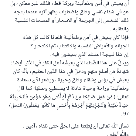
أن يعيش في أمن وطمأنينة وبركة قط ، فذلك غير ممكن ، بل
هو في شقاء نفسي وقلق واضطراب يظهر أثره عندما يتجه
ذلك الشخص إلى الجريمة أو الانتحار أو المصحات النفسية
والعقلية .
فإذا كان يعيش في أمن وطمأنينة فلماذا كانت كل هذه
الجرائم والأمراض النفسية والاكتئاب ثم الانتحار ؟!
إن هذا نتيجة الضنك الذي يعيشون فيه .
ويدلُّ على هذا الضَّنك الذي يعيشُه أهل الكفر في الدُّنيا أيضا :
شهادةُ مَن أسلمَ منهم ودخلَ في هذا الدِّين العظيم ، بأنَّه كان
يعيش في بؤس وشقاء وقلق وحيرة ، ويشعر الآن بسعادة
وطمأنينة وراحة وحياة هادئة لا يستطيع وصفَها؛ كما قال
تعالى: ( مَنْ عَمِلَ صَالِحًا مِنْ ذَكَرٍ أَوْ أُنْثَى وَهُوَ مُؤْمِنٌ فَلَنُحْيِيَنَّهُ
حَيَاةً طَيِّبَةً وَلَنَجْزِيَنَّهُمْ أَجْرَهُمْ بِأَحْسَنِ مَا كَانُوا يَعْمَلُونَ) النحل/
97 .
نسأل الله تعالى أن يُثبِّتنا على الحقِّ حتى نلقاه ، آمين .
والله أعلم .