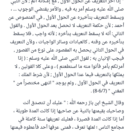
" إذا أخر التعريف عن الحول الأول , مع إمكانه أثم ; لأن النبي
صلى الله عليه وسلم أمر به فيه , والأمر يقتضي الوجوب ... ،
ويسقط التعريف بتأخيره عن الحول الأول , في المنصوص عن
أحمد ; لأن حكمة التعريف لا تحصل بعد الحول الأول . والقول
الثاني: أنه لا يسقط التعريف بتأخره ; لأنه واجب , فلا يسقط
بتأخيره عن وقته , كالعبادات وسائر الواجبات ، ولأن التعريف
في الحول الثاني يحصل به المقصود على نوع من القصور ,
فيجب الإتيان به ; لقول النبي صلى الله عليه وسلم : ( إذا
أمرتكم بأمر فأتوا منه ما استطعتم ) ، وعلى كلا القولين , لا
يملكها بالتعريف فيما عدا الحول الأول ; لأن شرط الملك :
التعريف في الحول الأول , ولم يوجد " انتهى مختصراً من "
المغني " (6/7-8) .
وقال الشيخ ابن باز رحمه الله : " عليك أن تتصدق أنت
وصاحبك بقيمتها بالنية عن صاحبها إذا كانت المدة طويلة ،
أما إذا كانت المدة قصيرة ، فعليك تعريفها سنة كاملة في
مجامع الناس ؛ لعلها تعرف ، فمتى عرفها أحد فأعطوه قيمتها