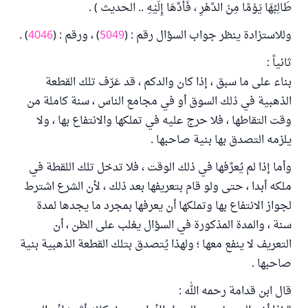
طَالِبُهَا يَوْمًا مِنْ الدَّهْرِ ، فَأَدِّهَا إِلَيْهِ .. الحديث ) .
وللاستزادة ينظر جواب السؤال رقم : (
5049
) ، ورقم : (
4046
) .
ثانياً :
بناء على ما سبق ، إذا كان والدكم ، قد عَرّف تلك القطعة
الذهبية في ذلك السوق أو في مجامع الناس ، سنة كاملة من
وقت التقاطها ، فلا حرج عليه في تملكها والانتفاع بها ، ولا
يلزمه التصدق بها بنية صاحبها .
وأما إذا لم يُعرِّفها في ذلك الوقت ، فلا تدخل تلك اللقطة في
ملكه أبدا ، حتى ولو قام بتعريفها بعد ذلك ، لأن الشرع اشترط
لجواز الانتفاع بها وتملكها أن يعرفها بمجرد ما يجدها لمدة
سنة ، والمدة المذكورة في السؤال يغلب على الظن ، أن
التعريف لا ينفع معها ؛ ولهذا يُتصدق بتلك القطعة الذهبية بنية
صاحبها .
قال ابن قدامة رحمه الله :