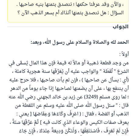
، والآن وقد عرفنا حكمها ؛ نتصدق بثمنها بنيه صاحبها .
السؤال : هل نتصدق بثمنها آنذاك أم بسعر الذهب الآن ؟
الجواب
الحمد لله والصلاة والسلام على رسول الله، وبعد:
أولاً :
من وجد قطعة ذهبية أو مالاً له قيمة فإن هذا المال يُسمَّى في
الشرع " لُقَطَة " والواجب عليه أن يُعَرِّفَها سنة هجرية كاملة ،
(أي : يسأل عن صاحبها ) ، فإن لم يأت صاحبها ، فلا حرج عليه
أن ينتفع بها ، على أن يضمنها لصاحبها إذا جاء يوماً من الدهر
؛ لما روى مسلم (3249) عن زيد بن خالد الجهني رضي الله عنه
قال : " سئل رسول الله صلى الله عليه وسلم عن اللقطة من
الذهب أو الفضة ، فقال : ( اعْرِفْ وِكَاءَهَا وَعِفَاصَهَا [ يعني :
يعرف صفات الكيس والوعاء الذي كانت فيه ] ثُمَّ عَرِّفْهَا سَنَةً ،
فَإِنْ لَمْ تَعْرِفْ ، فَاسْتَنْفِقْهَا ، وَلْتَكُنْ وَدِيعَةً عِنْدَكَ ، فَإِنْ جَاءَ