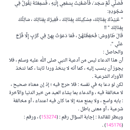
فَصَلِّي ثُمَّ سَجَد َ، فَأَصْغَيْتُ بِسَمْعِي إِلَيْهِ ، فَسَمِعْتُهُ يَقُولُ فِي
سُجُودِهِ:
" عُبَيْدُكَ بِفِنَائِكَ، مِسْكِينُكَ بِفِنَائِكَ ، فَقِيرُكَ بِفِنَائِكَ ، سَائِلُكَ
بِفِنَائِكَ " !!
قَالَ طَاوُوسٌ: فَحَفِظْتُهُنَّ ، فَمَا دَعَوْتُ بِهِنَّ فِي كَرْبٍ إِلَّا فُرِّجَ
عَنِّي ".
والحاصل :
أن هذا الدعاء ليس من أدعية النبي صلى الله عليه وسلم ، فلا
يجوز أن ينسب إليه ، كما أنه لا يتخذ وردا ثابتا ، كما تتخذ
الأوراد الشرعية .
لكن لو دعا به في نفسه : فلا حرج فيه ؛ إذ إن معناه صحيح ،
لا مخالفة فيه ، والدعاء بما يشاء العبد من خير الدنيا والآخرة
: بابه واسع ، ولا يمنع منه إلا ما كان فيه اعتداء ، أو مخالفة
شرعية ، أو معنى باطل .
وينظر للفائدة : إجابة السؤال رقم : (
153274
) ، ورقم :
) .
145176
(