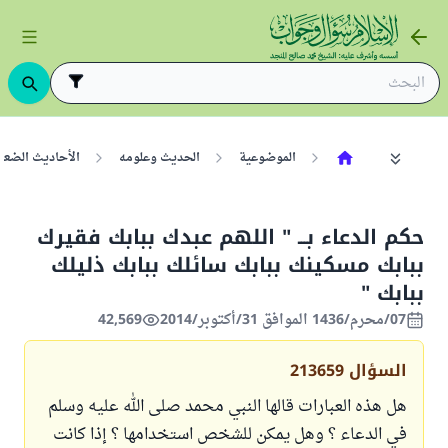
الموضوعية
الحديث وعلومه
الأحاديث الضعي
حكم الدعاء بـــ " اللهم عبدك ببابك فقيرك
ببابك مسكينك ببابك سائلك ببابك ذليلك
ببابك "
07/محرم/1436 الموافق 31/أكتوبر/2014
42,569
السؤال
213659
هل هذه العبارات قالها النبي محمد صلى الله عليه وسلم
في الدعاء ؟ وهل يمكن للشخص استخدامها ؟ إذا كانت