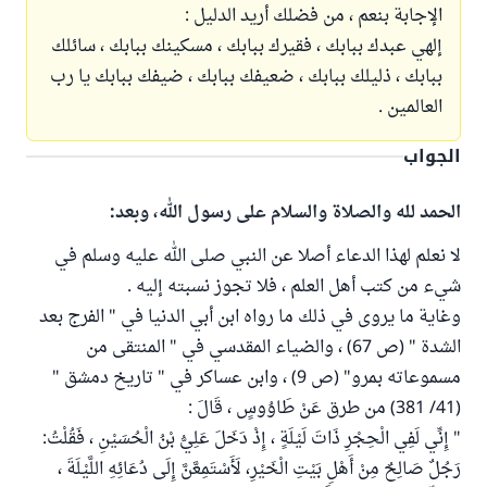
الإجابة بنعم ، من فضلك أريد الدليل :
إلهي عبدك ببابك ، فقيرك ببابك ، مسكينك ببابك ، سائلك
ببابك ، ذليلك ببابك ، ضعيفك ببابك ، ضيفك ببابك يا رب
العالمين .
الجواب
الحمد لله والصلاة والسلام على رسول الله، وبعد:
لا نعلم لهذا الدعاء أصلا عن النبي صلى الله عليه وسلم في
شيء من كتب أهل العلم ، فلا تجوز نسبته إليه .
وغاية ما يروى في ذلك ما رواه ابن أبي الدنيا في " الفرج بعد
الشدة " (ص 67) ، والضياء المقدسي في " المنتقى من
مسموعاته بمرو" (ص 9) ، وابن عساكر في " تاريخ دمشق "
(41/ 381) من طرق عَنْ طَاوُوسٍ ، قَالَ :
" إِنِّي لَفِي الْحِجْرِ ذَاتَ لَيْلَةٍ ، إِذْ دَخَلَ عَلِيُّ بْنُ الْحُسَيْنِ ، فَقُلْتُ:
رَجُلٌ صَالِحٌ مِنْ أَهْلِ بَيْتِ الْخَيْرِ، لَأَسْتَمِعَّنَّ إِلَى دُعَائِهِ اللَّيْلَةَ ،