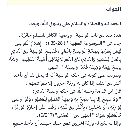
الجواب
الحمد لله والصلاة والسلام على رسول الله، وبعد:
هذه تعد من باب الوصية ، ووصية الكافر للمسلم جائزة .
جاء في " الموسوعة الفقهية " ( 35/28 ) : " إِسْلامُ الْمُوصِي
لَيْسَ بِشَرْطٍ لِصِحَّةِ الْوَصِيَّةِ بِاتِّفَاقٍ ، فَتَصِحُّ الْوَصِيَّةُ مِنَ الْكَافِرِ
بِالْمَالِ لِلْمُسْلِمِ وَالْكَافِرِ، لأَنَّ الْكُفْرَ لا يُنَافِي أَهْلِيَّةَ التَّمْلِيكِ ، وَلأَنَّهُ
يَصِحُّ بَيْعُهُ وَهِبَتُهُ فَكَذَا وَصِيَّتُهُ " . انتهى
ويترتب على كونه في حكم الوصية أنه لا يحل لك أن تأخذ
أكثر من الثلث إذا كان له ورثة آخرون إلا بموافقتهم .
قال ابن قدامة رحمه الله في حكم وصية الكافر :
" وَلا تَصِحُّ إلا بِمَا تَصِحُّ بِهِ وَصِيَّةُ الْمُسْلِمِ لِلْمُسْلِمِ ، وَلَوْ أَوْصَى
لِوَارِثِهِ ، أَوْ لأَجْنَبِيٍّ ، بِأَكْثَرَ مِنْ ثُلُثِهِ ، وَقَفَ عَلَى إجَازَةِ الْوَرَثَةِ ،
كَالْمُسْلِمِ سَوَاءٌ " انتهى من " المغني" (6/217) .
وإذا لم يكن له ورثة آخرون فمن حقك حينئذ أن تأخذ جميع