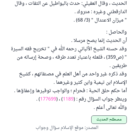
الحديث ، وقال العقيلي: حدث بالبواطيل عن الثقات ، وقال
الدارقطني وغيره : متروك .
" ميزان الاعتدال " (3/ 68) .
والحاصل :
أن الحديث إنما يصح مرسلا .
وقد حسنه الشيخ الألباني رحمه الله في " تخريج فقه السيرة
" (ص359) ، فلعله باعتبار تعدد طرقه ، وصحة إرساله من
طريقين .
وقد ذكره غير واحد من أهل العلم في مصنفاتهم ، كشيخ
الإسلام ابن تيمية وابن كثير وغيرهما .
أما حكم حلق الحية : فحرام ؛ والواجب توفيرها وإعفاؤها .
وينظر جواب السؤال رقم : (
1189
) ، (
177699
) .
والله تعالى أعلم .
مصطلح الحديث
المصدر
:
موقع الإسلام سؤال وجواب