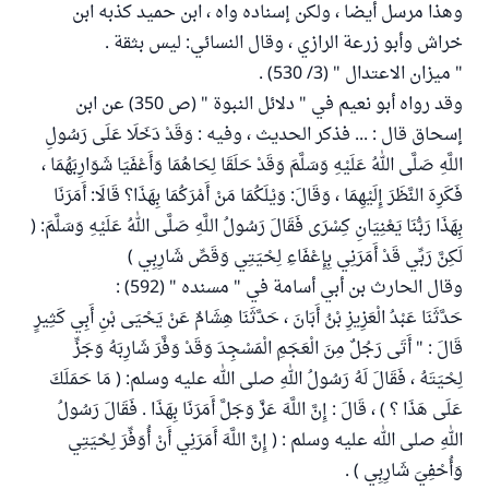
وهذا مرسل أيضا ، ولكن إسناده واه ، ابن حميد كذبه ابن
خراش وأبو زرعة الرازي ، وقال النسائي: ليس بثقة .
" ميزان الاعتدال " (3/ 530) .
وقد رواه أبو نعيم في " دلائل النبوة " (ص 350) عن ابن
إسحاق قال : ... فذكر الحديث ، وفيه : وَقَدْ دَخَلَا عَلَى رَسُولِ
اللَّهِ صَلَّى اللهُ عَلَيْهِ وَسَلَّمَ وَقَدْ حَلَقَا لِحَاهُمَا وَأَعْفَيَا شَوَارِبَهُمَا ،
فَكَرِهَ النَّظَرَ إِلَيْهِمَا ، وَقَالَ: وَيْلَكُمَا مَنْ أَمْرَكُمَا بِهَذَا؟ قَالَا: أَمَرَنَا
بِهَذَا رَبُّنَا يَعْنِيَانِ كِسْرَى فَقَالَ رَسُولُ اللَّهِ صَلَّى اللهُ عَلَيْهِ وَسَلَّمَ: (
لَكِنَّ رَبِّي قَدْ أَمَرَنِي بِإِعْفَاءِ لِحْيَتِي وَقَصِّ شَارِبِي )
وقال الحارث بن أبي أسامة في " مسنده " (592) :
حَدَّثَنَا عَبْدُ الْعَزِيزِ بْنُ أَبَانَ ، حَدَّثَنَا هِشَامٌ عَنْ يَحْيَى بْنِ أَبِي كَثِيرٍ
قَالَ : " أَتَى رَجُلٌ مِنَ الْعَجَمِ الْمَسْجِدَ وَقَدْ وَفَّرَ شَارِبَهُ وَجَزِّ
لِحْيَتَهُ ، فَقَالَ لَهُ رَسُولُ اللهِ صلى الله عليه وسلم: ( مَا حَمَلَكَ
عَلَى هَذَا ؟ ) ، قَالَ : إِنَّ اللَّهَ عَزَّ وَجَلَّ أَمَرَنَا بِهَذَا . فَقَالَ رَسُولُ
اللهِ صلى الله عليه وسلم : ( إِنَّ اللَّهَ أَمَرَنِي أَنْ أُوَفِّرَ لِحْيَتِي
وَأُحْفِيَ شَارِبِي ) .