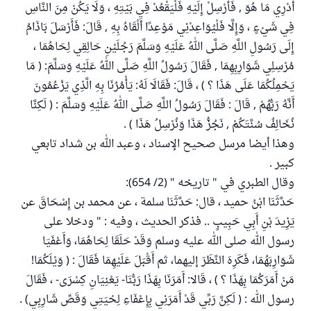
أَدْرِي مَا هُوَ , فَأَرْسِلْ إِلَيْهِ فَلْيَقْعُدْ فِي بَيْتِهِ ، وَلَا يَكُنْ مِنَ النَّاسِ
فِي شَيْءٍ ، وَإِلَّا فَلْيُوَاعِدْنِي مَوْعِدًا أَلْقَاهُ بِهِ , قَالَ: فَأَرْسَلَ بَاذَامُ
إِلَى رَسُولِ اللَّهِ صَلَّى اللهُ عَلَيْهِ وَسَلَّمَ رَجُلَيْنِ حَالِقِي لِحَاهُمَا ،
مُرْسِلِي شَوَارِبِهِمَا , فَقَالَ رَسُولُ اللَّهِ صَلَّى اللهُ عَلَيْهِ وَسَلَّمَ: ( مَا
يَحْمِلُكُمَا عَلَى هَذَا ؟ ) ، قَالَ: فَقَالَا لَهُ: يَأْمُرُنَا بِهِ الَّذِي يَزْعُمُونَ
أَنَّهُ رَبُّهُمْ , قَالَ : فَقَالَ رَسُولُ اللَّهِ صَلَّى اللهُ عَلَيْهِ وَسَلَّمَ : ( لَكِنَّا
نُخَالِفُ سُنَّتَكُمْ , نَجُزُّ هَذَا وَنُرْسِلُ هَذَا ) .
وهذا أيضا مرسل صحيح الإسناد ، وعبد الله بن شداد تابعي
كبير .
وقال الطبري في " تاريخه " (2/ 654):
حَدَّثَنَا ابْنُ حميد ، قال: حَدَّثَنَا سلمة ، عن محمد بن إِسْحَاقَ عن
يَزِيدَ بْنِ أَبِي حَبِيبٍ .. فذكر الحديث ، وفيه : " ودخلا على
رسول الله صلى الله عليه وسلم وَقَدْ حَلَقَا لِحَاهُمَا، وَأَعْفَيَا
شَوَارِبَهُمَا، فَكَرِهَ النَّظَرَ إليهما، ثم أَقْبَلَ عَلَيْهِمَا فَقَالَ : ( وَيْلَكُمَا!
مَنْ أَمَرَكُمَا بِهَذَا ؟ ) ، قَالا: أَمَرَنَا بِهَذَا رَبُّنَا- يَعْنِيَانِ كِسْرَى- ، فَقَالَ
رسول الله : ( لَكِنَّ رَبِّي قَدْ أَمَرَنِي بِإِعْفَاءِ لِحْيَتِي وَقَصِّ شَارِبِي) .