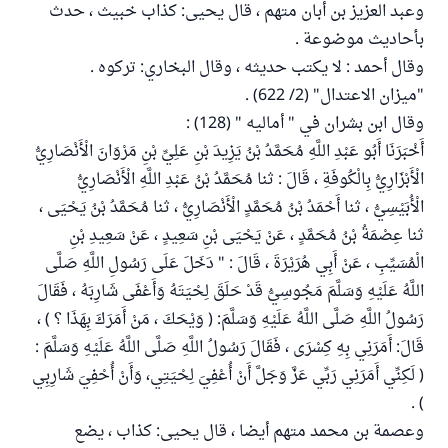
وعبد العزيز بن أبان متهم ، قال يحيى: كذاب خبيث ، حدث
بأحاديث موضوعة .
وقال أحمد : لا يكتب حديثه ، وقال البخاري: تركوه .
"ميزان الاعتدال" (2/ 622) .
وقال ابن بشران في " أماليه " (128) :
أَخْبَرَنَا أَبُو عَبْدِ اللَّهِ مُحَمَّدُ بْنُ يَزِيدَ بْنِ عَلِيِّ بْنِ مَرْوَانَ الْأَنْصَارِيُّ
الْأَبْزَارِيُّ بِالْكُوفَةِ ، قَالَ : ثنا مُحَمَّدُ بْنُ عَبْدِ اللَّهِ الْأَنْصَارِيُّ
الْأُبَيْسِيُّ ، ثنا أَحْمَدُ بْنُ مُحَمَّدٍ الْأَنْصَارِيُّ ، ثنا مُحَمَّدُ بْنُ يَحْيَى ،
ثنا عِصْمَةُ بْنُ مُحَمَّدٍ ، عَنْ يَحْيَى بْنِ سَعِيدٍ ، عَنْ سَعِيدِ بْنِ
الْمُسَيِّبِ ، عَنْ أَبِي هُرَيْرَةَ ، قَالَ : " دَخَلَ عَلَى رَسُولِ اللَّهِ صَلَّى
اللَّهُ عَلَيْهِ وَسَلَّمَ مَجُوسِيُّ قَدْ حَلَقَ لِحْيَتَهُ وَأَعْفَى شَارِبَهُ ، فَقَالَ
رَسُولُ اللَّهِ صَلَّى اللَّهُ عَلَيْهِ وَسَلَّمَ: ( وَيْحَكَ ، مَنْ أَمَرَكَ بِهَذَا ؟ ) ،
قَالَ: أَمَرَنِي بِهِ كِسْرَى ، فَقَالَ رَسُولُ اللَّهِ صَلَّى اللَّهُ عَلَيْهِ وَسَلَّمَ :
( لَكِنِّي أَمَرَنِي رَبِّي عَزَّ وَجَلَّ أَنْ أُعْفِيَ لِحْيَتِي، وَأَنْ أُحْفِيَ شَارِبِي
) .
وعصمة بن محمد متهم أيضا ، قال يحيى: كذاب ، يضع