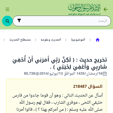
الموضوعية
الحديث وعلومه
مصطلح الحديث
تخريج حديث : ( لَكِنَّ رَبِّي أَمَرَنِي أَنْ أُحْفِيَ
شَارِبِي وَأُعْفِيَ لِحْيَتِي ) .
16/رمضان/1435 الموافق 13/يوليو/2014
80,738
السؤال
218487
أسأل عن الحديث التالي : وهو أن قوما جاءوا من فارس
حليقي اللحى ، موفري الشارب ، فقال لهم رسول الله
صلى الله عليه وسلم : ( من أمركم بهذا ؟ ) ، قالوا أمرنا