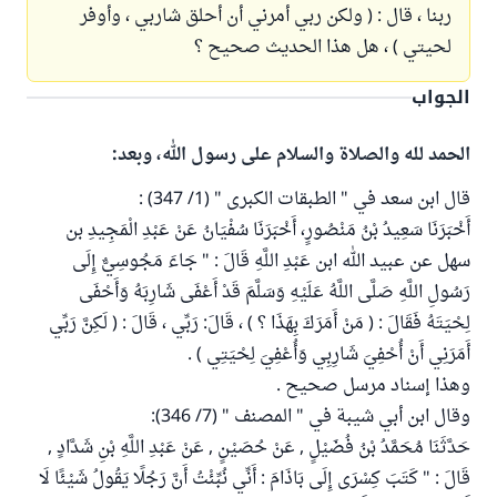
ربنا ، قال : ( ولكن ربي أمرني أن أحلق شاربي ، وأوفر
لحيتي ) ، هل هذا الحديث صحيح ؟
الجواب
الحمد لله والصلاة والسلام على رسول الله، وبعد:
قال ابن سعد في " الطبقات الكبرى " (1/ 347) :
أَخْبَرَنَا سَعِيدُ بْنُ مَنْصُورٍ، أَخْبَرَنَا سُفْيَانُ عَنْ عَبْدِ الْمَجِيدِ بن
سهل عن عبيد الله ابن عَبْدِ اللَّهِ قَالَ : " جَاءَ مَجُوسِيٌّ إِلَى
رَسُولِ اللَّهِ صَلَّى اللَّهُ عَلَيْهِ وَسَلَّمَ قَدْ أَعْفَى شَارِبَهُ وَأَحْفَى
لِحْيَتَهُ فَقَالَ : ( مَنْ أَمَرَكَ بِهَذَا ؟ ) ، قَالَ: رَبِّي ، قَالَ : ( لَكِنَّ رَبِّي
أَمَرَنِي أَنْ أُحْفِيَ شَارِبِي وَأُعْفِيَ لِحْيَتِي ) .
وهذا إسناد مرسل صحيح .
وقال ابن أبي شيبة في " المصنف " (7/ 346):
حَدَّثَنَا مُحَمَّدُ بْنُ فُضَيْلٍ , عَنْ حُصَيْنٍ , عَنْ عَبْدِ اللَّهِ بْنِ شَدَّادٍ ,
قَالَ : " كَتَبَ كِسْرَى إِلَى بَاذَامَ : أَنِّي نُبِّئْتُ أَنَّ رَجُلًا يَقُولُ شَيْئًا لَا