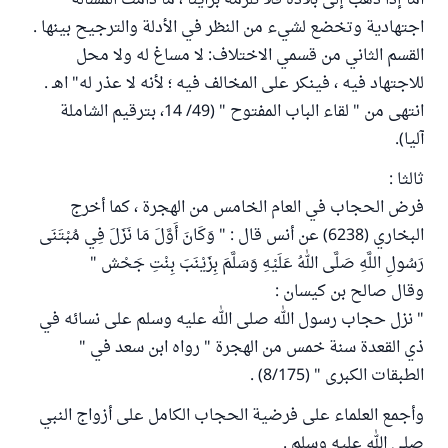
أما إذا ذهب إلى بلاده فلا نلزمه برأينا ، ما دامت المسألة
اجتهادية وتخضع لشيء من النظر في الأدلة والترجيح بينها .
القسم الثاني من قسمي الاختلاف: لا مساغ له ولا محل
للاجتهاد فيه ، فينكر على المخالف فيه ؛ لأنه لا عذر له" اهـ .
انتهى من " لقاء الباب المفتوح " (49/ 14، بترقيم الشاملة
آليا).
ثالثا :
فرض الحجاب في العام الخامس من الهجرة ، كما أخرج
البخاري (6238) عن أنس قال : " وَكَانَ أَوَّلَ مَا نَزَلَ فِي مُبْتَنَى
رَسُولِ اللَّهِ صَلَّى اللهُ عَلَيْهِ وَسَلَّمَ بِزَيْنَبَ بِنْتِ جَحْش "
وقال صالح بن كيسان :
" نزل حجاب رسول الله صلى الله عليه وسلم على نسائه في
ذي القعدة سنة خمس من الهجرة " رواه ابن سعد في "
الطبقات الكبرى " (8/175) .
وأجمع العلماء على فرضية الحجاب الكامل على أزواج النبي
صلى الله عليه وسلم .