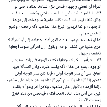
فمثلاً : عندنا هنا في المملكة العربية السعودية أنه يجب على
المرأة أن تغطي وجهها ، فنحن نلزم نساءنا بذلك ، حتى لو
قالت لنا امرأة : أنا سأتبع المذهب الفلاني وكشف الوجه فيه
جائز، قلنا : ليس لكِ ذلك ؛ لأنكِ عامية ما وصلتِ إلى درجة
الاجتهاد ، وإنما تريدين اتباع هذا المذهب لأنه رخصة ، وتتبع
الرخص حرام .
أما لو ذهب عالم من العلماء الذي أداه اجتهاده إلى أن المرأة لا
حرج عليها في كشف الوجه، ويقول : إن امرأتي سوف أجعلها
تكشف وجهها .
قلنا : لا بأس ، لكن لا يجعلها تكشف الوجه في بلاد يسترون
الوجوه ، يمنع من هذا ؛ لأنه يفسد غيره ، ولأن المسألة فيها
اتفاق على أن ستر الوجه أولى ، فإذا كان ستر الوجه أولى
فنحن إذا ألزمناه بذلك لم نكن ألزمناه بما هو حرام على مذهبه
، إنما ألزمناه بالأولى على مذهبه ، ولأمر آخر وهو ألا يقلده
غيره من أهل هذه البلاد المحافظة ، فيحصل من ذلك تفرق
وتفتيت للكلمة .