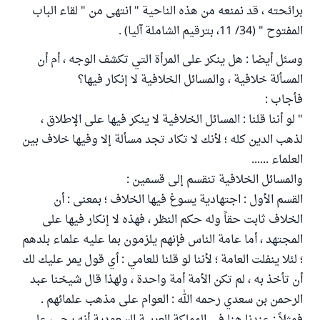
برائحته ، قد نمنعه من هذه الناحية " انتهى من " لقاء الباب
المفتوح " (34/ 11، بترقيم الشاملة آليا) .
وسئل أيضا : هل ينكر على المرأة التي تكشف الوجه ، أم أن
المسألة خلافية ، والمسائل الخلافية لا إنكار فيها؟
فأجاب :
" لو أننا قلنا : المسائل الخلافية لا ينكر فيها على الإطلاق ،
لذهب الدين كله ؛ لأنك لا تكاد تجد مسألة إلا وفيها خلاف بين
العلماء ......
والمسائل الخلافية تنقسم إلى قسمين :
القسم الأول : اجتهادية يسوغ فيها الخلاف ؛ بمعنى : أن
الخلاف ثابت حقاً وله حكم النظر ، فهذه لا إنكار فيها على
المجتهد ، أما عامة الناس فإنهم يلزمون بما عليه علماء بلدهم
؛ لئلا ينفلت العامة ؛ لأننا لو قلنا للعامي : أي قول يمر عليك لك
أن تأخذ به ، لم تكن الأمة أمة واحدة ، ولهذا قال شيخنا عبد
الرحمن بن سعدي رحمه الله : العوام على مذهب علمائهم .