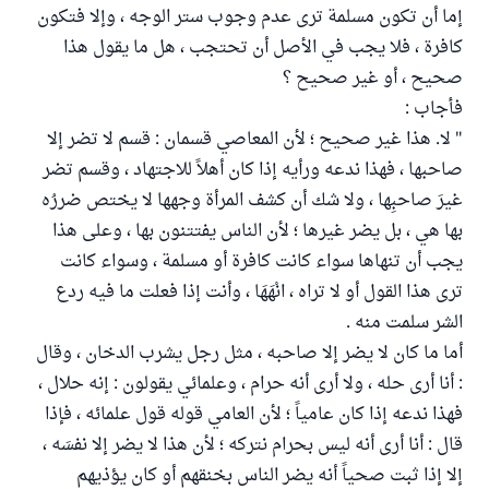
إما أن تكون مسلمة ترى عدم وجوب ستر الوجه ، وإلا فتكون
كافرة ، فلا يجب في الأصل أن تحتجب ، هل ما يقول هذا
صحيح ، أو غير صحيح ؟
فأجاب :
" لا. هذا غير صحيح ؛ لأن المعاصي قسمان : قسم لا تضر إلا
صاحبها ، فهذا ندعه ورأيه إذا كان أهلاً للاجتهاد ، وقسم تضر
غيرَ صاحبِها ، ولا شك أن كشف المرأة وجهها لا يختص ضررُه
بها هي ، بل يضر غيرها ؛ لأن الناس يفتتنون بها ، وعلى هذا
يجب أن تنهاها سواء كانت كافرة أو مسلمة ، وسواء كانت
ترى هذا القول أو لا تراه ، انْهَهَا ، وأنت إذا فعلت ما فيه ردع
الشر سلمت منه .
أما ما كان لا يضر إلا صاحبه ، مثل رجل يشرب الدخان ، وقال
: أنا أرى حله ، ولا أرى أنه حرام ، وعلمائي يقولون : إنه حلال ،
فهذا ندعه إذا كان عامياً ؛ لأن العامي قوله قول علمائه ، فإذا
قال : أنا أرى أنه ليس بحرام نتركه ؛ لأن هذا لا يضر إلا نفسَه ،
إلا إذا ثبت صحياً أنه يضر الناس بخنقهم أو كان يؤذيهم