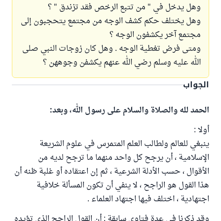
وهل يدخل في " من تتبع الرخص فقد تزندق " ؟
وهل يختلف حكم كشف الوجه من مجتمع يتحجبون إلى
مجتمع آخر يكشفون الوجه ؟
ومتى فرض تغطية الوجه . وهل كان زوجات النبي صلى
الله عليه وسلم رضي الله عنهم يكشفن وجوههن ؟
الجواب
الحمد لله والصلاة والسلام على رسول الله، وبعد:
أولا :
ينبغي للعالم ولطالب العلم المتمرس في علوم الشريعة
الإسلامية ، أن يرجح كل واحد منهما ما ترجح لديه من
الأقوال ، حسب الأدلة الشرعية ، ثم إن اعتقاده أو غلبة ظنه أن
هذا القول هو الراجح ، لا ينفي أن تكون المسألة خلافية
اجتهادية ، اختلف فيها اجتهاد العلماء .
وقد ذكرنا في عدة فتاوى سابقة : أن القول الراجح الذي تؤيده