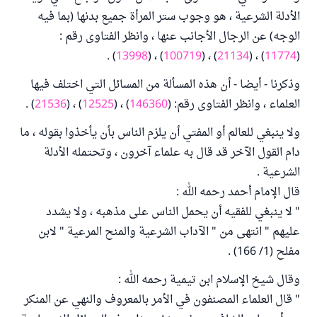
الأدلة الشرعية ، هو وجوب ستر المرأة جميع بدنها (بما فيه
الوجه) عن الرجال الأجانب عنها ، وانظر الفتاوى رقم :
) .
13998
) ، (
100719
) ، (
21134
) ، (
11774
(
وذكرنا - أيضا - أن هذه المسألة من المسائل التي اختلف فيها
العلماء ، وانظر الفتاوى رقم: (
146360
) ، (
12525
) ، (
21536
) .
ولا ينبغي للعالم أو المفتي أن يلزم الناس بأن يأخذوا بقوله ، ما
دام القول الآخر قد قال به علماء آخرون ، وتحتمله الأدلة
الشرعية .
قال الإمام أحمد رحمه الله :
" لا ينبغي للفقيه أن يحمل الناس على مذهبه ، ولا يشدد
عليهم " انتهى من " الآداب الشرعية والمنح المرعية " لابن
مفلح (1/ 166) .
وقال شيخ الإسلام ابن تيمية رحمه الله :
" قال العلماء المصنفون في الأمر بالمعروف والنهي عن المنكر