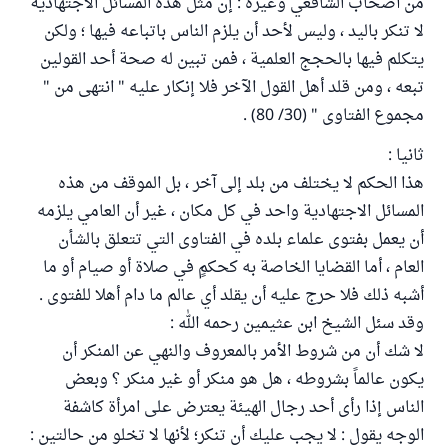
من أصحاب الشافعي وغيره : إن مثل هذه المسائل الاجتهادية
لا تنكر باليد ، وليس لأحد أن يلزم الناس باتباعه فيها ؛ ولكن
يتكلم فيها بالحجج العلمية ، فمن تبين له صحة أحد القولين
تبعه ، ومن قلد أهل القول الآخر فلا إنكار عليه " انتهى من "
مجموع الفتاوى " (30/ 80) .
ثانيا :
هذا الحكم لا يختلف من بلد إلى آخر ، بل الموقف من هذه
المسائل الاجتهادية واحد في كل مكان ، غير أن العامي يلزمه
أن يعمل بفتوى علماء بلده في الفتاوى التي تتعلق بالشأن
العام ، أما القضايا الخاصة به كحكمٍ في صلاة أو صيام أو ما
أشبه ذلك فلا حرج عليه أن يقلد أي عالم ما دام أهلا للفتوى .
وقد سئل الشيخ ابن عثيمين رحمه الله :
لا شك أن من شروط الأمر بالمعروف والنهي عن المنكر أن
يكون عالماً بشروطه ، هل هو منكر أو غير منكر ؟ وبعض
الناس إذا رأى أحد رجال الهيئة يعترض على امرأة كاشفة
الوجه يقول : لا يجب عليك أن تنكر؛ لأنها لا تخلو من حالتين :