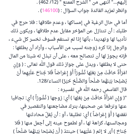
إليهم..." انتهى من " الشرح الممتع " (12/ 462) .
وانظر لمزيد الفائدة جواب السؤال : (
146100
) .
أما في حال الرغبة في إمساكها ، وعدم طلاقها : فلا حرج في
طلبك : أن تتنازل عن المؤخر مقابل عدم طلاقها ، ويكون ذلك
تأديبا لها وتهديدا ، بأنها إذا لم تستقم فسوف تخسر كل شيء ،
والرجل إذا كره زوجته لسبب من الأسباب ، وأراد أن يطلقها :
فإنه يجوز لها أن تتصالح معه ، على أن تبذل له شيئا من المال
حتى لا يطلقها ، ويدل على جواز ذلك قول الله تعالى : ( وَإِنِ
امْرَأَةٌ خافَتْ مِنْ بَعْلِها نُشُوزاً أَوْ إِعْراضاً فَلا جُناحَ عَلَيْهِما أَنْ
يُصْلِحا بَيْنَهُما صُلْحاً وَالصُّلْحُ خَيْرٌ) النساء/128.
قال القاسمي رحمه الله في تفسيره :
"( وَإِنِ امْرَأَةٌ خافَتْ مِنْ بَعْلِها ) أي: زوجها ( نُشُوزاً ) أي: تجافيا
عنها وترفعا عن صحبتها، بترك مضاجعتها والتقصير في
نفقتها ( أَوْ إِعْراضاً ) أي: تطليقا ، أو : أن يُقلّ محادثتها
ومجالستها، كراهة لها ، أو لطموح عينه إلى أجمل منها ( فَلا
جُناحَ ) أي لا إثم ( عَلَيْهِما ) حينئذ ( أَنْ يُصْلِحا بَيْنَهُما صُلْحاً )