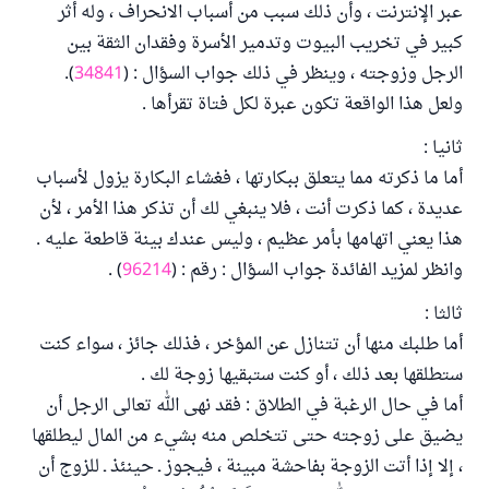
عبر الإنترنت ، وأن ذلك سبب من أسباب الانحراف ، وله أثر
كبير في تخريب البيوت وتدمير الأسرة وفقدان الثقة بين
الرجل وزوجته ، وينظر في ذلك جواب السؤال : (
34841
).
ولعل هذا الواقعة تكون عبرة لكل فتاة تقرأها .
ثانيا :
أما ما ذكرته مما يتعلق ببكارتها ، فغشاء البكارة يزول لأسباب
عديدة ، كما ذكرت أنت ، فلا ينبغي لك أن تذكر هذا الأمر ، لأن
هذا يعني اتهامها بأمر عظيم ، وليس عندك بينة قاطعة عليه .
وانظر لمزيد الفائدة جواب السؤال : رقم : (
96214
) .
ثالثا :
أما طلبك منها أن تتنازل عن المؤخر ، فذلك جائز ، سواء كنت
ستطلقها بعد ذلك ، أو كنت ستبقيها زوجة لك .
أما في حال الرغبة في الطلاق : فقد نهى الله تعالى الرجل أن
يضيق على زوجته حتى تتخلص منه بشيء من المال ليطلقها
، إلا إذا أتت الزوجة بفاحشة مبينة ، فيجوز ـ حينئذ ـ للزوج أن