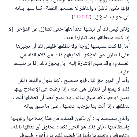
إذا نصحت زوجك بترك محادثة الرجال ، ولم تستجب لك :
فإنها تكون ناشزا ، والناشز لا تستحق النفقة ، كما سبق بيانه
في جواب السؤال : (
112002
).
ولكن ليس لك أن تبقيها عند أهلها حتى تتنازل عن المؤخر ، إلا
إذا كنت ستطلقها بعد تنازلها عنه .
أما إذا كنت ستبقيها زوجة ولا تطلقها فليس لك أن تجبرها
على التنازل عن المؤخر ، كما يفهم ذلك من كلام القاسمي
المتقدم ، وقد سبق الإشارة إليه ؛ بل يجوز ذلك إذا تراضيتما
عليه .
وأما أن المهر حق لها ، فهو صحيح ، كما يقول والدها ؛ لكن
ذلك لا يمنع أن تتنازل هي عنه ، إذا رغبت في الإصلاح بينها
وبين زوجها ، كما سبق بيانه . ولا يمنع أيضا أن تعضلها أنت ،
لتطلقها ، إذا أتت بما يوجب عضلها ، على ما سبق بيانه .
والذي ننصحك به : أن يكون قصدك من هذا إصلاحها وتوبتها
واستقامتها ، فإن ذلك هو الخير لكما ؛ فحاول أن تعظها بالله ،
وتخوفها ، وتهددها بأنها إذا فعلت ذلك مرة أخرى فسوف