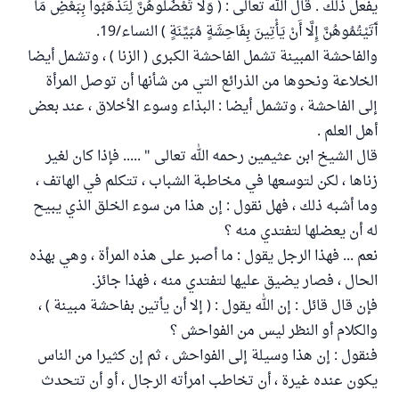
يفعل ذلك . قال الله تعالى : ( وَلَا تَعْضُلُوهُنَّ لِتَذْهَبُوا بِبَعْضِ مَا
آَتَيْتُمُوهُنَّ إِلَّا أَنْ يَأْتِينَ بِفَاحِشَةٍ مُبَيِّنَةٍ ) النساء/19.
والفاحشة المبينة تشمل الفاحشة الكبرى ( الزنا ) ، وتشمل أيضا
الخلاعة ونحوها من الذرائع التي من شأنها أن توصل المرأة
إلى الفاحشة ، وتشمل أيضا : البذاء وسوء الأخلاق ، عند بعض
أهل العلم .
قال الشيخ ابن عثيمين رحمه الله تعالى " ..... فإذا كان لغير
زناها ، لكن لتوسعها في مخاطبة الشباب ، تتكلم في الهاتف ،
وما أشبه ذلك ، فهل نقول : إن هذا من سوء الخلق الذي يبيح
له أن يعضلها لتفتدي منه ؟
نعم ... فهذا الرجل يقول : ما أصبر على هذه المرأة ، وهي بهذه
الحال ، فصار يضيق عليها لتفتدي منه ، فهذا جائز.
فإن قال قائل : إن الله يقول : ( إلا أن يأتين بفاحشة مبينة ) ،
والكلام أو النظر ليس من الفواحش ؟
فنقول : إن هذا وسيلة إلى الفواحش ، ثم إن كثيرا من الناس
يكون عنده غيرة ، أن تخاطب امرأته الرجال ، أو أن تتحدث