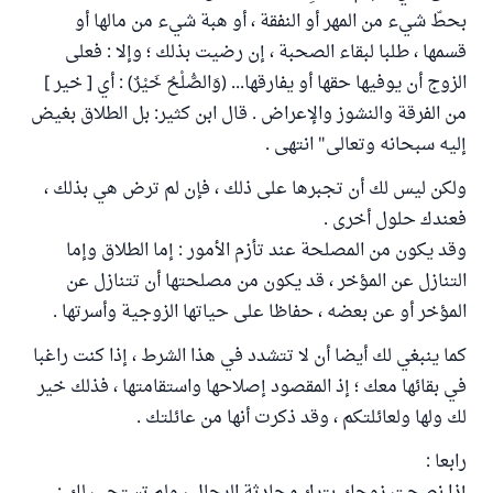
بحطّ شيء من المهر أو النفقة ، أو هبة شيء من مالها أو
قسمها ، طلبا لبقاء الصحبة ، إن رضيت بذلك ؛ وإلا : فعلى
الزوج أن يوفيها حقها أو يفارقها... (وَالصُّلْحُ خَيْرٌ) : أي [ خير ]
من الفرقة والنشوز والإعراض . قال ابن كثير: بل الطلاق بغيض
إليه سبحانه وتعالى" انتهى .
ولكن ليس لك أن تجبرها على ذلك ، فإن لم ترض هي بذلك ،
فعندك حلول أخرى .
وقد يكون من المصلحة عند تأزم الأمور : إما الطلاق وإما
التنازل عن المؤخر ، قد يكون من مصلحتها أن تتنازل عن
المؤخر أو عن بعضه ، حفاظا على حياتها الزوجية وأسرتها .
كما ينبغي لك أيضا أن لا تتشدد في هذا الشرط ، إذا كنت راغبا
في بقائها معك ؛ إذ المقصود إصلاحها واستقامتها ، فذلك خير
لك ولها ولعائلتكم ، وقد ذكرت أنها من عائلتك .
رابعا :