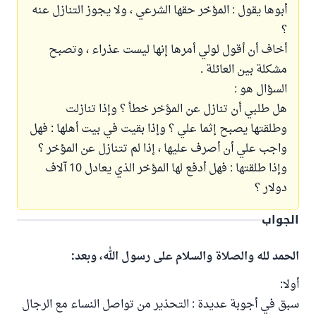
أبوها يقول : المؤخر حقها الشرعي ، ولا يجوز التنازل عنه
؟
أخاف أن أقول لولي أمرها إنها ليست عذراء ، وتصبح
مشكلة بين العائلة .
السؤال هو :
هل طلبي أن تنازل عن المؤخر خطأ ؟ وإذا تنازلت
وطلقتها يصبح إثما علي ؟ وإذا بقيت في بيت أهلها : فهل
واجب علي أن أصرف عليها ، إذا لم تتنازل عن المؤخر ؟
وإذا طلقتها : فهل أدفع لها المؤخر الذي يعادل 10 آلاف
دولار ؟
الجواب
الحمد لله والصلاة والسلام على رسول الله، وبعد:
أولا:
سبق في أجوبة عديدة : التحذير من تواصل النساء مع الرجال