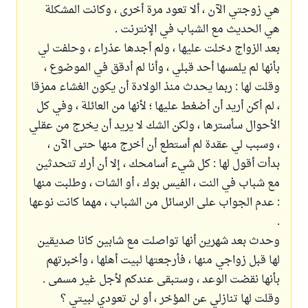
هي زوجتي الآن ، ألا تعود مرة أخرى ، وكانت المشكلة
هي الحديث مع الشباب في الإنترنت .
بعد الزواج دخلت عليها ، ولم أجدها عذراء ، وحلفت لي
بأنها لم يلمسها أحد قبلي ، وأنا لم أدقق في الموضوع ،
وقلت لها : ربما يحدث منذ الولادة أن يكون الغشاء ممزقا
، لم أكن أريد أن أضغط عليها ؛ لأنها من العائلة ، وفي كل
الأحوال سأسترها ، ولكن الشك لا يريد أن يخرج من عقلي
، وسبب لي عقدة لم أستطع أن أخرج منها حتى الآن ،
بدأت أقول لها : كل شيء أسامحك ، إلا أن أرك تتحدثين
مع شباب في النت ، الفيس بوك ، أو الشات ، وطلبت منها
: عدم الجواب على الرسائل من الشباب ، مهما كانت نوعها
.
وحدث بعد شهرين أنها تواصلت مع شابين كانا صديقين
لها قبل زواجي منها ، فأرجعتها لبيت أهلها ، وأخبرتهم
بأنها نقضت الوعد ، وستبقى عندكم لأجل غير مسمى .
وقلت لها تنازلي عن المؤخر ، أو لن تعودي لبيتي ؟