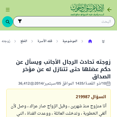
الموضوعية
فقه الأسرة
الخلع
زوجته ت
زوجته تحادث الرجال الأجانب ويسأل عن
حكم عضلها حتى تتنازل له عن مؤخر
الصداق
10/ذو القعدة/1435 الموافق 05/سبتمبر/2014
36,412
السؤال
219987
أنا متزوج منذ شهرين ، وقبل الزواج صار عراك ، وصل لأن
ألغي الخطوبة ، وتدخلت العائلة ، ووعدت الفتاة ، التي