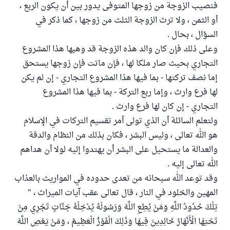
فنصيب الزوجة من زوجها المتوفى يدور بين أن يكون الربع ،
أو الثمن ، ولا ترث الزوجة الثلث من زوجها ، كما ذكر في
السؤال ، بحال .
وعلى ذلك فإن كان والد هذه الزوجة قد وهبها هذا المشروع
التجاري بحيث صار ملكا لها ، فإن ماتت فإن زوجها يستحق
إما نصف تركتها - بما فيها هذا المشروع التجاري - إن لم يكن
لها فرع وارث ، وإما ربع التركة - بما فيها هذا المشروع
التجاري - إن كان لها فرع وارث .
ولتعلم السائلة أن الذي تولى أمر تقسيم التركات في الإسلام
هو الله تعالى ، وليس البشر ، فكان بذلك من النظام والدقة
والعدالة ما يستحيل على البشر أن يهتدوا إليه لولا أن هداهم
الله تعالى إليه .
وقد توعد الله سبحانه من تعدى حدوده في المواريث بالعذاب
المهين والخلود في النار ، قال تعالى عقب آيات الميراث ، "
تِلْكَ حُدُودُ اللَّهِ وَمَنْ يُطِعِ اللَّهَ وَرَسُولَهُ يُدْخِلْهُ جَنَّاتٍ تَجْرِي مِنْ
تَحْتِهَا الْأَنْهَارُ خَالِدِينَ فِيهَا وَذَلِكَ الْفَوْزُ الْعَظِيمُ ، وَمَنْ يَعْصِ اللَّهَ