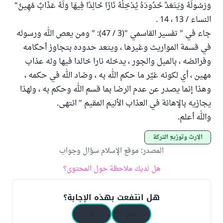
وَرَسُولَهُ وَيَتَعَدَّ حُدُودَهُ يُدْخِلْهُ نَارًا خَالِدًا فِيهَا وَلَهُ عَذَابٌ مُهِينٌ"
النساء / 13 ، 14 .
جاء في " تفسير القاسمي "(3 / 47): " ومن يعص الله ورسوله
في قسمة المواريث وغيرها ، ويتعد حدوده بتجاوز أحكامه
وفرائضه ، بالميل والجور ، يدخله نارا خالدا فيها وله عذاب
مهين ، أي لكونه غيَّر ما حكم الله به ، وضاد الله في حكمه ،
وهذا إنما يصدر عن عدم الرضا بما قسم الله وحكم به ، ولهذا
يجازيه بالإهانة في العذاب الأليم المقيم " انتهى.
والله أعلم.
الإرث وتوزيع التركة
المصدر
:
موقع الإسلام سؤال وجواب
هل لديك ملاحظة حول المحتوى؟
هل انتفعت بهذه الإجابة؟
نعم
لا