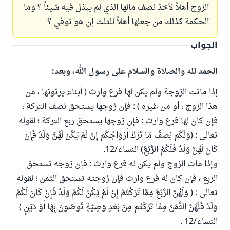
الزوج أهلاً لأخذ نصف مالها الذي لم يبذل فيه شيئاً ؟ وما
الحكمة كذلك من جعلها أهلاً للثلث إن هو توفي ؟
الجواب
الحمد لله والصلاة والسلام على رسول الله، وبعد:
إذا ماتت الزوجة ولم يكن لها فرع وارث ( أبناء يرثونها ، من
هذا الزوج ، أو من غيره ) : فإن زوجها يستحق نصف التركة ،
فإن كان لها فرع وارث : فإن زوجها يستحق ربع التركة ؛ لقوله
تعالى : (وَلَكُمْ نِصْفُ مَا تَرَكَ أَزْوَاجُكُمْ إِنْ لَمْ يَكُنْ لَهُنَّ وَلَدٌ فَإِنْ
كَانَ لَهُنَّ وَلَدٌ فَلَكُمُ الرُّبُعُ) النساء/12.
وإذا مات الزوج ولم يكن له فرع وارث : فإن زوجه تستحق
الربع ، فإن كان له فرع وارث فإن زوجته تستحق الثمن ؛ لقوله
تعالى : ( وَلَهُنَّ الرُّبُعُ مِمَّا تَرَكْتُمْ إِنْ لَمْ يَكُنْ لَكُمْ وَلَدٌ فَإِنْ كَانَ لَكُمْ
وَلَدٌ فَلَهُنَّ الثُّمُنُ مِمَّا تَرَكْتُمْ مِنْ بَعْدِ وَصِيَّةٍ تُوصُونَ بِهَا أَوْ دَيْنٍ )
النساء/12 .