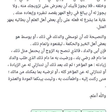
وخلقه ، فلا يجوز لأبيك أن يعترض على تزويجك منه , ولا
يجوز له أن يبالغ في رفع المهر بقصد تنفيره وإبعاده عنك ,
غاية ما يشرع له فعله على رأي بعض أهل العلم أن يطالبه بمهر
المثل.
والنصيحة لك أن توسطي والدتك في ذلك ، أو يوسط هو
بعض أهل الخير والحكمة ، ليقنعوه بإتمام ذلك .
فإن أبى والدك ، فالذي ننصح به الزوج أن يحتمل مثل ذلك ،
ما دام قد رضي بك ، ورضيت به ما دام ذلك الذي طلب والدك
زيادته : هو المؤخر ؛ ثم لك بعد ذلك أن تتنازلي له عن الزيادة ،
أو تتنازلي له عن المؤخر كله ، أو ترضيه بما يمكنك من مالك ؛
متى ركنت إليه ، واطمأننت به ، وثبتت بينكما المودة والعشرة
.
والله أعلم.