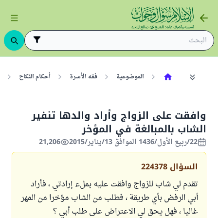
الموضوعية
فقه الأسرة
أحكام النكاح
وافقت على الزواج وأراد والدها تنفير
الشاب بالمبالغة في المؤخر
22/ربيع الأول/1436 الموافق 13/يناير/2015
21,206
السؤال
224378
تقدم لي شاب للزواج وافقت عليه بملء إرادتي ، فأراد
أبي الرفض بأي طريقة ، فطلب من الشاب مؤخرا من المهر
غاليا ، فهل يحق لي الاعتراض على طلب أبي ؟