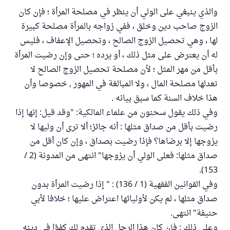
والذي ينبغي على الولي أن ينظر في مصلحة المرأة ؛ فإن كان
الزوج صاحب دين وخلق ، ففي زواجه بالمرأة مصلحة كبيرة
لها ، وهي تحصيل الزوج الصالح ، وتحصيل الإعفاف ، فليس
له أن يعترض على مثل ذلك ، أو يرده ؛ حتى وإن رضيت المرأة
بأقل من مهر المثل ؛ لأن مصلحة تحصيل الزوج الصالح لا
تعدلها مصلحة المال ، ولا المبالغة في المهور , خصوصا وأن
هذا خلاف السنة كما سبق بيانه .
وفي ذلك يقول سحنون من علماء المالكية: "وقد قيل: إنها إذا
رضيت بأقل من صداق مثلها : أنه جائز؛ ألا ترى أن وليها لا
يزوجها إلا برضاها؟ فإذا رضيت بصداق ، وإن كان أقل من
صداق مثلها: فعلى الولي أن يزوجها" انتهى من المدونة (2 /
153).
وفي القوانين الفقهية (1 / 136) : " إذا رضيت المرأة بدون
صداق مثلها ، لم يكن لأوليائها اعتراض عليها ؛ خلافا لأبي
حنيفة" انتهى.
وعلى ذلك : فإن كان هذا الرجل الذي تقدم لك كفؤا في دينه