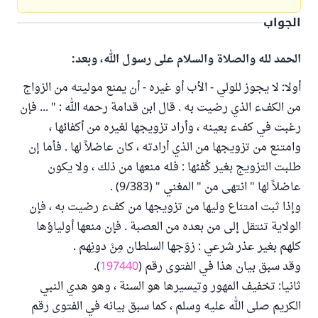
الجواب
الحمد لله والصلاة والسلام على رسول الله، وبعد:
أولا: لا يجوز للولي - الأب أو غيره - أن يمنع موليته من الزواج
من الكفء الذي رضيت به . قال ابن قدامة رحمه الله : " ... فإن
رغبت في كفء بعينه ، وأراد تزويجها لغيره من أكفائها ،
وامتنع من تزويجها من الذي أرادته ، كان عاضلاً لها . فأما إن
طلبت التزويج بغير كُفئها : فله منعها من ذلك ، ولا يكون
عاضلاً لها " انتهى من " المغني " (9/383) .
وإذا ثبت امتناع وليها من تزويجها من كفء رضيت به ، فإن
الولاية تنتقل إلى من بعده من العصبة . فإن منعها أولياؤها
كلهم بغير عذر شرعي : زوّجها السلطان مِنْ دونِهم .
وقد سبق بيان هذا في الفتوى رقم (
197440
).
ثانيا: تخفيف المهور وتيسيرها هو السنة ، وهو هدي النبي
الكريم صلى الله عليه وسلم ، كما سبق بيانه في الفتوى رقم