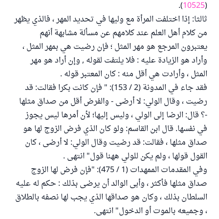
).
10525
(
ثالثا: إذا اختلفت المرأة مع وليها في تحديد المهر ، فالذي يظهر
من كلام أهل العلم عند كلامهم عن مسألة مشابهة أنهم
يعتبرون المرجع هو مهر المثل ؛ فإن رضيت هي بمهر المثل ،
وأراد هو الزيادة عليه : فلا يلتفت لقوله , وإن أراد هو مهر
المثل ، وأرادت هي أقل منه : كان المعتبر قوله .
فقد جاء في المدونة (2 / 153): " فإن كانت بكرا فقالت: قد
رضيت ، وقال الولي: لا أرضى - والفرض أقل من صداق مثلها
-؟ قال: الرضا إلى الولي ، وليس إليها؛ لأن أمرها ليس يجوز
في نفسها. قال ابن القاسم: ولو كان الذي فرض الزوج لها هو
صداق مثلها ، فقالت: قد رضيت وقال الولي: لا أرضى ، كان
القول قولها ، ولم يكن للولي ههنا قول" انتهى .
وفي المقدمات الممهدات (1 / 475): "فإن فرض لها الزوج
صداق مثلها فأكثر ، وأبى الوالد أن يرضى بذلك : حكم له عليه
السلطان بذلك ، وكان هو صداقها الذي يجب لها نصفه بالطلاق
، وجميعه بالموت أو الدخول" انتهى.