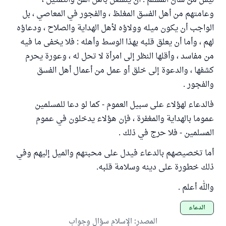
ليس من شأن المسلم : أن ينشغل بأهل الفن والتمثيل ،
وعامتهم من أهل الفسق المغلظ ، والفجور في المعاصي ، بل
الواجب أن يكون ميله وولاؤه لأهل الهداية والصلاح ، ودعاؤه
لهم ، وأما أن يعلق قلبه بهذا الوسط وأهله : فلا يخفى ما فيه
من مفاسد ، وأقلها النظر إلى امرأة لا تحل له ، وعورة يحرم
كشفها ، والدعوة إلى خلق أو عمل من أعمال أهل الفسق
والفجور .
فالدعاء لهؤلاء على سبيل العموم - كما لو دعا للمسلمين
عموما بالهداية والمغفرة ، فإن هؤلاء يدخلون في عموم
المسلمين - فلا حرج في ذلك .
أما تخصيصهم بالدعاء فيدل على محبتهم والميل إليهم وفي
ذلك خطورة على دينه وسلامة قلبه.
والله أعلم .
الدعاء
المصدر
:
الإسلام سؤال وجواب