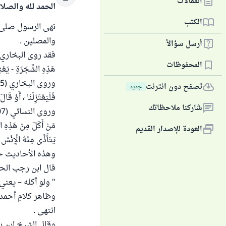
المقالات
الحمد لله والصلا
الكتب
نهى الرسول صلى ا
والمصلين .
أرسل سؤالاً
المحفوظات
هَذِهِ الشَّجَرَةِ - يَعْنِي الثُّو
تصفح دون انترنت
جديد
فَلْيَعْتَزِلْنَا ، أَوْ قَا
شاركنا ملاحظاتك
مَنْ أَكَلَ مِنْ هَذِهِ الش
العودة للإصدار القديم
يَتَأَذَّى مِنْهُ ا
وهذه الأحاديث حم
قال ابن رجب الحنبلي
" ولو أكله – يعني 
وظاهر كلامِ أحمد 
انتهى .
وقال الشيخ ابن با