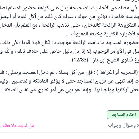
 في معناه من الأحاديث الصحيحة يدل على كراهة حضور المسلم لصلا
د منه ظاهرة ، تؤذي من حوله ، سواء كان ذلك من أكل الثوم أو البصل أ
 المكروهة الرائحة كالدخان ، حتى تذهب الرائحة ، مع العلم بأن الدخا
 لأضراره الكثيرة وخبثه المعروف ...
ضوره المساجد ما دامت الرائحة موجودة : لكان قولا قويا ؛ لأن ذلك 
لأصل في الأوامر الوجوب إلا إذا دل دليل خاص على خلاف ذلك ، والله و
اوى الشيخ ابن باز " (12/83) .
 (التحريم أو الكراهة ) : فإن من أكل بصلا ، ثم دخل المسجد وصلى :
يث إنما تنهى عن قربان المساجد حتى لا يؤذي الملائكة والمصلين ، ولي
بعض أركانها وواجباتها ، وإنما هو نهي عن أمر خارج عن نفس الصلاة .
أحكام المساجد
لام سؤال وجواب
هل لديك ملاحظة ح