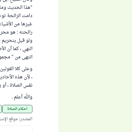
"هذا الحديث وما
دامت الرائحة توج
غيرها من الأشياء
رائحته : هو محرم
ولو قيل بتحريم ح
النهي ، كما أن ا
انتهى من " مجموع فت
وعلى كلا القولين
، لأن هذه الأحاد
نفس الصلاة ، أو 
والله أعلم .
أحكام الصلاة
المصدر
:
موقع الإس