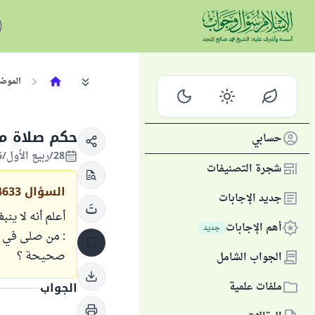
الموض
حكم صلاة من
حسابي
28/ربيع الأول/1436 الموافق 19/يناير/2015
شجرة التصنيفات
السؤال
4633
جديد الإجابات
أعلم أنه لا ين
أهم الإجابات
جديد
: من صلى في ا
صحيحة ؟
الجواب الشامل
ملفات علمية
الجواب