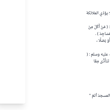
 يؤذي الملائكة
 مَنْ أَكَلَ مِنْ
أَوْ بَصَلًا ،
لله عليه وسلم : (
َتَأَذَّى مِمَّا
مسجدَ أثمَ "