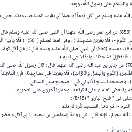
ة والسلام على رسول الله، وبعد:
لله عليه وسلم من أكل ثوماً أو بصلاً أن يقرب المساجد ، وذلك حتى لا
فقد روى البخاري (853) عن ابن عمر رضي الله عنهما أن النبي صلى الله عليه وسلم قال : (
مَ - ، فَلَا يَقْرَبَنَّ مَسْجِدَنَا ) ، وفي لفظ لمسلم (561) : ( فَلَا يَأْتِيَنَّ الْمَسَاجِدَ ) .
وروى البخاري (855) ، ومسلم (564) أن النبي صلى الله عليه وسلم قال : ( مَنْ أَكَلَ ثُومًا 
لَ : فَلْيَعْتَزِلْ مَسْجِدَنَا ، وَلْيَقْعُدْ فِي بَيْتِهِ ) .
وروى النسائي (707) عن جابر بن عبد الله رضي الله عنهما قال : قال رسول الله صلى ا
َّجَرَةِ [الثُّومِ وَالْبَصَلِ وَالْكُرَّاثِ] ، فَلَا يَقْرَبْنَا فِي مَسَاجِدِنَا ، فَإِنَّ الْمَلَائِكَةَ ت
لْإِنْسُ ) ، وصححه الشيخ الألباني في " صحيح سنن النسائي " .
لها بعض العلماء على الكراهة ، وحملها آخرون على التحريم .
 في " فتح الباري " (8/15) :
الثوم - ، ثم دخل المسجد كُره له ذلكَ .
: أنه يحرمُ ، فإنه قال - في رواية إسماعيل بن سعيد - : إن أكل وحضر ال
ز رحمه الله :