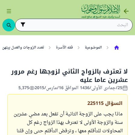
الموضوعية
فقه الأسرة
تعدد الزوجات والعدل بينهن
لا تعترف بالزواج الثاني لزوجها رغم مرور
عشرين عاما عليه
25/جمادى الأولى/1436 الموافق 16/مارس/2015
5,375
السؤال
225115
ماذا يجب على الزوجة الثانية أن تفعل بعد مضي عشرين
سنة والزوجة الأولى لا تعترف بهذا الزواج رغم كل
المحاولات للتأقلم معها ، وترفض التأقلم حتى وإن قلنا