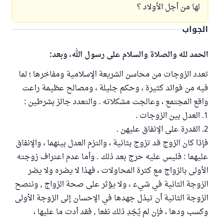
لها من أجل الأولاد ؟
الجواب
الحمد لله والصلاة والسلام على رسول الله، وبعد:
تعدد الزوجات من محاسن الشريعة الإسلامية ومفاخرها ؛ لما
فيه من فوائد كثيرة ، وحكم جليلة ، ومصالح عظيمة راعت
واقع المجتمع ، وعالجت مشكلاته . والتعدد جائز بشرطين :
1. العدل بين الزوجات .
2. القدرة على الإنفاق عليهن .
فإذا كان الزوج قد تزوج بثانية ، والتزم العدل بينهما ، والإنفاق
عليهما : فليس عليه حرج بعد ذلك . وأما عدم اعتراف زوجته
الأولى بالزواج مع كثرة المحاولات ، فهذا لا يضره ولا يضر
الزوجة الثانية في شيء ، ولا يؤثر على صحة الزواج , وننصح
الزوجة الثانية أن تبذل جهدها في الإحسان إلى الزوجة الأولى
وكسب ودها ، فإن لم يُجْدِ ذلك نفعا , فقد أدت ما عليها ،