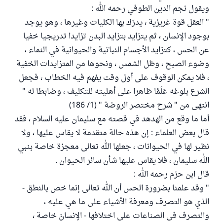
ويقول نجم الدين الطوفي رحمه الله :
" العقل قوة غريزية ، يدرَك بها الكليات وغيرها ، وهو يوجد
بوجود الإنسان ، ثم يتزايد بتزايد البدن تزايدا تدريجيا خفيا
عن الحس ، كتزايد الأجسام النباتية والحيوانية في النماء ،
وضوء الصبح ، وظل الشمس ، ونحوها من المتزايدات الخفية
، فلا يمكن الوقوف على أول وقت يفهم فيه الخطاب ، فجعل
الشرع بلوغه عَلَمًا ظاهرا على أهليته للتكليف ، وضابطا له "
انتهى من " شرح مختصر الروضة " (1/ 186)
أما ما وقع من الهدهد في قصته مع سليمان عليه السلام ، فقد
قال بعض العلماء : إن هذه حالة متقدمة لا يقاس عليها ، ولا
نظير لها في الحيوانات ، جعلها الله تعالى معجزة خاصة بنبي
الله سليمان ، فلا يقاس عليها شأن سائر الحيوان .
قال ابن حزم رحمه الله :
" وقد علمنا بضرورة الحس أن الله تعالى إنما خص بالنطق -
الذي هو التصرف ومعرفة الأشياء على ما هي عليه ،
والتصرف في الصناعات على اختلافها - الإنسانَ خاصة ،