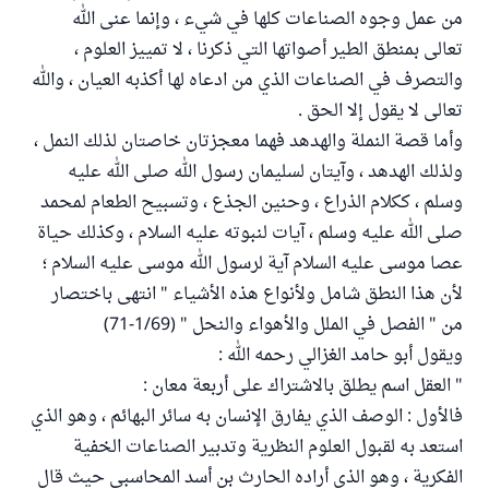
من عمل وجوه الصناعات كلها في شيء ، وإنما عنى الله
تعالى بمنطق الطير أصواتها التي ذكرنا ، لا تمييز العلوم ،
والتصرف في الصناعات الذي من ادعاه لها أكذبه العيان ، والله
تعالى لا يقول إلا الحق .
وأما قصة النملة والهدهد فهما معجزتان خاصتان لذلك النمل ،
ولذلك الهدهد ، وآيتان لسليمان رسول الله صلى الله عليه
وسلم ، ككلام الذراع ، وحنين الجذع ، وتسبيح الطعام لمحمد
صلى الله عليه وسلم ، آيات لنبوته عليه السلام ، وكذلك حياة
عصا موسى عليه السلام آية لرسول الله موسى عليه السلام ؛
لأن هذا النطق شامل ولأنواع هذه الأشياء " انتهى باختصار
من " الفصل في الملل والأهواء والنحل " (1/69-71)
ويقول أبو حامد الغزالي رحمه الله :
" العقل اسم يطلق بالاشتراك على أربعة معان :
فالأول : الوصف الذي يفارق الإنسان به سائر البهائم ، وهو الذي
استعد به لقبول العلوم النظرية وتدبير الصناعات الخفية
الفكرية ، وهو الذي أراده الحارث بن أسد المحاسبي حيث قال