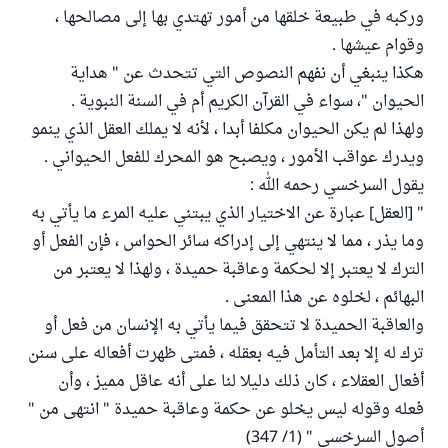
وركبه في طبيعة خلقها من أمور تهتدي بها إلى مصالحها ،
وقوام عيشها .
هكذا ينبغي أن نفهم النصوص التي تتحدث عن " هداية
الحيوان "، سواء في القرآن الكريم أم في السنة النبوية .
ولهذا لم يكن الحيوان مكلفا أبدا ، لأنه لا يملك العقل الذي ينمو
ويدرك عواقب الأمور ، ويصبح هو المحرك للفعل الحيواني .
يقول السرخسي رحمه الله :
" [العقل] عبارة عن الاختيار الذي يبتني عليه المرء ما يأتي به
وما يذر ، مما لا ينتهي إلى إدراكه سائر الحواس ، فإن الفعل أو
الترك لا يعتبر إلا لحكمة وعاقبة حميدة ، ولهذا لا يعتبر من
البهائم ، لخلوه عن هذا المعنى .
والعاقبة الحميدة لا تتحقق فيما يأتي به الإنسان من فعل أو
ترك له إلا بعد التأمل فيه بعقله ، فمتى ظهرت أفعاله على سنن
أفعال العقلاء ، كان ذلك دليلا لنا على أنه عاقل مميز ، وأن
فعله وقوله ليس يخلو عن حكمة وعاقبة حميدة " انتهى من "
أصول السرخسي " (1/ 347)