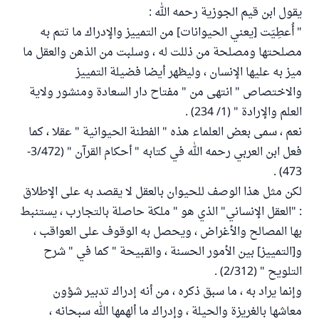
يقول ابن قيم الجوزية رحمه الله :
" أُعطِيَت [يعني الحيوانات] من التمييز والإدراك ما تتم به
مصلحتها ومصلحة من ذللت له ، وسلبت من الذهن والعقل ما
ميز به عليها الإنسان ، وليظهر أيضا فضيلة التمييز
والاختصاص " انتهى من " مفتاح دار السعادة ومنشور ولاية
العلم والإرادة " (1/ 234) .
نعم ، سمى بعض العلماء هذه " الفطنة الحيوانية " عقلا ، كما
فعل ابن العربي رحمه الله في كتابه " أحكام القرآن " (3/472-
473) .
لكن مثل هذا الوصف للحيوان بالعقل لا يقصد به على الإطلاق
: "العقل الإنساني" الذي هو " ملكة حاصلة بالتجارب ، يستنبط
بها المصالح والأغراض ، ويحصل به الوقوف على العواقب ،
و[التمييز] بين الأمور الحسنة ، والقبيحة " كما في " شرح
التلويح " (2/312) .
وإنما يراد به ، ما سبق ذكره ، من أنه إدراك تدبير شؤون
معاشها بالغريزة والحيلة ، وإدراك ما ألهمها الله سبحانه ،