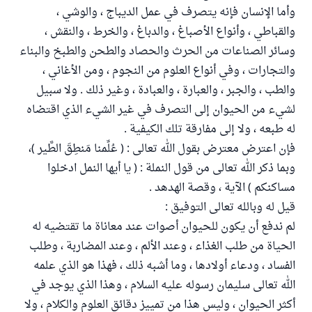
وأما الإنسان فإنه يتصرف في عمل الديباج ، والوشي ،
والقباطي ، وأنواع الأصباغ ، والدباغ ، والخرط ، والنقش ،
وسائر الصناعات من الحرث والحصاد والطحن والطبخ والبناء
والتجارات ، وفي أنواع العلوم من النجوم ، ومن الأغاني ،
والطب ، والجبر ، والعبارة ، والعبادة ، وغير ذلك . ولا سبيل
لشيء من الحيوان إلى التصرف في غير الشيء الذي اقتضاه
له طبعه ، ولا إلى مفارقة تلك الكيفية .
فإن اعترض معترض بقول الله تعالى : ( عُلِّمنا مَنطِقَ الطَّير )،
وبما ذكر الله تعالى من قول النملة : ( يا أيها النمل ادخلوا
مساكنكم ) الآية ، وقصة الهدهد .
قيل له وبالله تعالى التوفيق :
لم ندفع أن يكون للحيوان أصوات عند معاناة ما تقتضيه له
الحياة من طلب الغذاء ، وعند الألم ، وعند المضاربة ، وطلب
الفساد ، ودعاء أولادها ، وما أشبه ذلك ، فهذا هو الذي علمه
الله تعالى سليمان رسوله عليه السلام ، وهذا الذي يوجد في
أكثر الحيوان ، وليس هذا من تمييز دقائق العلوم والكلام ، ولا