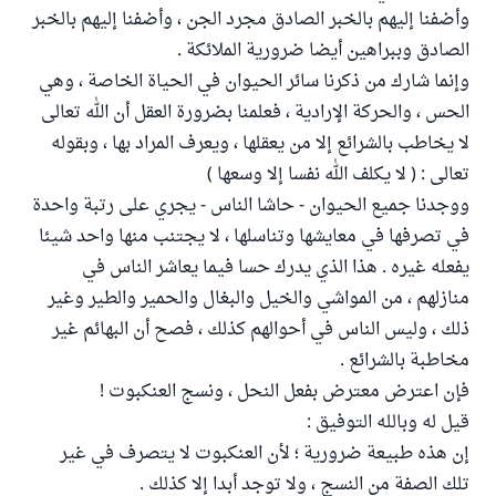
وأضفنا إليهم بالخبر الصادق مجرد الجن ، وأضفنا إليهم بالخبر
الصادق وببراهين أيضا ضرورية الملائكة .
وإنما شارك من ذكرنا سائر الحيوان في الحياة الخاصة ، وهي
الحس ، والحركة الإرادية ، فعلمنا بضرورة العقل أن الله تعالى
لا يخاطب بالشرائع إلا من يعقلها ، ويعرف المراد بها ، وبقوله
تعالى : ( لا يكلف الله نفسا إلا وسعها )
ووجدنا جميع الحيوان - حاشا الناس - يجري على رتبة واحدة
في تصرفها في معايشها وتناسلها ، لا يجتنب منها واحد شيئا
يفعله غيره . هذا الذي يدرك حسا فيما يعاشر الناس في
منازلهم ، من المواشي والخيل والبغال والحمير والطير وغير
ذلك ، وليس الناس في أحوالهم كذلك ، فصح أن البهائم غير
مخاطبة بالشرائع .
فإن اعترض معترض بفعل النحل ، ونسج العنكبوت !
قيل له وبالله التوفيق :
إن هذه طبيعة ضرورية ؛ لأن العنكبوت لا يتصرف في غير
تلك الصفة من النسج ، ولا توجد أبدا إلا كذلك .