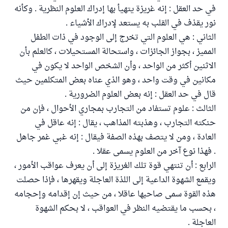
في حد العقل : إنه غريزة يتهيأ بها إدراك العلوم النظرية . وكأنه
نور يقذف في القلب به يستعد لإدراك الأشياء .
الثاني : هي العلوم التي تخرج إلى الوجود في ذات الطفل
المميز ، بجواز الجائزات ، واستحالة المستحيلات ، كالعلم بأن
الاثنين أكثر من الواحد ، وأن الشخص الواحد لا يكون في
مكانين في وقت واحد ، وهو الذي عناه بعض المتكلمين حيث
قال في حد العقل : إنه بعض العلوم الضرورية .
الثالث : علوم تستفاد من التجارب بمجاري الأحوال ، فإن من
حنكته التجارب ، وهذبته المذاهب ، يقال : إنه عاقل في
العادة ، ومن لا يتصف بهذه الصفة فيقال : إنه غبي غمر جاهل
. فهذا نوع آخر من العلوم يسمى عقلا .
الرابع : أن تنتهي قوة تلك الغريزة إلى أن يعرف عواقب الأمور ،
ويقمع الشهوة الداعية إلى اللذة العاجلة ويقهرها ، فإذا حصلت
هذه القوة سمى صاحبها عاقلا ، من حيث إن إقدامه وإحجامه
، بحسب ما يقتضيه النظر في العواقب ، لا بحكم الشهوة
العاجلة .