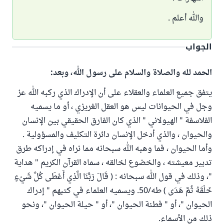
والله أعلم .
الجواب
الحمد لله والصلاة والسلام على رسول الله، وبعد:
يتفق جميع العلماء والعقلاء على أن الإدراك الذي ركبه الله عز
وجل في الحيوانات ليس هو العقل الغريزي ، أو ما يسميه
الفلاسفة " الهيولاني " الذي كان الفارق الحقيقي بين الإنسان
والحيوان ، والذي أدخل الإنسان دائرة التكليف والمسؤولية .
وأما الحيوان ، فما وهبه الله سبحانه مما نراه في إدراكه طرق
تدبير معيشته ، والخضوع لخالقه ، سماه القرآن الكريم " هداية
"، وذلك في قول الله سبحانه : ( قَالَ رَبُّنَا الَّذِي أَعْطَى كُلَّ شَيْءٍ
خَلْقَهُ ثُمَّ هَدَى ) طه/50. ويسميه العلماء في كتبهم " إدراك
الحيوان "، أو " فطنة الحيوان "، أو " حيلة الحيوان "، ونحو
ذلك من الأسماء.