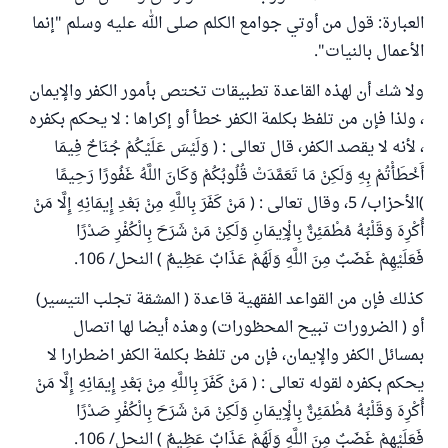
العبارة: قول من أوتي جوامع الكلم صلى الله عليه وسلم "إنما
الأعمال بالنيات".
ولا شك أن لهذه القاعدة تطبيقات تختص بأمور الكفر والإيمان
، ولذا فإن من تلفظ بكلمة الكفر خطأ أو إكراها : لا يحكم بكفره
، لأنه لا يقصد الكفر، قال تعالى : ( وَلَيْسَ عَلَيْكُمْ جُنَاحٌ فِيمَا
أَخْطَأْتُمْ بِهِ وَلَكِنْ مَا تَعَمَّدَتْ قُلُوبُكُمْ وَكَانَ اللَّهُ غَفُورًا رَحِيمًا
)الأحزاب/ 5، وقال تعالى : ( مَنْ كَفَرَ بِاللَّهِ مِنْ بَعْدِ إِيمَانِهِ إِلَّا مَنْ
أُكْرِهَ وَقَلْبُهُ مُطْمَئِنٌّ بِالْإِيمَانِ وَلَكِنْ مَنْ شَرَحَ بِالْكُفْرِ صَدْرًا
فَعَلَيْهِمْ غَضَبٌ مِنَ اللَّهِ وَلَهُمْ عَذَابٌ عَظِيمٌ ) النحل/ 106.
كذلك فإن من القواعد الفقهية قاعدة ( المشقة تجلب التيسير)
أو ( الضرورات تبيح المحظورات) وهذه أيضا لها اتصال
بمسائل الكفر والإيمان، فإن من تلفظ بكلمة الكفر اضطرارا لا
يحكم بكفره لقوله تعالى : ( مَنْ كَفَرَ بِاللَّهِ مِنْ بَعْدِ إِيمَانِهِ إِلَّا مَنْ
أُكْرِهَ وَقَلْبُهُ مُطْمَئِنٌّ بِالْإِيمَانِ وَلَكِنْ مَنْ شَرَحَ بِالْكُفْرِ صَدْرًا
فَعَلَيْهِمْ غَضَبٌ مِنَ اللَّهِ وَلَهُمْ عَذَابٌ عَظِيمٌ ) النحل/ 106.