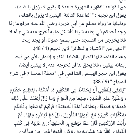
من القواعد الفقهية الشهيرة قاعدة (اليقين لا يزول بالشك) ،
يقول ابن نجيم : " القاعدة الثالثة: اليقين لا يزول بالشك ،
ودليلها ما رواه مسلم عن أبي هريرة رضي الله عنه مرفوعا إذا
وجد أحدكم في بطنه شيئا فأشكل عليه أخرج منه شيء أم لا
فلا يخرجن من المسجد حتى يسمع صوتا، أو يجد ريحا
"انتهى من "الأشباه والنظائر" لابن نجيم (1 / 48).
وهذه القاعدة لها اتصال بقضايا الكفر والإيمان، لأن من ثبت
إيمانه بيقين ، فلا يحق لنا أن نخرجه عنه إلا بيقين أيضا،
يقول ابن حجر الهيتمي الشافعي في "تحفة المحتاج في شرح
المنهاج" (9 / 88):
"يَنْبَغِي لِلْمُفْتِي أَنْ يَحْتَاطَ فِي التَّكْفِيرِ مَا أَمْكَنَهُ ، لِعَظِيمِ خَطَرِهِ
، وَغَلَبَةِ عَدَمِ قَصْدِهِ ، سِيَّمَا مِنْ الْعَوَامّ وَمَا زَالَ أَئِمَّتُنَا عَلَى ذَلِكَ
قَدِيمًا وَحَدِيثًا ، بِخِلَافِ أَئِمَّةِ الْحَنَفِيَّةِ ؛ فَإِنَّهُمْ تَوَسَّعُوا بِالْحُكْمِ
بِمُكَفِّرَاتٍ كَثِيرَةٍ مَعَ قَبُولِهَا التَّأْوِيلَ ، بَلْ مَعَ تَبَادُرِهِ مِنْهَا . ثُمَّ
رَأَيْتُ الزَّرْكَشِيَّ قَالَ عَمَّا تَوَسَّعَ بِهِ الْحَنَفِيَّةُ: إنَّ غَالِبَهُ فِي كُتُبِ
الْفَتَاوَى نَقْلًا عَنْ مَشَايِخِهِمْ ، وَكَانَ الْمُتَوَرِّعُونَ مِنْ مُتَأَخِّرِي