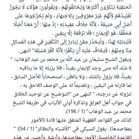
الْحَنَفِيَّةِ يُنْكِرُونَ أَكْثَرَهَا وَيُخَالِفُونَهُمْ ، وَيَقُولُونَ: هَؤُلَاءِ لَا يَجُوزُ
تَقْلِيدُهُمْ لِأَنَّهُمْ غَيْرُ مَعْرُوفِينَ بِالِاجْتِهَادِ ، وَلَمْ يُخَرِّجُوهَا عَلَى
أَصْلِ أَبِي حَنِيفَةَ ، لِأَنَّهُ خِلَافُ عَقِيدَتِهِ ؛ إذْ مِنْهَا : أَنَّ مَعَنَا أَصْلًا
مُحَقَّقًا، هُوَ الْإِيمَانُ ؛ فَلَا نَرْفَعُهُ إلَّا بِيَقِينٍ .
فَلْيُتَنَبَّهْ لِهَذَا ، وَلْيُحْذَرْ مِمَّنْ يُبَادِرُ إلَى التَّكْفِيرِ فِي هَذِهِ الْمَسَائِلِ
مِنَّا وَمِنْهُمْ ، فَيُخَافُ عَلَيْهِ أَنْ يَكْفُرْ؛ لِأَنَّهُ كَفَّرَ مُسْلِمًا" انتهى.
ويقول الشيخ سليمان بن عبد الله بن محمد بن عبد الوهاب: "
لا شك أنه متى وجد الإيمان يقيناً ، فلا يزيله إلا ما ينافيه
يقيناً، فلا يزول بالشك ، ولا بالظن ، استصحاباً للأصل السابق ،
لما قارنه من اليقين ، وتقديماً له على الوصف اللاحق به ،
لنزوله عن درجته، " انتهى من "التوضيح عن توحيد الخلاق
في جواب أهل العراق وتذكرة أولي الألباب في طريقة الشيخ
محمد بن عبد الوهاب" (1 / 196).
كذلك من القواعد الفقهية المتفق عليها قادة (الأمور
بمقاصدها) . يقول السبكي في "الأشباه والنظائر" (1 / 54): "
القاعدة الخامسة: الأمور بمقاصدها، وأرشق وأحسن من هذه