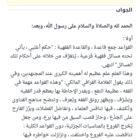
الجواب
الحمد لله والصلاة والسلام على رسول الله، وبعد:
أولا :
القواعد جمع قاعدة ، والقاعدة الفقهية : "حكم أغلبي ، يأتي
تحته مسائل فقهية فرعية ، يُتَعَرَّف من خلاله على أحكام تلك
المسائل" انتهى.
وهذا العلم علم عظيم له أهميته الكبرى عند المجتهدين، وفي
ذلك يقول العلامة القرافي المالكي: "وهذه القواعد مهمة في
الفقه ، عظيمة النفع ، وبقدر الإحاطة بها يعظم قدر الفقيه
ويَشْرُف ، ويظهر رونق الفقه ويُعرف ، وتتضح مناهج الفتاوى
وتُكشف ، فيها تنافس العلماء ، وتفاضل الفضلاء، وبرَّز القارِح
على الجَذَع ، وحاز قصب السبق من فيها برع، ومن جعل
يُخَرج الفروع بالمناسبات الجزئية، دون القواعد الكلية :
تناقضت عليه الفروع واختلفت ، وتزلزلت خواطره فيها