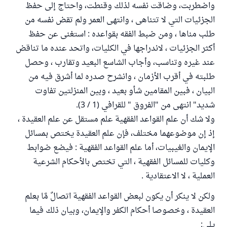
واضطربت، وضاقت نفسه لذلك وقنطت، واحتاج إلى حفظ
الجزئيات التي لا تتناهى ، وانتهى العمر ولم تقض نفسه من
طلب مناها ، ومن ضبط الفقه بقواعده : استغنى عن حفظ
أكثر الجزئيات ، لاندراجها في الكليات، واتحد عنده ما تناقض
عند غيره وتناسب، وأجاب الشاسع البعيد وتقارب ، وحصل
طلبته في أقرب الأزمان ، وانشرح صدره لما أشرق فيه من
البيان ، فبين المقامين شأو بعيد ، وبين المنزلتين تفاوت
شديد" انتهى من "الفروق " للقرافي (1 / 3).
ولا شك أن علم القواعد الفقهية علم مستقل عن علم العقيدة ،
إذ إن موضوعهما مختلف، فإن علم العقيدة يختص بمسائل
الإيمان والغيبيات، أما علم القواعد الفقهية : فيضع ضوابط
وكليات للمسائل الفقهية ، التي تختص بالأحكام الشرعية
العملية ، لا الاعتقادية .
ولكن لا ينكر أن يكون لبعض القواعد الفقهية اتصالٌ مَّا بعلم
العقيدة ، وخصوصا أحكام الكفر والإيمان، وبيان ذلك فيما
يلي: