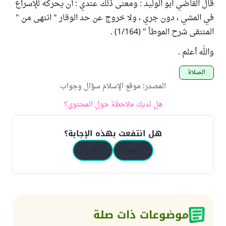
قال القاضي أبو الوليد : ومعنى ذلك عندي : أن يحركه للإسراع
في المشي ، دون جري ، ولا خروج عن حد الوقار " انتهى من "
المنتقى شرح الموطأ " (1/164) .
والله أعلم .
الصلاة
المصدر
:
موقع الإسلام سؤال وجواب
هل لديك ملاحظة حول المحتوى؟
هل انتفعت بهذه الإجابة؟
نعم
لا
موضوعات ذات صلة