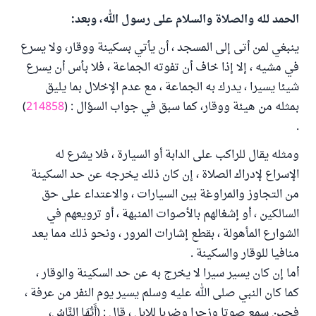
الحمد لله والصلاة والسلام على رسول الله، وبعد:
ينبغي لمن أتى إلى المسجد ، أن يأتي بسكينة ووقار، ولا يسرع
في مشيه ، إلا إذا خاف أن تفوته الجماعة ، فلا بأس أن يسرع
شيئا يسيرا ، يدرك به الجماعة ، مع عدم الإخلال بما يليق
بمثله من هيئة ووقار، كما سبق في جواب السؤال : (
214858
)
.
ومثله يقال للراكب على الدابة أو السيارة ، فلا يشرع له
الإسراع لإدراك الصلاة ، إن كان ذلك يخرجه عن حد السكينة
من التجاوز والمراوغة بين السيارات ، والاعتداء على حق
السالكين ، أو إشغالهم بالأصوات المنبهة ، أو ترويعهم في
الشوارع المأهولة ، بقطع إشارات المرور ، ونحو ذلك مما يعد
منافيا للوقار والسكينة .
أما إن كان يسير سيرا لا يخرج به عن حد السكينة والوقار ،
كما كان النبي صلى الله عليه وسلم يسير يوم النفر من عرفة ،
فحين سمع صوتا وزجرا وضربا للإبل ، قال : (أَيُّهَا النَّاسُ،