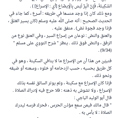
السَّكِينَةَ، فَإِنَّ الْبِرَّ لَيْسَ بِالْإِيضَاعِ [أي : الإسراع] ) .
ومع ذلك كان إذا وجد متسعا في طريقه : أسرع ، كما جاء في
الحديث الصحيح : أنه صلى الله عليه وسلم (كان يسير العَنَقَ ،
فإذا وجد فجوة نصّ) . متفق عليه .
والعنق والنصّ : نوعان من إسراع السير ، وفي العنق نوع من
الرفق ، والنصّ فوق ذلك . ينظر " شرح النووي على مسلم "
(9/34) .
فتبيّن من هذا أن من الإسراع ما لا ينافي السكينة ، وهو في
كل طريق بحسبه ، حسب ازدحامه أو خلوه ، وسعته أو ضيقه
ونحو ذلك .
فإذا كان الإسراع مع سكينة ، ولم يوتر السائق نفسه بذلك
الإسراع ، ولا تشوش به ذهنه : فلا حرج فيه لإدراك الصلاة .
قال أبو الوليد الباجي :
" قال مالك فيمن سمع مؤذن الحرس ، فحرك فرسه ليدرك
الصلاة : لا بأس به .