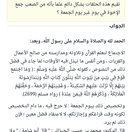
نقيم هذه الحلقات بشكل دائم علما بأنه من الصعب جمع
الإخوة في يوم غير يوم الجمعة ؟
الجواب
الحمد لله والصلاة والسلام على رسول الله، وبعد:
الاجتماع لتعلم القرآن وتلاوته ومدارسته من صالح الأعمال
والقربات ، ومن أنفس ما تبذل فيه الأوقات؛ لما جاء في فضل
ذلك من النصوص ، كقوله صَلَّى اللَّهُ عَلَيْهِ وَسَلَّمَ : ( وَمَا اجْتَمَعَ
قَوْمٌ فِي بَيْتٍ مِنْ بُيُوتِ اللَّهِ يَتْلُونَ كِتَابَ اللَّهِ وَيَتَدَارَسُونَهُ
بَيْنَهُمْ إِلَّا نَزَلَتْ عَلَيْهِمْ السَّكِينَةُ ، وَغَشِيَتْهُمْ الرَّحْمَةُ ، وَحَفَّتْهُمْ
الْمَلَائِكَةُ ، وَذَكَرَهُمْ اللَّهُ فِيمَنْ عِنْدَهُ ) رواه مسلم (2699).
وتخصيص ذلك بيوم الجمعة : لا حرج فيه ، ما دام التخصيص
لكونه وقت فراغكم وإجازتكم، لا لاعتقاد فضل معين ؛ فإن
ذلك لم يرد.
قال الدكتور محمد بن حسين الجيزاني: " قال أبو شامة : " ولا