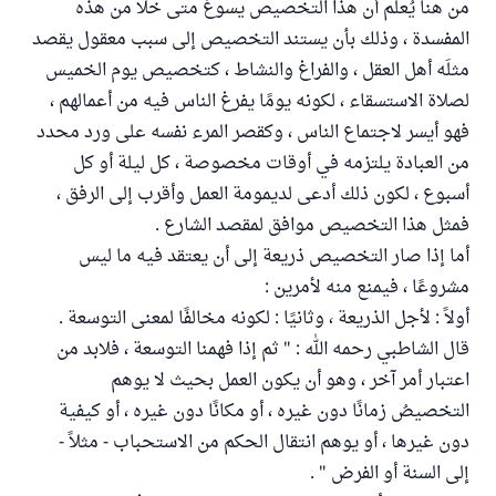
من هنا يُعلم أن هذا التخصيص يسوغ متى خلا من هذه
المفسدة ، وذلك بأن يستند التخصيص إلى سبب معقول يقصد
مثلَه أهل العقل ، والفراغ والنشاط ، كتخصيص يوم الخميس
لصلاة الاستسقاء ، لكونه يومًا يفرغ الناس فيه من أعمالهم ،
فهو أيسر لاجتماع الناس ، وكقصر المرء نفسه على ورد محدد
من العبادة يلتزمه في أوقات مخصوصة ، كل ليلة أو كل
أسبوع ، لكون ذلك أدعى لديمومة العمل وأقرب إلى الرفق ،
فمثل هذا التخصيص موافق لمقصد الشارع .
أما إذا صار التخصيص ذريعة إلى أن يعتقد فيه ما ليس
مشروعًا ، فيمنع منه لأمرين :
أولاً : لأجل الذريعة ، وثانيًا : لكونه مخالفًا لمعنى التوسعة .
قال الشاطبي رحمه الله : " ثم إذا فهمنا التوسعة ، فلابد من
اعتبار أمر آخر ، وهو أن يكون العمل بحيث لا يوهم
التخصيصُ زمانًا دون غيره ، أو مكانًا دون غيره ، أو كيفية
دون غيرها ، أو يوهم انتقال الحكم من الاستحباب - مثلاً -
إلى السنة أو الفرض " .