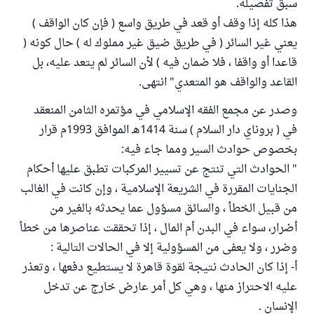
سبق تفصيله.
هذا كله إذا وقف أو قعد في طريق واسع ( فإن كان الواقف )
يعني غير السائر ( في طريق ضيق غير مملوك له ) حال كونه (
قاعدا أو واقفا ، فلا ضمان فيه ) لأن السائر لم يتعد عليه، بل
القاعد والواقف هو المتعدي" انتهى.
وصدر عن مجمع الفقه الإسلامي في مؤتمره الثامن المنعقد
في ( بروناي دار السلام ) سنة 1414هـ الموافق 1993م قرار
بخصوص حوادث السير ومما جاء فيه:
" الحوادث التي تنتج عن تسيير المركبات تطبق عليها أحكام
الجنايات المقررة في الشريعة الإسلامية ، وإن كانت في الغالب
من قبيل الخطأ ، والسائق مسؤول عما يحدثه بالغير من
أضرار، سواء في البدن أم المال ، إذا تحققت عناصرها من خطأ
وضرر ، ولا يعفى من المسؤولية إلا في الحالات التالية :
أ- إذا كان الحادث نتيجة لقوة قاهرة لا يستطيع دفعها ، وتعذر
عليه الاحتراز منها ، وهي كل أمر عارض خارج عن تدخل
الإنسان .