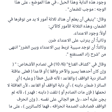
وجود هذه الدابة وهذا الحبل ، في هذا الموضع ، على هذا
الوجه : موجب للضمان" .
وقال: "ينبغي أن يعلم أن هناك ثلاثة أمور لا بد من توفرها في
الضمان، وهذه الثلاثة الأمور كالآتي:
أولاً: وجود الاعتداء.
وثانياً: أن يترتب على الاعتداء ضرر.
وثالثاً: أن توجد سببية تربط بين الاعتداء وبين الضرر" انتهى
من "شرح زاد المستقنع ".
وقال في "كشاف القناع" (6/ 10) في تصادم الأشخاص: " (
وإن كان أحدهما يسير والآخر واقفا ) أو قاعدا ( فعلى عاقلة
السائر دية الواقف ) والقاعد ؛ لأنه قتيل خطأ ( وعليه ) أي
السائر ( ضمان دابته ) ، أي دابة الواقف أو القاعد ، لأن العاقلة لا
تحملها ( فإن مات الصادم أو ) تلفت ( دابته : فهدر ) ، لأنه لم
يجن عليه أحد ، بل هو الجاني على نفسه . ( وإن انحرف
الواقف فصادفت الصدمة انحرافه ، فهما كالسائرين ) ، على ما