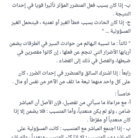
ب- إذا كان بسبب فعل المتضرر المؤثر تأثيرا قويا في إحداث
النتيجة .
ج- إذا كان الحادث بسبب خطأ الغير أو تعديه ، فيتحمل الغير
المسؤولية ... "
" ثالثاً : ما تسببه البهائم من حوادث السير في الطرقات يضمن
أربابها الأضرار التي تنجم عن فعلها ، إن كانوا مقصرين في
ضبطها، والفصل في ذلك إلى القضاء .
رابعاً : إذا اشترك السائق والمتضرر في إحداث الضرر ، كان
على كل واحد منهما تبعة ما تلف من الآخر من نفس أو مال .
خامساً :
أ- مع مراعاة ما سيأتي من تفصيل، فإن الأصل أن المباشر
ضامن ، ولو لم يكن متعدياً، وأما المتسبب : فلا يضمن إلا إذا
كان متعدياً أو مفرّطاً .
ب - إذا اجتمع المباشر مع المتسبب : كانت المسؤولية على
المباشر دون المتسبب ؛ إلا إذا كان المتسبب متعدياً ، والمباشر