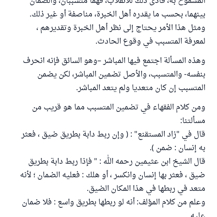
المسموح به، فأدى ذلك للانقلاب، فهما متسببان، والضمان
بينهما، بحسب ما يقدره أهل الخبرة، مناصفة أو غير ذلك.
ومثل هذا الأمر يحتاج إلى نظر أهل الخبرة وتقديرهم ،
لمعرفة المتسبب في وقوع الحادث.
وهذه المسألة اجتمع فيها المباشر –وهو السائق فإنه انحرف
بنفسه- والمتسبب، والأصل تضمين المباشر، لكن يضمن
المتسبب إن كان متعديا ولم يتعد المباشر.
ومن كلام الفقهاء في تضمين المتسبب مما هو قريب من
مسألتنا:
قال في "زاد المستقنع" : ( وإن ربط دابة بطريق ضيق ، فعثر
به إنسان : ضمن ).
قال الشيخ ابن عثيمين رحمه الله : " فإذا ربط دابة بطريق
ضيق ، فعثر بها إنسان وانكسر ، أو هلك : فعليه الضمان ؛ لأنه
متعد في ربطها في هذا المكان الضيق.
وعلم من كلام المؤلف: أنه لو ربطها بطريق واسع : فلا ضمان
عليه .