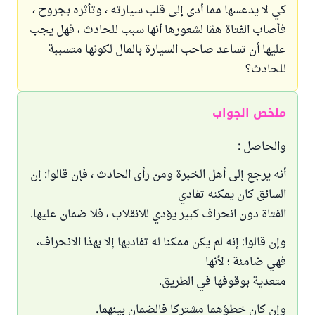
كي لا يدعسها مما أدى إلى قلب سيارته ، وتأثره بجروح ،
فأصاب الفتاة همّا لشعورها أنها سبب للحادث ، فهل يجب
عليها أن تساعد صاحب السيارة بالمال لكونها متسببة
للحادث؟
ملخص الجواب
والحاصل :
أنه يرجع إلى أهل الخبرة ومن رأى الحادث ، فإن قالوا: إن
السائق كان يمكنه تفادي
الفتاة دون انحراف كبير يؤدي للانقلاب ، فلا ضمان عليها.
وإن قالوا: إنه لم يكن ممكنا له تفاديها إلا بهذا الانحراف،
فهي ضامنة ؛ لأنها
متعدية بوقوفها في الطريق.
وإن كان خطؤهما مشتركا فالضمان بينهما.