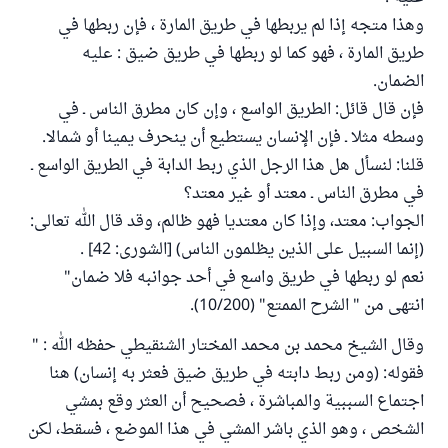
وهذا متجه إذا لم يربطها في طريق المارة ، فإن ربطها في
طريق المارة ، فهو كما لو ربطها في طريق ضيق : عليه
الضمان.
فإن قال قائل: الطريق الواسع ، وإن كان مطرق الناس ـ في
وسطه مثلا ـ فإن الإنسان يستطيع أن ينحرف يمينا أو شمالا.
قلنا: لنسأل هل هذا الرجل الذي ربط الدابة في الطريق الواسع ـ
في مطرق الناس ـ معتد أو غير معتد؟
الجواب: معتد، وإذا كان معتديا فهو ظالم، وقد قال الله تعالى:
(إنما السبيل على الذين يظلمون الناس) [الشورى: 42] .
نعم لو ربطها في طريق واسع في أحد جوانبه فلا ضمان"
انتهى من " الشرح الممتع" (10/200).
وقال الشيخ محمد بن محمد المختار الشنقيطي حفظه الله : "
فقوله: (ومن ربط دابته في طريق ضيق فعثر به إنسان) هنا
اجتماع السببية والمباشرة ، فصحيح أن العثر وقع بمشي
الشخص ، وهو الذي باشر المشي في هذا الموضع ، فسقط، لكن